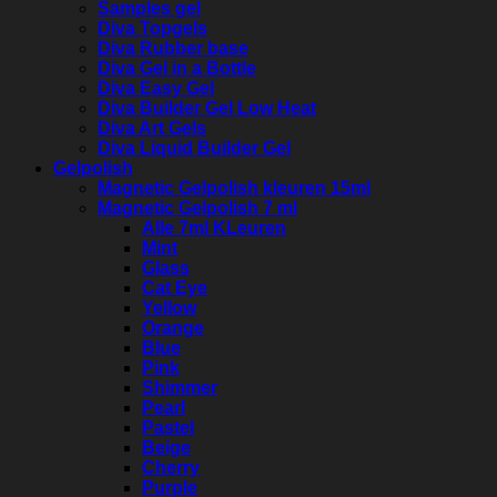
Samples gel
Diva Topgels
Diva Rubber base
Diva Gel in a Bottle
Diva Easy Gel
Diva Builder Gel Low Heat
Diva Art Gels
Diva Liquid Builder Gel
Gelpolish
Magnetic Gelpolish kleuren 15ml
Magnetic Gelpolish 7 ml
Alle 7ml KLeuren
Mint
Glass
Cat Eye
Yellow
Orange
Blue
Pink
Shimmer
Pearl
Pastel
Beige
Cherry
Purple