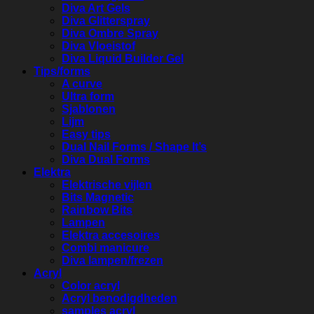
Diva Art Gels
Diva Glitterspray
Diva Ombre Spray
Diva Vloeistof
Diva Liquid Builder Gel
Tips/forms
A curve
Ultra form
Sjablonen
Lijm
Easy tips
Dual Nail Forms / Shape It’s
Diva Dual Forms
Elektra
Elektrische vijlen
Bits Magnetic
Rainbow Bits
Lampen
Elektra accesoires
Combi manicure
Diva lampen/frezen
Acryl
Color acryl
Acryl benodigdheden
samples acryl