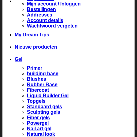
Mijn account / Inloggen
Bestellingen
Addresses
Account details
Wachtwoord vergeten
My Dream Tips
Nieuwe producten
Gel
Primer
building base
Blushes
Rubber Base
Fibercoat
Liquid Builder Gel
Topgels
Standaard gels
Sculpting gels
Fiber gels
Powergel
Nail art gel
Natural look