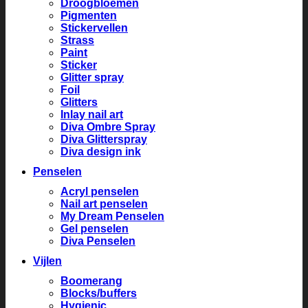
Droogbloemen
Pigmenten
Stickervellen
Strass
Paint
Sticker
Glitter spray
Foil
Glitters
Inlay nail art
Diva Ombre Spray
Diva Glitterspray
Diva design ink
Penselen
Acryl penselen
Nail art penselen
My Dream Penselen
Gel penselen
Diva Penselen
Vijlen
Boomerang
Blocks/buffers
Hygienic