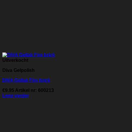
Uitverkocht
Diva Gelpolish
DIVA Gellak Fire brick
€
9.95
Artikel nr: 600213
Lees verder