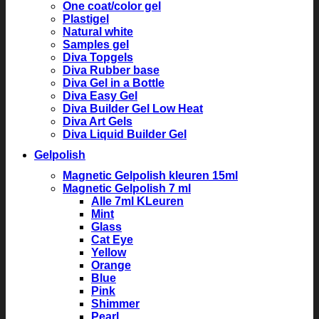
One coat/color gel
Plastigel
Natural white
Samples gel
Diva Topgels
Diva Rubber base
Diva Gel in a Bottle
Diva Easy Gel
Diva Builder Gel Low Heat
Diva Art Gels
Diva Liquid Builder Gel
Gelpolish
Magnetic Gelpolish kleuren 15ml
Magnetic Gelpolish 7 ml
Alle 7ml KLeuren
Mint
Glass
Cat Eye
Yellow
Orange
Blue
Pink
Shimmer
Pearl