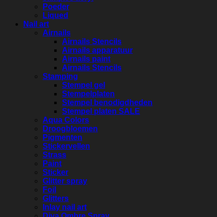
Poeder
Liqued
Nail art
Airnails
Airnails Stencils
Airnails apparatuur
Airnails paint
Airnails Stencils
Stamping
Stempel gel
Stempelplaten
Stempel benodigdheden
Stempel platen SALE
Aqua Colors
Droogbloemen
Pigmenten
Stickervellen
Strass
Paint
Sticker
Glitter spray
Foil
Glitters
Inlay nail art
Diva Ombre Spray