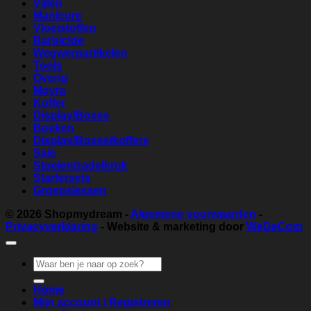
Vijlen
Manicure
Vloeistoffen
Barbicide
Wegwerpartikelen
Tools
Overig
Moyra
Koffer
Display/Boxes
Boeken
Display/Boxes/koffers
Sale
Stoelen/zadelkruk
Startersets
Groepslessen
© 2026
Shopmydream
-
Algemene voorwaarden
-
Privacyverklaring
- Website & marketing door
WeDeCom
Zoeken
naar:
Home
Mijn account / Registreren