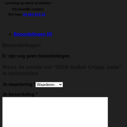
Levering op adres of afhalen
Persoonlijk contact
Bel naar
06 484 024 18
Beoordelingen (0)
Beoordelingen
Er zijn nog geen beoordelingen.
Wees de eerste om “DIVA Gellak Crispy Jade”
te beoordelen
Je waardering
*
Je beoordeling
*