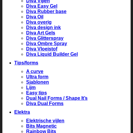
Diva Vijlen
Diva Easy Gel
Diva Rubber base
Diva Oil
Diva overig
Diva design ink
Diva Art Gels
Diva Glitterspray
Diva Ombre Spray
Diva Vloeistof
Diva Liquid Builder Gel
Tips/forms
A curve
Ultra form
Sjablonen
Lijm
Easy tips
Dual Nail Forms / Shape It’s
Diva Dual Forms
Elektra
Elektrische vijlen
Bits Magnetic
Rainbow Bits