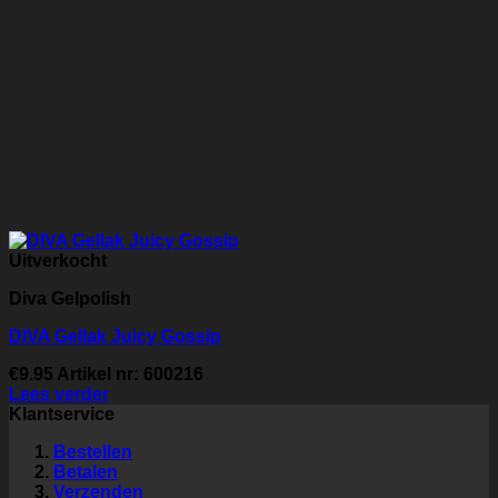
Uitverkocht
Diva Gelpolish
DIVA Gellak Juicy Gossip
€
9.95
Artikel nr: 600216
Lees verder
Klantservice
Bestellen
Betalen
Verzenden