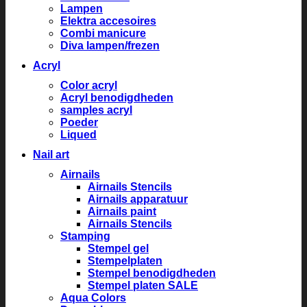
Lampen
Elektra accesoires
Combi manicure
Diva lampen/frezen
Acryl
Color acryl
Acryl benodigdheden
samples acryl
Poeder
Liqued
Nail art
Airnails
Airnails Stencils
Airnails apparatuur
Airnails paint
Airnails Stencils
Stamping
Stempel gel
Stempelplaten
Stempel benodigdheden
Stempel platen SALE
Aqua Colors