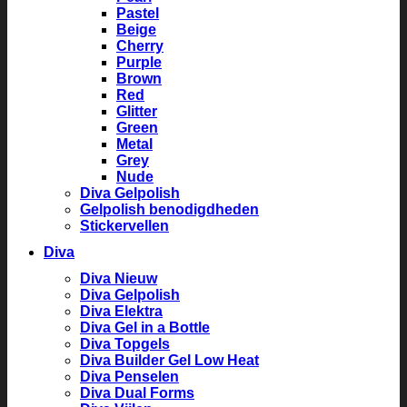
Pastel
Beige
Cherry
Purple
Brown
Red
Glitter
Green
Metal
Grey
Nude
Diva Gelpolish
Gelpolish benodigdheden
Stickervellen
Diva
Diva Nieuw
Diva Gelpolish
Diva Elektra
Diva Gel in a Bottle
Diva Topgels
Diva Builder Gel Low Heat
Diva Penselen
Diva Dual Forms