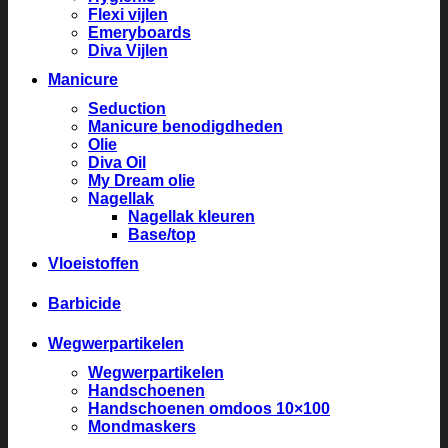
Flexi vijlen
Emeryboards
Diva Vijlen
Manicure
Seduction
Manicure benodigdheden
Olie
Diva Oil
My Dream olie
Nagellak
Nagellak kleuren
Base/top
Vloeistoffen
Barbicide
Wegwerpartikelen
Wegwerpartikelen
Handschoenen
Handschoenen omdoos 10×100
Mondmaskers