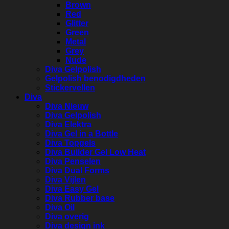
Brown
Red
Glitter
Green
Metal
Grey
Nude
Diva Gelpolish
Gelpolish benodigdheden
Stickervellen
Diva
Diva Nieuw
Diva Gelpolish
Diva Elektra
Diva Gel in a Bottle
Diva Topgels
Diva Builder Gel Low Heat
Diva Penselen
Diva Dual Forms
Diva Vijlen
Diva Easy Gel
Diva Rubber base
Diva Oil
Diva overig
Diva design ink