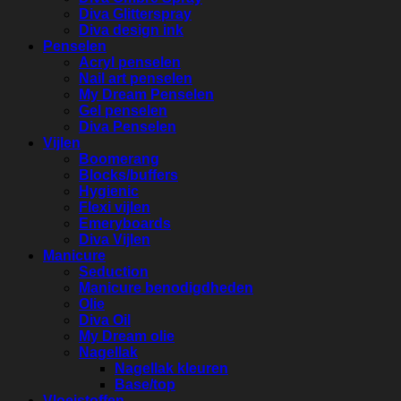
Diva Glitterspray
Diva design ink
Penselen
Acryl penselen
Nail art penselen
My Dream Penselen
Gel penselen
Diva Penselen
Vijlen
Boomerang
Blocks/buffers
Hygienic
Flexi vijlen
Emeryboards
Diva Vijlen
Manicure
Seduction
Manicure benodigdheden
Olie
Diva Oil
My Dream olie
Nagellak
Nagellak kleuren
Base/top
Vloeistoffen