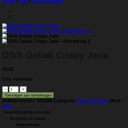
Home
/
Diva
/
Diva Gelpolish
DIVA Gellak Crispy Jade
€
9.95
2 op voorraad
DIVA
Gellak
Toevoegen aan winkelwagen
Crispy
Artikelnummer:
600286
Categorie:
Diva Gelpolish
Merk:
Jade
Diva
aantal
Vanaf €100 gratis verzending
Bezorging 1 á 2 dagen
Veilig winkelen