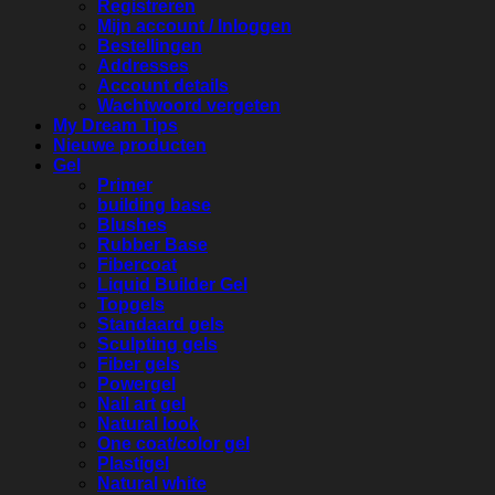
Registreren
Mijn account / Inloggen
Bestellingen
Addresses
Account details
Wachtwoord vergeten
My Dream Tips
Nieuwe producten
Gel
Primer
building base
Blushes
Rubber Base
Fibercoat
Liquid Builder Gel
Topgels
Standaard gels
Sculpting gels
Fiber gels
Powergel
Nail art gel
Natural look
One coat/color gel
Plastigel
Natural white