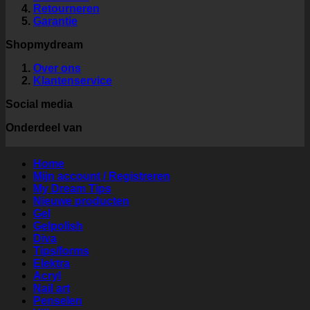
Retourneren
Garantie
Shopmydream
Over ons
Klantenservice
Social media
Onderdeel van
Home
Mijn account / Registreren
My Dream Tips
Nieuwe producten
Gel
Gelpolish
Diva
Tips/forms
Elektra
Acryl
Nail art
Penselen