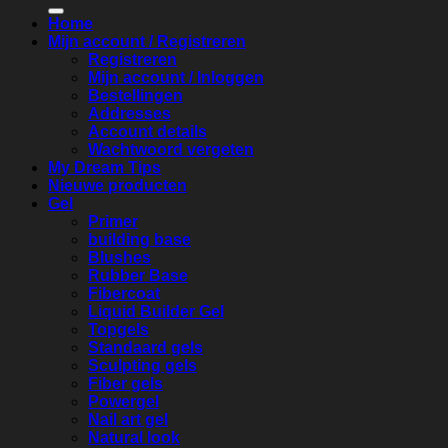
naar:
Home
Mijn account / Registreren
Registreren
Mijn account / Inloggen
Bestellingen
Addresses
Account details
Wachtwoord vergeten
My Dream Tips
Nieuwe producten
Gel
Primer
building base
Blushes
Rubber Base
Fibercoat
Liquid Builder Gel
Topgels
Standaard gels
Sculpting gels
Fiber gels
Powergel
Nail art gel
Natural look