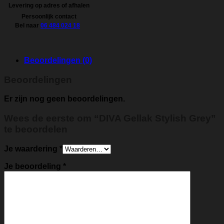
Levering op adres of afhalen
Persoonlijk contact
Bel naar
06 484 024 18
Beoordelingen (0)
Beoordelingen
Er zijn nog geen beoordelingen.
Wees de eerste om “DIVA Gellak Stylish Grey”
te beoordelen
Je waardering
*
Je beoordeling
*