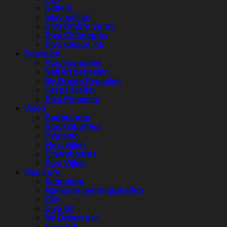
Glitters
Inlay nail art
Diva Ombre Spray
Diva Glitterspray
Diva design ink
Penselen
Acryl penselen
Nail art penselen
My Dream Penselen
Gel penselen
Diva Penselen
Vijlen
Boomerang
Blocks/buffers
Hygienic
Flexi vijlen
Emeryboards
Diva Vijlen
Manicure
Seduction
Manicure benodigdheden
Olie
Diva Oil
My Dream olie
Nagellak