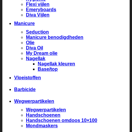
Flexi vijlen
Emeryboards
Diva Vijlen
Manicure
Seduction
Manicure benodigdheden
Olie
Diva Oil
My Dream olie
Nagellak
Nagellak kleuren
Base/top
Vloeistoffen
Barbicide
Wegwerpartikelen
Wegwerpartikelen
Handschoenen
Handschoenen omdoos 10×100
Mondmaskers