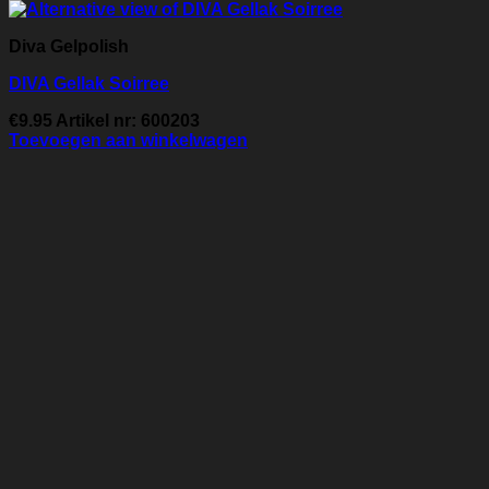
Diva Gelpolish
DIVA Gellak Soirree
€
9.95
Artikel nr: 600203
Toevoegen aan winkelwagen