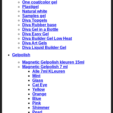
One coat/color gel
Plastigel
Natural white
Samples gel
Diva Topgels
Diva Rubber base
Diva Gel in a Bottle
Diva Easy Gel
Diva Builder Gel Low Heat
Diva Art Gels
Diva Liquid Builder Gel
Gelpolish
Magnetic Gelpolish kleuren 15ml
Magnetic Gelpolish 7 ml
Alle 7ml KLeuren
Mint
Glass
Cat Eye
Yellow
Orange
Blue
Pink
Shimmer
Pearl