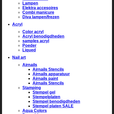
Lampen
Elektra accesoires
Combi manicure
Diva lampen/frezen
Acryl
Color acryl
Acryl benodigdheden
samples acryl
Poeder
Liqued
Nail art
Airnails
Airnails Stencils
Airnails apparatuur
Airnails paint
Airnails Stencils
Stamping
Stempel gel
Stempelplaten
Stempel benodigdheden
Stempel platen SALE
Aqua Colors