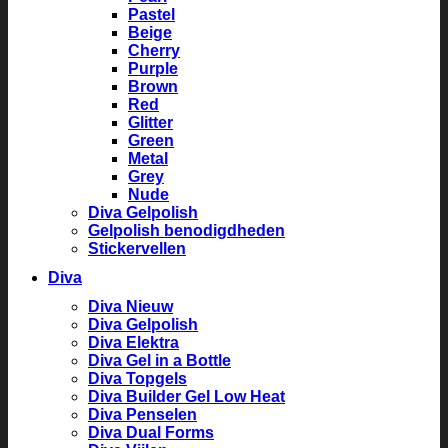
Pastel
Beige
Cherry
Purple
Brown
Red
Glitter
Green
Metal
Grey
Nude
Diva Gelpolish
Gelpolish benodigdheden
Stickervellen
Diva
Diva Nieuw
Diva Gelpolish
Diva Elektra
Diva Gel in a Bottle
Diva Topgels
Diva Builder Gel Low Heat
Diva Penselen
Diva Dual Forms