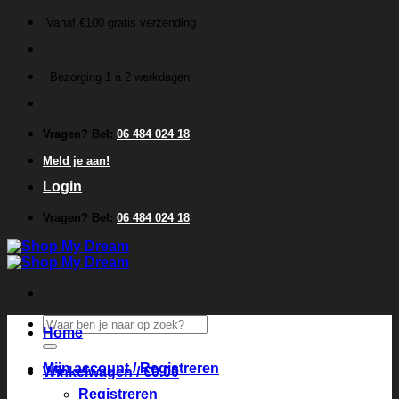
Ga
Vanaf €100 gratis verzending
naar
inhoud
Bezorging 1 á 2 werkdagen
Vragen? Bel:
06 484 024 18
Meld je aan!
Login
Vragen? Bel:
06 484 024 18
Zoeken
Home
naar:
Mijn account / Registreren
Winkelwagen /
€
0.00
Registreren