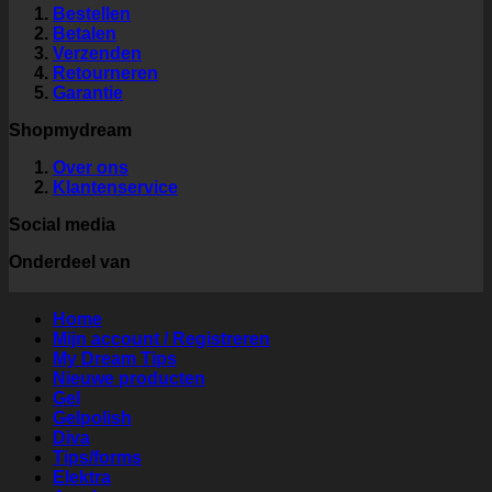
Bestellen
Betalen
Verzenden
Retourneren
Garantie
Shopmydream
Over ons
Klantenservice
Social media
Onderdeel van
Home
Mijn account / Registreren
My Dream Tips
Nieuwe producten
Gel
Gelpolish
Diva
Tips/forms
Elektra