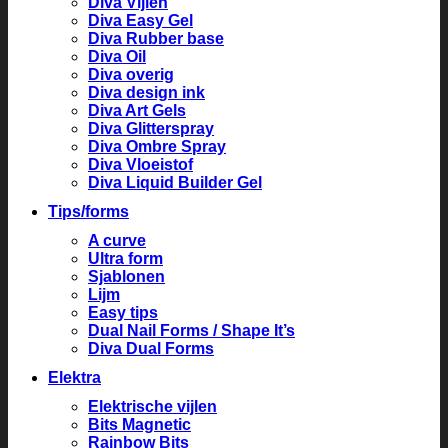
Diva Vijlen
Diva Easy Gel
Diva Rubber base
Diva Oil
Diva overig
Diva design ink
Diva Art Gels
Diva Glitterspray
Diva Ombre Spray
Diva Vloeistof
Diva Liquid Builder Gel
Tips/forms
A curve
Ultra form
Sjablonen
Lijm
Easy tips
Dual Nail Forms / Shape It’s
Diva Dual Forms
Elektra
Elektrische vijlen
Bits Magnetic
Rainbow Bits