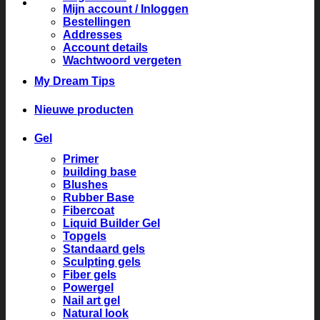
Mijn account / Inloggen
Bestellingen
Addresses
Account details
Wachtwoord vergeten
My Dream Tips
Nieuwe producten
Gel
Primer
building base
Blushes
Rubber Base
Fibercoat
Liquid Builder Gel
Topgels
Standaard gels
Sculpting gels
Fiber gels
Powergel
Nail art gel
Natural look