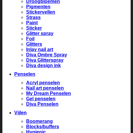
Droogbloemen
Pigmenten
Stickervellen
Strass
Paint
Sticker
Glitter spray
Foil
Glitters
Inlay nail art
Diva Ombre Spray
Diva Glitterspray
Diva design ink
Penselen
Acryl penselen
Nail art penselen
My Dream Penselen
Gel penselen
Diva Penselen
Vijlen
Boomerang
Blocks/buffers
Hygienic