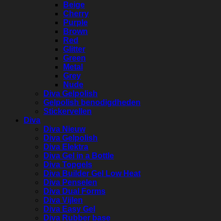
Beige
Cherry
Purple
Brown
Red
Glitter
Green
Metal
Grey
Nude
Diva Gelpolish
Gelpolish benodigdheden
Stickervellen
Diva
Diva Nieuw
Diva Gelpolish
Diva Elektra
Diva Gel in a Bottle
Diva Topgels
Diva Builder Gel Low Heat
Diva Penselen
Diva Dual Forms
Diva Vijlen
Diva Easy Gel
Diva Rubber base