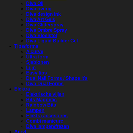
Diva Oil
Diva overig
Diva design ink
Diva Art Gels
Diva Glitterspray
Diva Ombre Spray
Diva Vloeistof
Diva Liquid Builder Gel
Tips/forms
A curve
Ultra form
Sjablonen
Lijm
Easy tips
Dual Nail Forms / Shape It’s
Diva Dual Forms
Elektra
Elektrische vijlen
Bits Magnetic
Rainbow Bits
Lampen
Elektra accesoires
Combi manicure
Diva lampen/frezen
Acryl