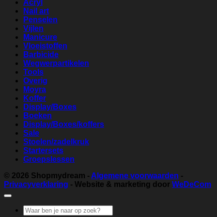
Acryl
Nail art
Penselen
Vijlen
Manicure
Vloeistoffen
Barbicide
Wegwerpartikelen
Tools
Overig
Moyra
Koffer
Display/Boxes
Boeken
Display/Boxes/koffers
Sale
Stoelen/zadelkruk
Startersets
Groepslessen
© 2026
Shopmydream
-
Algemene voorwaarden
-
Privacyverklaring
- Website & marketing door
WeDeCom
Zoeken