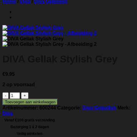
Home
/
Diva
/
Diva Gelpolish
DIVA Gellak Stylish Grey
€
9.95
2 op voorraad
DIVA
Gellak
Toevoegen aan winkelwagen
Stylish
Artikelnummer:
600244
Categorie:
Diva Gelpolish
Merk:
Grey
Diva
aantal
Vanaf €100 gratis verzending
Bezorging 1 á 2 dagen
Veilig winkelen