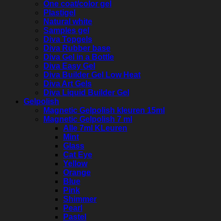
One coat/color gel
Plastigel
Natural white
Samples gel
Diva Topgels
Diva Rubber base
Diva Gel in a Bottle
Diva Easy Gel
Diva Builder Gel Low Heat
Diva Art Gels
Diva Liquid Builder Gel
Gelpolish
Magnetic Gelpolish kleuren 15ml
Magnetic Gelpolish 7 ml
Alle 7ml KLeuren
Mint
Glass
Cat Eye
Yellow
Orange
Blue
Pink
Shimmer
Pearl
Pastel