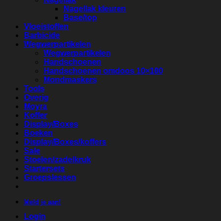
Nagellak kleuren
Base/top
Vloeistoffen
Barbicide
Wegwerpartikelen
Wegwerpartikelen
Handschoenen
Handschoenen omdoos 10×100
Mondmaskers
Tools
Overig
Moyra
Koffer
Display/Boxes
Boeken
Display/Boxes/koffers
Sale
Stoelen/zadelkruk
Startersets
Groepslessen
Meld je aan!
Login