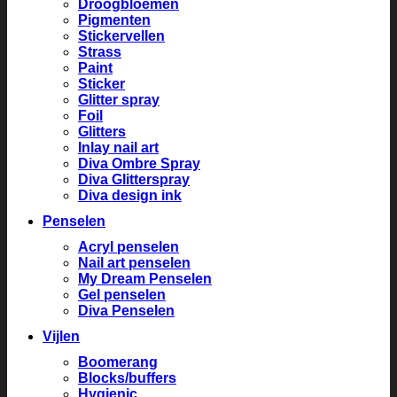
Droogbloemen
Pigmenten
Stickervellen
Strass
Paint
Sticker
Glitter spray
Foil
Glitters
Inlay nail art
Diva Ombre Spray
Diva Glitterspray
Diva design ink
Penselen
Acryl penselen
Nail art penselen
My Dream Penselen
Gel penselen
Diva Penselen
Vijlen
Boomerang
Blocks/buffers
Hygienic