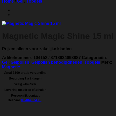
Home
/
Gel
/
Topgels
Magnetic Magic Shine 15 ml
Prijzen alleen voor zakelijke klanten
Artikelnummer:
104152 / 8718634093887
Categorieën:
Gel
,
Gelpolish
,
Gelpolish benodigdheden
,
Topgels
Merk:
Magnetic
Vanaf €100 gratis verzending
Bezorging 1 á 2 dagen
Veilig winkelen
Levering op adres of afhalen
Persoonlijk contact
Bel naar
06 484 024 18