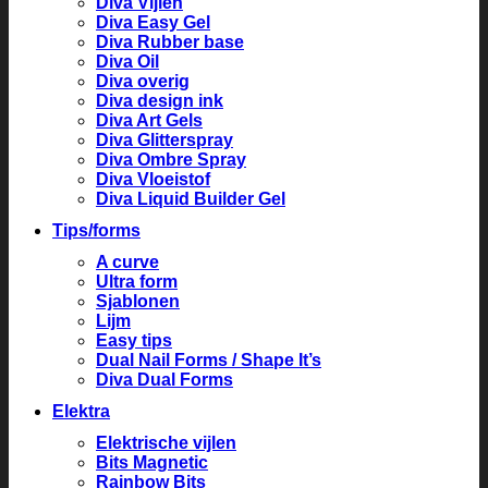
Diva Vijlen
Diva Easy Gel
Diva Rubber base
Diva Oil
Diva overig
Diva design ink
Diva Art Gels
Diva Glitterspray
Diva Ombre Spray
Diva Vloeistof
Diva Liquid Builder Gel
Tips/forms
A curve
Ultra form
Sjablonen
Lijm
Easy tips
Dual Nail Forms / Shape It’s
Diva Dual Forms
Elektra
Elektrische vijlen
Bits Magnetic
Rainbow Bits