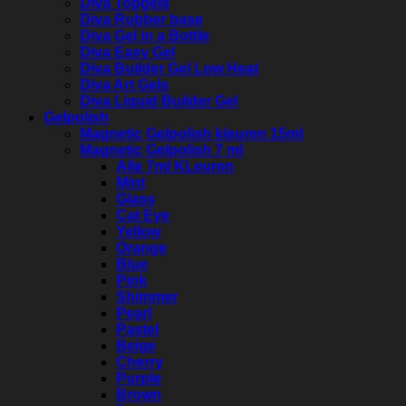
Diva Topgels
Diva Rubber base
Diva Gel in a Bottle
Diva Easy Gel
Diva Builder Gel Low Heat
Diva Art Gels
Diva Liquid Builder Gel
Gelpolish
Magnetic Gelpolish kleuren 15ml
Magnetic Gelpolish 7 ml
Alle 7ml KLeuren
Mint
Glass
Cat Eye
Yellow
Orange
Blue
Pink
Shimmer
Pearl
Pastel
Beige
Cherry
Purple
Brown