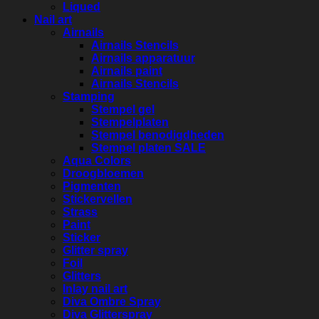
Liqued
Nail art
Airnails
Airnails Stencils
Airnails apparatuur
Airnails paint
Airnails Stencils
Stamping
Stempel gel
Stempelplaten
Stempel benodigdheden
Stempel platen SALE
Aqua Colors
Droogbloemen
Pigmenten
Stickervellen
Strass
Paint
Sticker
Glitter spray
Foil
Glitters
Inlay nail art
Diva Ombre Spray
Diva Glitterspray