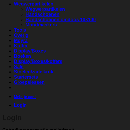
Wegwerpartikelen
Wegwerpartikelen
Handschoenen
Handschoenen omdoos 10×100
Mondmaskers
Tools
Overig
Moyra
Koffer
Display/Boxes
Boeken
Display/Boxes/koffers
Sale
Stoelen/zadelkruk
Startersets
Groepslessen
Meld je aan!
Login
Login
Vereist