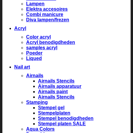
Lampen
Elektra accesoires
Combi manicure
Diva lampen/frezen
Acryl
Color acryl
Acryl benodigdheden
samples acryl
Poeder
Liqued
Nail art
Airnails
Airnails Stencils
Airnails apparatuur
Airnails paint
Airnails Stencils
Stamping
Stempel gel
Stempelplaten
Stempel benodigdheden
Stempel platen SALE
Aqua Colors