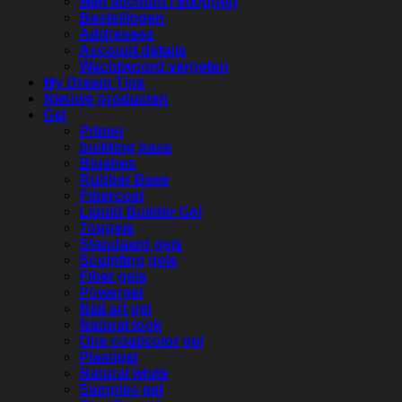
Mijn account / Inloggen
Bestellingen
Addresses
Account details
Wachtwoord vergeten
My Dream Tips
Nieuwe producten
Gel
Primer
building base
Blushes
Rubber Base
Fibercoat
Liquid Builder Gel
Topgels
Standaard gels
Sculpting gels
Fiber gels
Powergel
Nail art gel
Natural look
One coat/color gel
Plastigel
Natural white
Samples gel