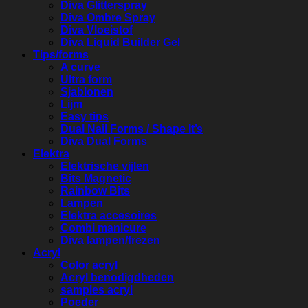
Diva Glitterspray
Diva Ombre Spray
Diva Vloeistof
Diva Liquid Builder Gel
Tips/forms
A curve
Ultra form
Sjablonen
Lijm
Easy tips
Dual Nail Forms / Shape It’s
Diva Dual Forms
Elektra
Elektrische vijlen
Bits Magnetic
Rainbow Bits
Lampen
Elektra accesoires
Combi manicure
Diva lampen/frezen
Acryl
Color acryl
Acryl benodigdheden
samples acryl
Poeder