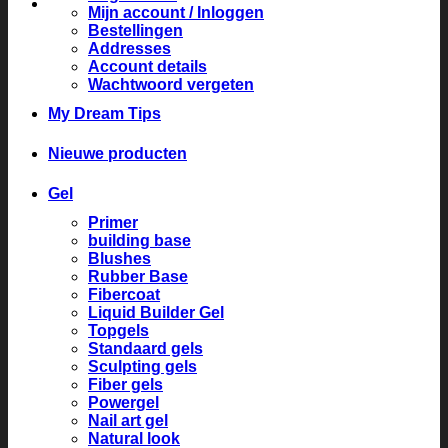
Mijn account / Inloggen
Bestellingen
Addresses
Account details
Wachtwoord vergeten
My Dream Tips
Nieuwe producten
Gel
Primer
building base
Blushes
Rubber Base
Fibercoat
Liquid Builder Gel
Topgels
Standaard gels
Sculpting gels
Fiber gels
Powergel
Nail art gel
Natural look