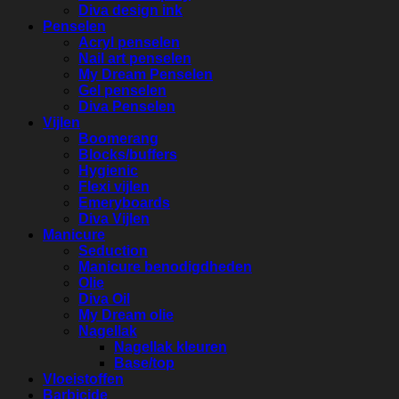
Diva design ink
Penselen
Acryl penselen
Nail art penselen
My Dream Penselen
Gel penselen
Diva Penselen
Vijlen
Boomerang
Blocks/buffers
Hygienic
Flexi vijlen
Emeryboards
Diva Vijlen
Manicure
Seduction
Manicure benodigdheden
Olie
Diva Oil
My Dream olie
Nagellak
Nagellak kleuren
Base/top
Vloeistoffen
Barbicide