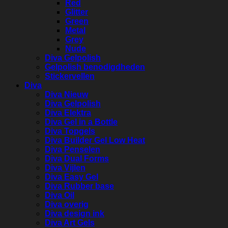
Red
Glitter
Green
Metal
Grey
Nude
Diva Gelpolish
Gelpolish benodigdheden
Stickervellen
Diva
Diva Nieuw
Diva Gelpolish
Diva Elektra
Diva Gel in a Bottle
Diva Topgels
Diva Builder Gel Low Heat
Diva Penselen
Diva Dual Forms
Diva Vijlen
Diva Easy Gel
Diva Rubber base
Diva Oil
Diva overig
Diva design ink
Diva Art Gels