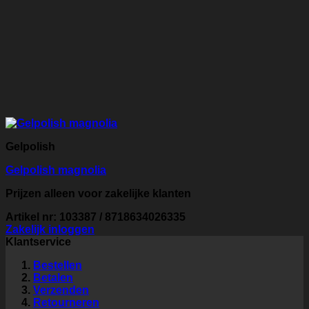
Gelpolish
Gelpolish magnolia
Prijzen alleen voor zakelijke klanten
Artikel nr: 103387 / 8718634026335
Zakelijk inloggen
Klantservice
Bestellen
Betalen
Verzenden
Retourneren