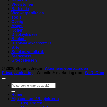
Manicure
Vloeistoffen
Barbicide
Wegwerpartikelen
Tools
Overig
Moyra
Koffer
Display/Boxes
Boeken
Display/Boxes/koffers
Sale
Stoelen/zadelkruk
Startersets
Groepslessen
© 2026
Shopmydream
-
Algemene voorwaarden
-
Privacyverklaring
- Website & marketing door
WeDeCom
Zoeken
naar:
Home
Mijn account / Registreren
Registreren