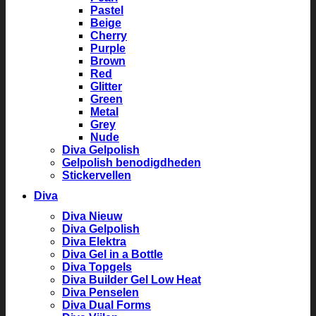
Pastel
Beige
Cherry
Purple
Brown
Red
Glitter
Green
Metal
Grey
Nude
Diva Gelpolish
Gelpolish benodigdheden
Stickervellen
Diva
Diva Nieuw
Diva Gelpolish
Diva Elektra
Diva Gel in a Bottle
Diva Topgels
Diva Builder Gel Low Heat
Diva Penselen
Diva Dual Forms