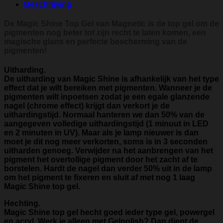
Beschrijving
De Magic Shine Top Gel van Magnetic is de top gel om de
pigmenten nog beter tot zijn recht te laten komen, een
magische glans en perfecte bescherming van de
pigmenten!
Uitharding.
De uitharding van Magic Shine is afhankelijk van het type
effect dat je wilt bereiken met pigmenten. Wanneer je de
pigmenten wilt inpoetsen zodat je een egale glanzende
nagel (chrome effect) krijgt dan verkort je de
uithardingstijd. Normaal hanteren we dan 50% van de
aangegeven volledige uithardingstijd (1 minuut in LED
en 2 minuten in UV). Maar als je lamp nieuwer is dan
moet je dit nog meer verkorten, soms is in 3 seconden
uitharden genoeg. Verwijder na het aanbrengen van het
pigment het overtollige pigment door het zacht af te
borstelen. Hardt de nagel dan verder 50% uit in de lamp
om het pigment te fixeren en sluit af met nog 1 laag
Magic Shine top gel.
Hechting.
Magic Shine top gel hecht goed ieder type gel, powergel
en acryl. Werk je alleen met Gelpolish? Dan dient de