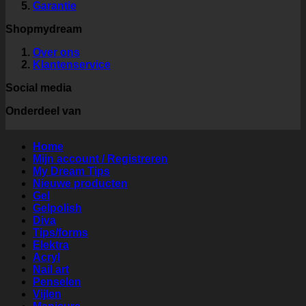
Garantie
Shopmydream
Over ons
Klantenservice
Social media
Onderdeel van
Home
Mijn account / Registreren
My Dream Tips
Nieuwe producten
Gel
Gelpolish
Diva
Tips/forms
Elektra
Acryl
Nail art
Penselen
Vijlen