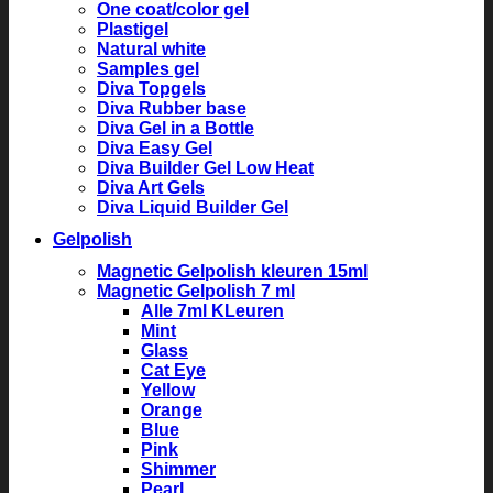
One coat/color gel
Plastigel
Natural white
Samples gel
Diva Topgels
Diva Rubber base
Diva Gel in a Bottle
Diva Easy Gel
Diva Builder Gel Low Heat
Diva Art Gels
Diva Liquid Builder Gel
Gelpolish
Magnetic Gelpolish kleuren 15ml
Magnetic Gelpolish 7 ml
Alle 7ml KLeuren
Mint
Glass
Cat Eye
Yellow
Orange
Blue
Pink
Shimmer
Pearl