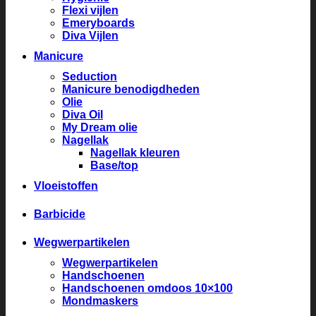
Flexi vijlen
Emeryboards
Diva Vijlen
Manicure
Seduction
Manicure benodigdheden
Olie
Diva Oil
My Dream olie
Nagellak
Nagellak kleuren
Base/top
Vloeistoffen
Barbicide
Wegwerpartikelen
Wegwerpartikelen
Handschoenen
Handschoenen omdoos 10×100
Mondmaskers