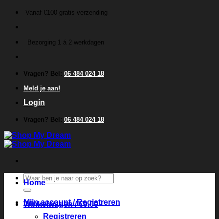
Ga
Vanaf €100 gratis verzending
naar
inhoud
Bezorging 1 á 2 werkdagen
Vragen? Bel:
06 484 024 18
Meld je aan!
Login
Vragen? Bel:
06 484 024 18
Zoeken
Home
naar:
Mijn account / Registreren
Winkelwagen /
€
0.00
Registreren