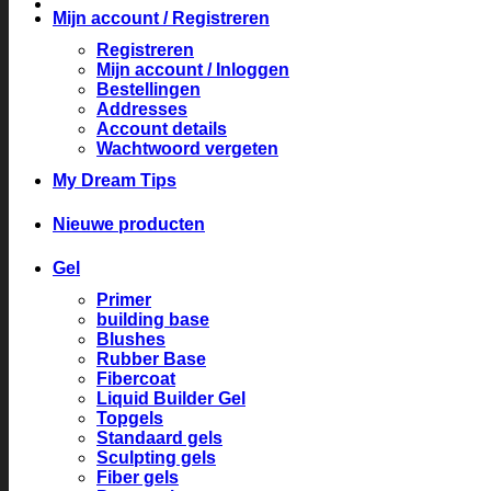
Mijn account / Registreren
Registreren
Mijn account / Inloggen
Bestellingen
Addresses
Account details
Wachtwoord vergeten
My Dream Tips
Nieuwe producten
Gel
Primer
building base
Blushes
Rubber Base
Fibercoat
Liquid Builder Gel
Topgels
Standaard gels
Sculpting gels
Fiber gels