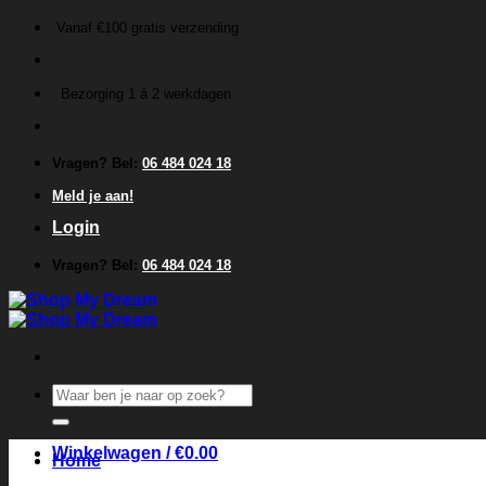
Ga
Vanaf €100 gratis verzending
naar
inhoud
Bezorging 1 á 2 werkdagen
Vragen? Bel:
06 484 024 18
Meld je aan!
Login
Vragen? Bel:
06 484 024 18
Zoeken
naar:
Winkelwagen /
€
0.00
Home