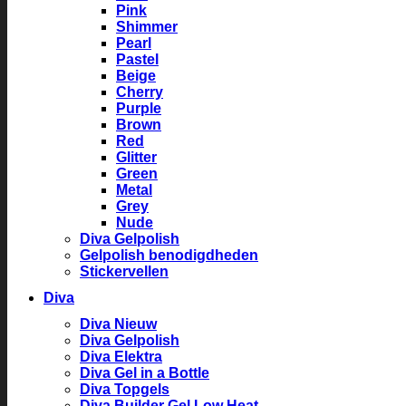
Pink
Shimmer
Pearl
Pastel
Beige
Cherry
Purple
Brown
Red
Glitter
Green
Metal
Grey
Nude
Diva Gelpolish
Gelpolish benodigdheden
Stickervellen
Diva
Diva Nieuw
Diva Gelpolish
Diva Elektra
Diva Gel in a Bottle
Diva Topgels
Diva Builder Gel Low Heat