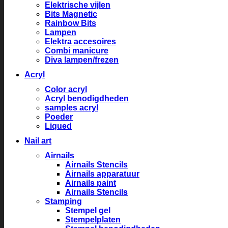
Elektrische vijlen
Bits Magnetic
Rainbow Bits
Lampen
Elektra accesoires
Combi manicure
Diva lampen/frezen
Acryl
Color acryl
Acryl benodigdheden
samples acryl
Poeder
Liqued
Nail art
Airnails
Airnails Stencils
Airnails apparatuur
Airnails paint
Airnails Stencils
Stamping
Stempel gel
Stempelplaten