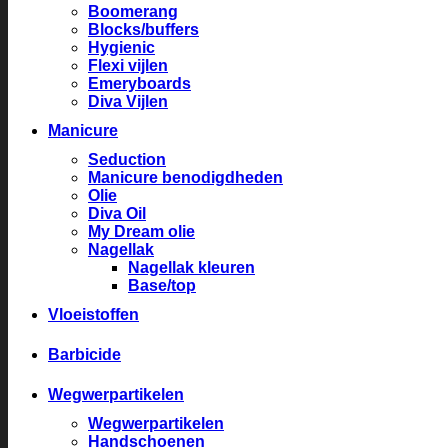
Boomerang
Blocks/buffers
Hygienic
Flexi vijlen
Emeryboards
Diva Vijlen
Manicure
Seduction
Manicure benodigdheden
Olie
Diva Oil
My Dream olie
Nagellak
Nagellak kleuren
Base/top
Vloeistoffen
Barbicide
Wegwerpartikelen
Wegwerpartikelen
Handschoenen