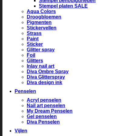
Stempel benodigdheden
Stempel platen SALE
Aqua Colors
Droogbloemen
Pigmenten
Stickervellen
Strass
Paint
Sticker
Glitter spray
Foil
Glitters
Inlay nail art
Diva Ombre Spray
Diva Glitterspray
Diva design ink
Penselen
Acryl penselen
Nail art penselen
My Dream Penselen
Gel penselen
Diva Penselen
Vijlen