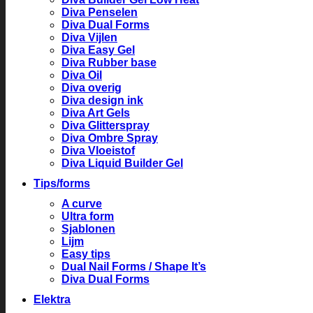
Diva Penselen
Diva Dual Forms
Diva Vijlen
Diva Easy Gel
Diva Rubber base
Diva Oil
Diva overig
Diva design ink
Diva Art Gels
Diva Glitterspray
Diva Ombre Spray
Diva Vloeistof
Diva Liquid Builder Gel
Tips/forms
A curve
Ultra form
Sjablonen
Lijm
Easy tips
Dual Nail Forms / Shape It’s
Diva Dual Forms
Elektra