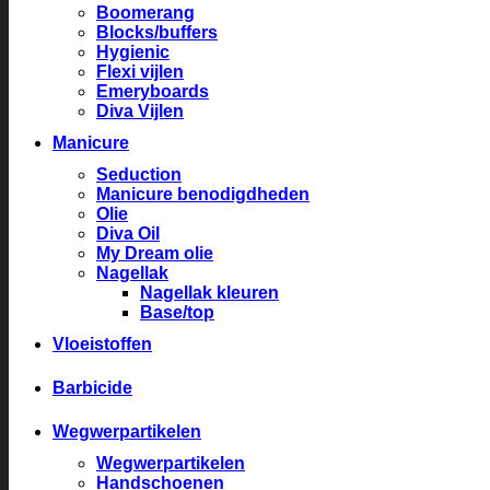
Boomerang
Blocks/buffers
Hygienic
Flexi vijlen
Emeryboards
Diva Vijlen
Manicure
Seduction
Manicure benodigdheden
Olie
Diva Oil
My Dream olie
Nagellak
Nagellak kleuren
Base/top
Vloeistoffen
Barbicide
Wegwerpartikelen
Wegwerpartikelen
Handschoenen