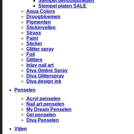
Stempel benodigdheden
Stempel platen SALE
Aqua Colors
Droogbloemen
Pigmenten
Stickervellen
Strass
Paint
Sticker
Glitter spray
Foil
Glitters
Inlay nail art
Diva Ombre Spray
Diva Glitterspray
Diva design ink
Penselen
Acryl penselen
Nail art penselen
My Dream Penselen
Gel penselen
Diva Penselen
Vijlen