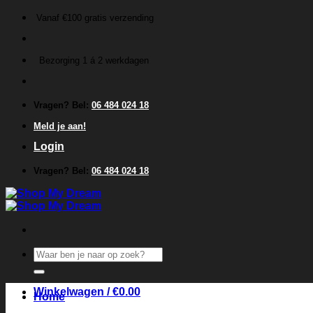
Ga
Vanaf €100 gratis verzending
naar
inhoud
Bezorging 1 á 2 werkdagen
Vragen? Bel:
06 484 024 18
Meld je aan!
Login
Vragen? Bel:
06 484 024 18
Zoeken
naar:
Winkelwagen /
€
0.00
Home