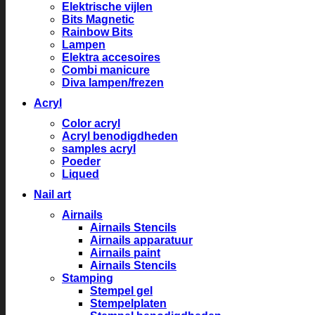
Elektrische vijlen
Bits Magnetic
Rainbow Bits
Lampen
Elektra accesoires
Combi manicure
Diva lampen/frezen
Acryl
Color acryl
Acryl benodigdheden
samples acryl
Poeder
Liqued
Nail art
Airnails
Airnails Stencils
Airnails apparatuur
Airnails paint
Airnails Stencils
Stamping
Stempel gel
Stempelplaten