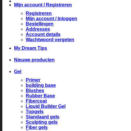
Mijn account / Registreren
Registreren
Mijn account / Inloggen
Bestellingen
Addresses
Account details
Wachtwoord vergeten
My Dream Tips
Nieuwe producten
Gel
Primer
building base
Blushes
Rubber Base
Fibercoat
Liquid Builder Gel
Topgels
Standaard gels
Sculpting gels
Fiber gels