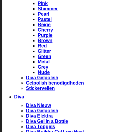
Pink
Shimmer
Pearl
Pastel
Beige
Cherry
Purple
Brown
Red
Glitter
Green
Metal
Grey
Nude
Diva Gelpolish
Gelpolish benodigdheden
Stickervellen
Diva
Diva Nieuw
Diva Gelpolish
Diva Elektra
Diva Gel in a Bottle
Diva Topgels
Diva Builder Gel Low Heat