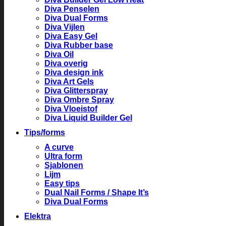
Diva Penselen
Diva Dual Forms
Diva Vijlen
Diva Easy Gel
Diva Rubber base
Diva Oil
Diva overig
Diva design ink
Diva Art Gels
Diva Glitterspray
Diva Ombre Spray
Diva Vloeistof
Diva Liquid Builder Gel
Tips/forms
A curve
Ultra form
Sjablonen
Lijm
Easy tips
Dual Nail Forms / Shape It’s
Diva Dual Forms
Elektra