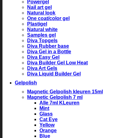
Powergel
Nail art gel
Natural look
One coat/color gel
Plastigel
Natural white
Samples gel
Diva Topgels
Diva Rubber base
Diva Gel in a Bottle
Diva Easy Gel
Diva Builder Gel Low Heat
Diva Art Gels
Diva Liquid Builder Gel
Gelpolish
Magnetic Gelpolish kleuren 15ml
Magnetic Gelpolish 7 ml
Alle 7ml KLeuren
Mint
Glass
Cat Eye
Yellow
Orange
Blue