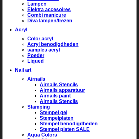
Lampen
Elektra accesoires
Combi manicure
Diva lampen/frezen
Acryl
Color acryl
Acryl benodigdheden
samples acryl
Poeder
Liqued
Nail art
Airnails
Airnails Stencils
Airnails apparatuur
Airnails paint
Airnails Stencils
Stamping
Stempel gel
Stempelplaten
Stempel benodigdheden
Stempel platen SALE
Aqua Colors