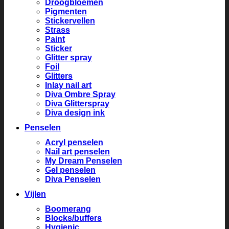
Droogbloemen
Pigmenten
Stickervellen
Strass
Paint
Sticker
Glitter spray
Foil
Glitters
Inlay nail art
Diva Ombre Spray
Diva Glitterspray
Diva design ink
Penselen
Acryl penselen
Nail art penselen
My Dream Penselen
Gel penselen
Diva Penselen
Vijlen
Boomerang
Blocks/buffers
Hygienic