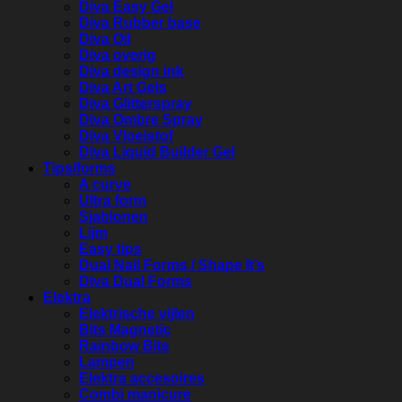
Diva Easy Gel
Diva Rubber base
Diva Oil
Diva overig
Diva design ink
Diva Art Gels
Diva Glitterspray
Diva Ombre Spray
Diva Vloeistof
Diva Liquid Builder Gel
Tips/forms
A curve
Ultra form
Sjablonen
Lijm
Easy tips
Dual Nail Forms / Shape It’s
Diva Dual Forms
Elektra
Elektrische vijlen
Bits Magnetic
Rainbow Bits
Lampen
Elektra accesoires
Combi manicure