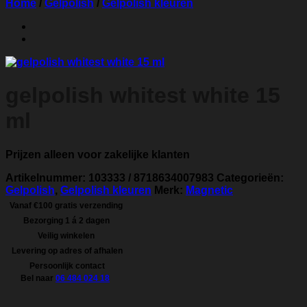
Home
/
Gelpolish
/
Gelpolish kleuren
gelpolish whitest white 15
ml
Prijzen alleen voor zakelijke klanten
Artikelnummer:
103333 / 8718634007983
Categorieën:
Gelpolish
,
Gelpolish kleuren
Merk:
Magnetic
Vanaf €100 gratis verzending
Bezorging 1 á 2 dagen
Veilig winkelen
Levering op adres of afhalen
Persoonlijk contact
Bel naar
06 484 024 18