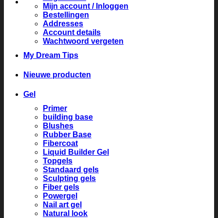
Mijn account / Inloggen
Bestellingen
Addresses
Account details
Wachtwoord vergeten
My Dream Tips
Nieuwe producten
Gel
Primer
building base
Blushes
Rubber Base
Fibercoat
Liquid Builder Gel
Topgels
Standaard gels
Sculpting gels
Fiber gels
Powergel
Nail art gel
Natural look