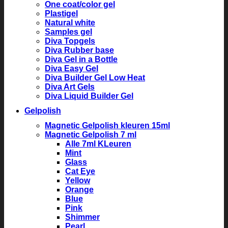
One coat/color gel
Plastigel
Natural white
Samples gel
Diva Topgels
Diva Rubber base
Diva Gel in a Bottle
Diva Easy Gel
Diva Builder Gel Low Heat
Diva Art Gels
Diva Liquid Builder Gel
Gelpolish
Magnetic Gelpolish kleuren 15ml
Magnetic Gelpolish 7 ml
Alle 7ml KLeuren
Mint
Glass
Cat Eye
Yellow
Orange
Blue
Pink
Shimmer
Pearl