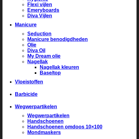
Flexi vijlen
Emeryboards
Diva Vijlen
Manicure
Seduction
Manicure benodigdheden
Olie
Diva Oil
My Dream olie
Nagellak
Nagellak kleuren
Base/top
Vloeistoffen
Barbicide
Wegwerpartikelen
Wegwerpartikelen
Handschoenen
Handschoenen omdoos 10×100
Mondmaskers