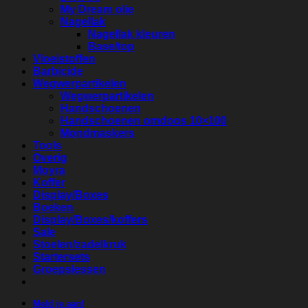
My Dream olie
Nagellak
Nagellak kleuren
Base/top
Vloeistoffen
Barbicide
Wegwerpartikelen
Wegwerpartikelen
Handschoenen
Handschoenen omdoos 10×100
Mondmaskers
Tools
Overig
Moyra
Koffer
Display/Boxes
Boeken
Display/Boxes/koffers
Sale
Stoelen/zadelkruk
Startersets
Groepslessen
Meld je aan!