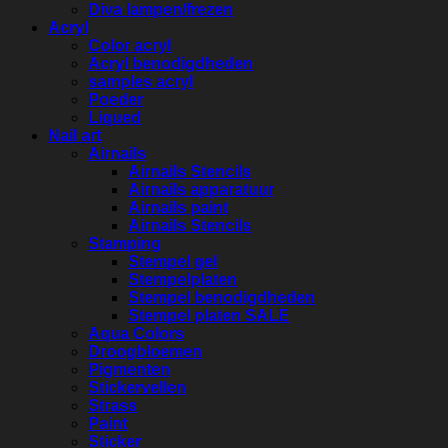
Diva lampen/frezen
Acryl
Color acryl
Acryl benodigdheden
samples acryl
Poeder
Liqued
Nail art
Airnails
Airnails Stencils
Airnails apparatuur
Airnails paint
Airnails Stencils
Stamping
Stempel gel
Stempelplaten
Stempel benodigdheden
Stempel platen SALE
Aqua Colors
Droogbloemen
Pigmenten
Stickervellen
Strass
Paint
Sticker