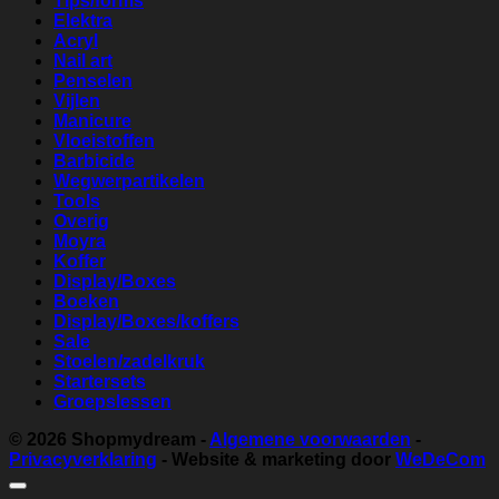
Tips/forms
Elektra
Acryl
Nail art
Penselen
Vijlen
Manicure
Vloeistoffen
Barbicide
Wegwerpartikelen
Tools
Overig
Moyra
Koffer
Display/Boxes
Boeken
Display/Boxes/koffers
Sale
Stoelen/zadelkruk
Startersets
Groepslessen
© 2026
Shopmydream
-
Algemene voorwaarden
-
Privacyverklaring
- Website & marketing door
WeDeCom