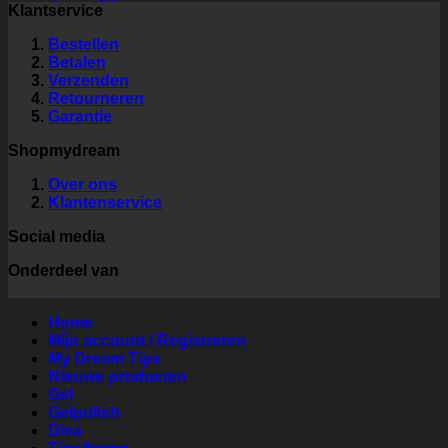
Klantservice
Bestellen
Betalen
Verzenden
Retourneren
Garantie
Shopmydream
Over ons
Klantenservice
Social media
Onderdeel van
Home
Mijn account / Registreren
My Dream Tips
Nieuwe producten
Gel
Gelpolish
Diva