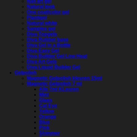
Nail art gel
Natural look
One coat/color gel
Plastigel
Natural white
Samples gel
Diva Topgels
Diva Rubber base
Diva Gel in a Bottle
Diva Easy Gel
Diva Builder Gel Low Heat
Diva Art Gels
Diva Liquid Builder Gel
Gelpolish
Magnetic Gelpolish kleuren 15ml
Magnetic Gelpolish 7 ml
Alle 7ml KLeuren
Mint
Glass
Cat Eye
Yellow
Orange
Blue
Pink
Shimmer