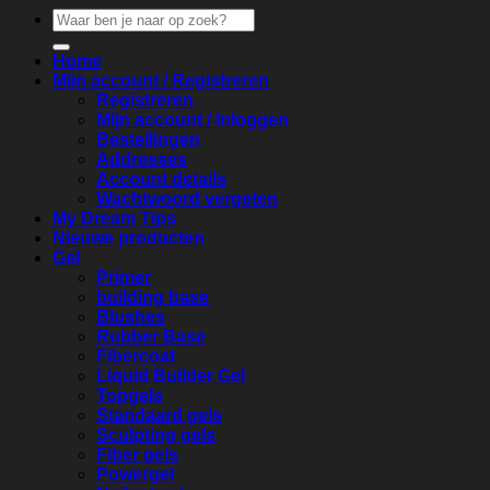
Zoeken
naar:
Home
Mijn account / Registreren
Registreren
Mijn account / Inloggen
Bestellingen
Addresses
Account details
Wachtwoord vergeten
My Dream Tips
Nieuwe producten
Gel
Primer
building base
Blushes
Rubber Base
Fibercoat
Liquid Builder Gel
Topgels
Standaard gels
Sculpting gels
Fiber gels
Powergel