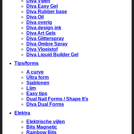
Diva Vijlen
Diva Easy Gel
Diva Rubber base
Diva Oil
Diva overig
Diva design ink
Diva Art Gels
Diva Glitterspray
Diva Ombre Spray
Diva Vloeistof
Diva Liquid Builder Gel
Tips/forms
A curve
Ultra form
Sjablonen
Lijm
Easy tips
Dual Nail Forms / Shape It’s
Diva Dual Forms
Elektra
Elektrische vijlen
Bits Magnetic
Rainbow Bits