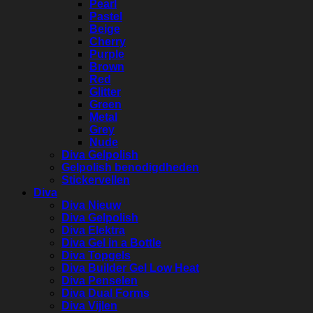
Pearl
Pastel
Beige
Cherry
Purple
Brown
Red
Glitter
Green
Metal
Grey
Nude
Diva Gelpolish
Gelpolish benodigdheden
Stickervellen
Diva
Diva Nieuw
Diva Gelpolish
Diva Elektra
Diva Gel in a Bottle
Diva Topgels
Diva Builder Gel Low Heat
Diva Penselen
Diva Dual Forms
Diva Vijlen