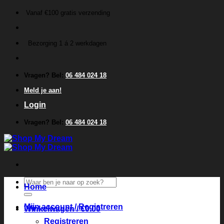
Ga
Vanaf €100 gratis verzending
naar
inhoud
Bezorging 1 á 2 werkdagen
Vragen? Bel:
06 484 024 18
Meld je aan!
Login
Vragen? Bel:
06 484 024 18
Zoeken
Home
naar:
Mijn account / Registreren
Winkelwagen /
€
0.00
Registreren