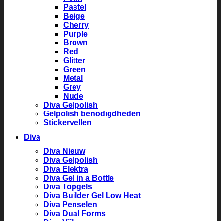
Pastel
Beige
Cherry
Purple
Brown
Red
Glitter
Green
Metal
Grey
Nude
Diva Gelpolish
Gelpolish benodigdheden
Stickervellen
Diva
Diva Nieuw
Diva Gelpolish
Diva Elektra
Diva Gel in a Bottle
Diva Topgels
Diva Builder Gel Low Heat
Diva Penselen
Diva Dual Forms