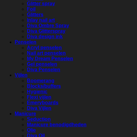
Glitter spray
Foil
Glitters
Inlay nail art
Diva Ombre Spray
Diva Glitterspray
Diva design ink
Penselen
Acryl penselen
Nail art penselen
My Dream Penselen
Gel penselen
Diva Penselen
Vijlen
Boomerang
Blocks/buffers
Hygienic
Flexi vijlen
Emeryboards
Diva Vijlen
Manicure
Seduction
Manicure benodigdheden
Olie
Diva Oil