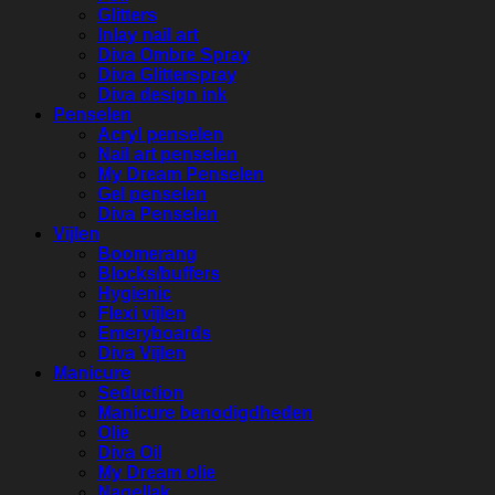
Glitters
Inlay nail art
Diva Ombre Spray
Diva Glitterspray
Diva design ink
Penselen
Acryl penselen
Nail art penselen
My Dream Penselen
Gel penselen
Diva Penselen
Vijlen
Boomerang
Blocks/buffers
Hygienic
Flexi vijlen
Emeryboards
Diva Vijlen
Manicure
Seduction
Manicure benodigdheden
Olie
Diva Oil
My Dream olie
Nagellak