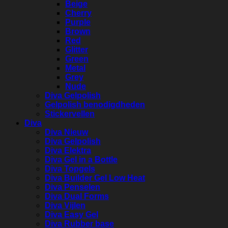
Beige
Cherry
Purple
Brown
Red
Glitter
Green
Metal
Grey
Nude
Diva Gelpolish
Gelpolish benodigdheden
Stickervellen
Diva
Diva Nieuw
Diva Gelpolish
Diva Elektra
Diva Gel in a Bottle
Diva Topgels
Diva Builder Gel Low Heat
Diva Penselen
Diva Dual Forms
Diva Vijlen
Diva Easy Gel
Diva Rubber base