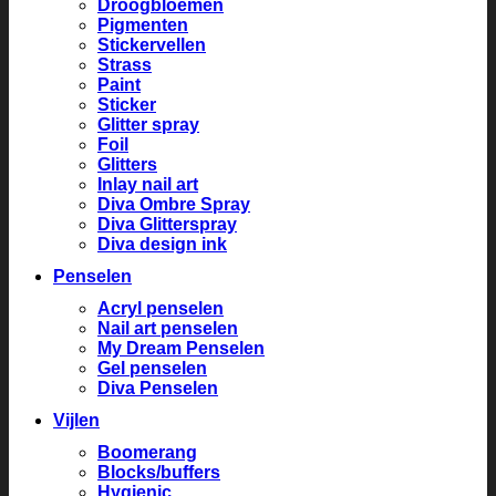
Droogbloemen
Pigmenten
Stickervellen
Strass
Paint
Sticker
Glitter spray
Foil
Glitters
Inlay nail art
Diva Ombre Spray
Diva Glitterspray
Diva design ink
Penselen
Acryl penselen
Nail art penselen
My Dream Penselen
Gel penselen
Diva Penselen
Vijlen
Boomerang
Blocks/buffers
Hygienic