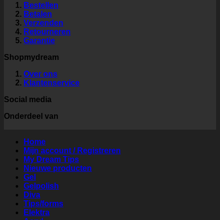
Bestellen
Betalen
Verzenden
Retourneren
Garantie
Shopmydream
Over ons
Klantenservice
Social media
Onderdeel van
Home
Mijn account / Registreren
My Dream Tips
Nieuwe producten
Gel
Gelpolish
Diva
Tips/forms
Elektra