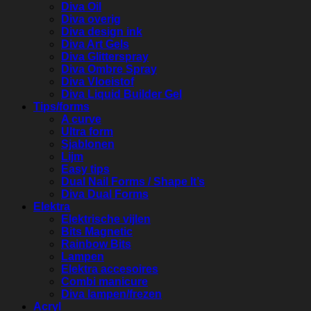
Diva Oil
Diva overig
Diva design ink
Diva Art Gels
Diva Glitterspray
Diva Ombre Spray
Diva Vloeistof
Diva Liquid Builder Gel
Tips/forms
A curve
Ultra form
Sjablonen
Lijm
Easy tips
Dual Nail Forms / Shape It’s
Diva Dual Forms
Elektra
Elektrische vijlen
Bits Magnetic
Rainbow Bits
Lampen
Elektra accesoires
Combi manicure
Diva lampen/frezen
Acryl