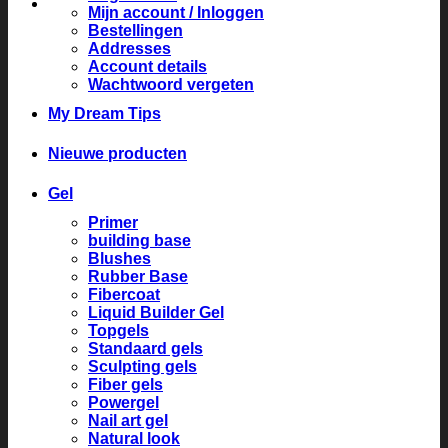
Mijn account / Inloggen
Bestellingen
Addresses
Account details
Wachtwoord vergeten
My Dream Tips
Nieuwe producten
Gel
Primer
building base
Blushes
Rubber Base
Fibercoat
Liquid Builder Gel
Topgels
Standaard gels
Sculpting gels
Fiber gels
Powergel
Nail art gel
Natural look