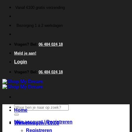
Ga
Vanaf €100 gratis verzending
naar
inhoud
Bezorging 1 á 2 werkdagen
Vragen? Bel:
06 484 024 18
Meld je aan!
Login
Vragen? Bel:
06 484 024 18
Zoeken
Home
naar:
Mijn account / Registreren
Winkelwagen /
€
0.00
Registreren