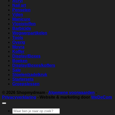
Acryl
Nail art
Penselen
Vijlen
Manicure
Vloeistoffen
Barbicide
Wegwerpartikelen
Tools
Overig
Moyra
Koffer
Display/Boxes
Boeken
Display/Boxes/koffers
Sale
Stoelen/zadelkruk
Startersets
Groepslessen
© 2026
Shopmydream
-
Algemene voorwaarden
-
Privacyverklaring
- Website & marketing door
WeDeCom
Zoeken
naar: