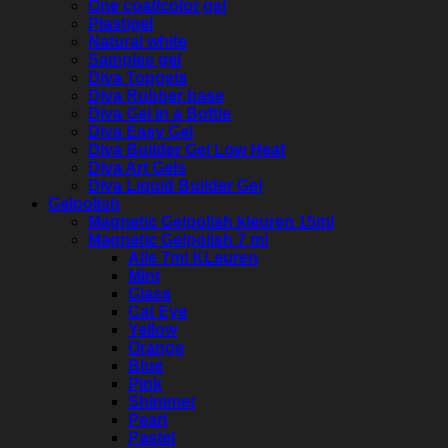
One coat/color gel
Plastigel
Natural white
Samples gel
Diva Topgels
Diva Rubber base
Diva Gel in a Bottle
Diva Easy Gel
Diva Builder Gel Low Heat
Diva Art Gels
Diva Liquid Builder Gel
Gelpolish
Magnetic Gelpolish kleuren 15ml
Magnetic Gelpolish 7 ml
Alle 7ml KLeuren
Mint
Glass
Cat Eye
Yellow
Orange
Blue
Pink
Shimmer
Pearl
Pastel