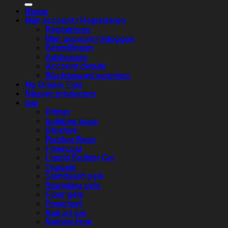
Home
Mijn account / Registreren
Registreren
Mijn account / Inloggen
Bestellingen
Addresses
Account details
Wachtwoord vergeten
My Dream Tips
Nieuwe producten
Gel
Primer
building base
Blushes
Rubber Base
Fibercoat
Liquid Builder Gel
Topgels
Standaard gels
Sculpting gels
Fiber gels
Powergel
Nail art gel
Natural look