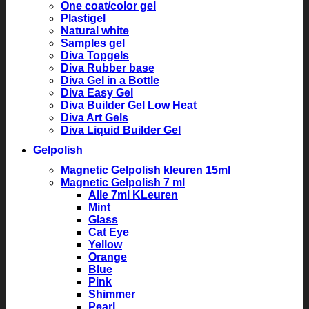
One coat/color gel
Plastigel
Natural white
Samples gel
Diva Topgels
Diva Rubber base
Diva Gel in a Bottle
Diva Easy Gel
Diva Builder Gel Low Heat
Diva Art Gels
Diva Liquid Builder Gel
Gelpolish
Magnetic Gelpolish kleuren 15ml
Magnetic Gelpolish 7 ml
Alle 7ml KLeuren
Mint
Glass
Cat Eye
Yellow
Orange
Blue
Pink
Shimmer
Pearl