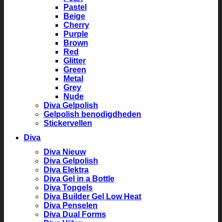
Pastel
Beige
Cherry
Purple
Brown
Red
Glitter
Green
Metal
Grey
Nude
Diva Gelpolish
Gelpolish benodigdheden
Stickervellen
Diva
Diva Nieuw
Diva Gelpolish
Diva Elektra
Diva Gel in a Bottle
Diva Topgels
Diva Builder Gel Low Heat
Diva Penselen
Diva Dual Forms