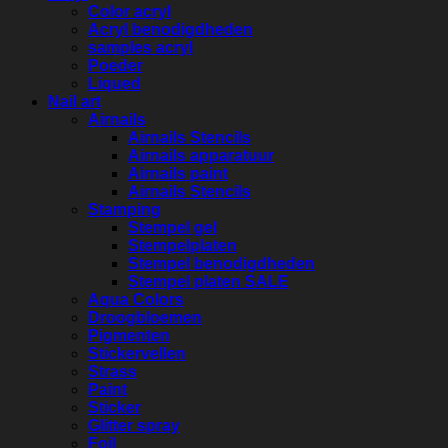
Color acryl
Acryl benodigdheden
samples acryl
Poeder
Liqued
Nail art
Airnails
Airnails Stencils
Airnails apparatuur
Airnails paint
Airnails Stencils
Stamping
Stempel gel
Stempelplaten
Stempel benodigdheden
Stempel platen SALE
Aqua Colors
Droogbloemen
Pigmenten
Stickervellen
Strass
Paint
Sticker
Glitter spray
Foil