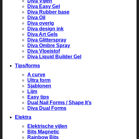
Diva Vijlen
Diva Easy Gel
Diva Rubber base
Diva Oil
Diva overig
Diva design ink
Diva Art Gels
Diva Glitterspray
Diva Ombre Spray
Diva Vloeistof
Diva Liquid Builder Gel
Tips/forms
A curve
Ultra form
Sjablonen
Lijm
Easy tips
Dual Nail Forms / Shape It’s
Diva Dual Forms
Elektra
Elektrische vijlen
Bits Magnetic
Rainbow Bits