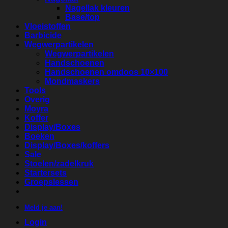
Nagellak kleuren
Base/top
Vloeistoffen
Barbicide
Wegwerpartikelen
Wegwerpartikelen
Handschoenen
Handschoenen omdoos 10×100
Mondmaskers
Tools
Overig
Moyra
Koffer
Display/Boxes
Boeken
Display/Boxes/koffers
Sale
Stoelen/zadelkruk
Startersets
Groepslessen
Meld je aan!
Login