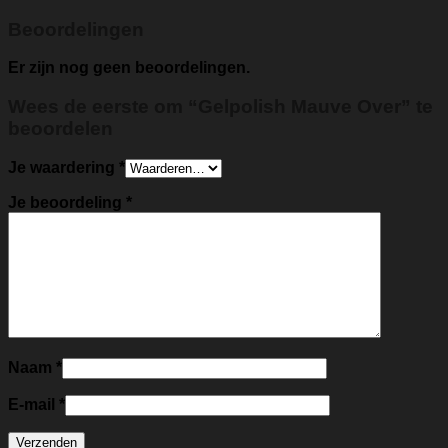
Beoordelingen
Er zijn nog geen beoordelingen.
Wees de eerste om “Gelpolish Mauve Over” te
beoordelen
Je waardering
*
Je beoordeling
*
Naam
*
E-mail
*