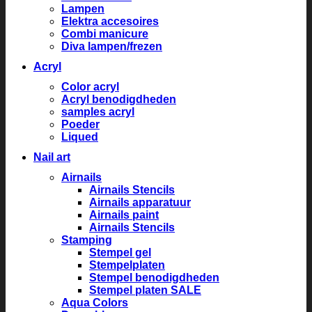
Lampen
Elektra accesoires
Combi manicure
Diva lampen/frezen
Acryl
Color acryl
Acryl benodigdheden
samples acryl
Poeder
Liqued
Nail art
Airnails
Airnails Stencils
Airnails apparatuur
Airnails paint
Airnails Stencils
Stamping
Stempel gel
Stempelplaten
Stempel benodigdheden
Stempel platen SALE
Aqua Colors