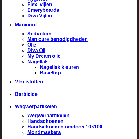
Flexi vijlen
Emeryboards
Diva Vijlen
Manicure
Seduction
Manicure benodigdheden
Olie
Diva Oil
My Dream olie
Nagellak
Nagellak kleuren
Base/top
Vloeistoffen
Barbicide
Wegwerpartikelen
Wegwerpartikelen
Handschoenen
Handschoenen omdoos 10×100
Mondmaskers