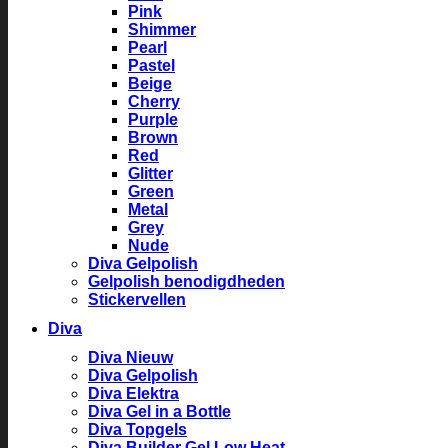
Pink
Shimmer
Pearl
Pastel
Beige
Cherry
Purple
Brown
Red
Glitter
Green
Metal
Grey
Nude
Diva Gelpolish
Gelpolish benodigdheden
Stickervellen
Diva
Diva Nieuw
Diva Gelpolish
Diva Elektra
Diva Gel in a Bottle
Diva Topgels
Diva Builder Gel Low Heat