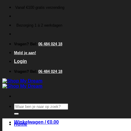
Ga
Vanaf €100 gratis verzending
naar
inhoud
Bezorging 1 á 2 werkdagen
Vragen? Bel:
06 484 024 18
Meld je aan!
Login
Vragen? Bel:
06 484 024 18
Zoeken
naar:
Winkelwagen /
€
0.00
Home