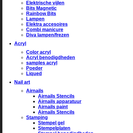
Elektrische vijlen
Bits Magnetic
Rainbow Bits
Lampen
Elektra accesoires
Combi manicure
Diva lampen/frezen
Acryl
Color acryl
Acryl benodigdheden
samples acryl
Poeder
Liqued
Nail art
Airnails
Airnails Stencils
Airnails apparatuur
Airnails paint
Airnails Stencils
Stamping
Stempel gel
Stempelplaten