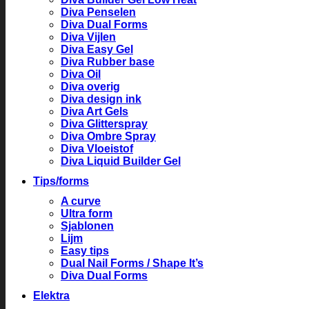
Diva Penselen
Diva Dual Forms
Diva Vijlen
Diva Easy Gel
Diva Rubber base
Diva Oil
Diva overig
Diva design ink
Diva Art Gels
Diva Glitterspray
Diva Ombre Spray
Diva Vloeistof
Diva Liquid Builder Gel
Tips/forms
A curve
Ultra form
Sjablonen
Lijm
Easy tips
Dual Nail Forms / Shape It’s
Diva Dual Forms
Elektra