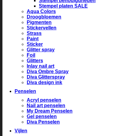
Stempel benodigdheden
Stempel platen SALE
Aqua Colors
Droogbloemen
Pigmenten
Stickervellen
Strass
Paint
Sticker
Glitter spray
Foil
Glitters
Inlay nail art
Diva Ombre Spray
Diva Glitterspray
Diva design ink
Penselen
Acryl penselen
Nail art penselen
My Dream Penselen
Gel penselen
Diva Penselen
Vijlen