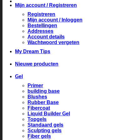
Mijn account / Registreren
Registreren
Mijn account / Inloggen
Bestellingen
Addresses
Account details
Wachtwoord vergeten
My Dream Tips
Nieuwe producten
Gel
Primer
building base
Blushes
Rubber Base
Fibercoat
Liquid Builder Gel
Topgels
Standaard gels
Sculpting gels
Fiber gels