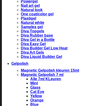
Powergel
Nail art gel
Natural look
One coat/color gel
Plastigel
Natural white
Samples gel
Diva Topgels
Diva Rubber base
Diva Gel in a Bottle
Diva Easy Gel
Diva Builder Gel Low Heat
Diva Art Gels
Diva Liquid Builder Gel
Gelpolish
Magnetic Gelpolish kleuren 15ml
Magnetic Gelpolish 7 ml
Alle 7ml KLeuren
Mint
Glass
Cat Eye
Yellow
Orange
Blue