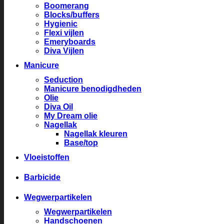
Boomerang
Blocks/buffers
Hygienic
Flexi vijlen
Emeryboards
Diva Vijlen
Manicure
Seduction
Manicure benodigdheden
Olie
Diva Oil
My Dream olie
Nagellak
Nagellak kleuren
Base/top
Vloeistoffen
Barbicide
Wegwerpartikelen
Wegwerpartikelen
Handschoenen