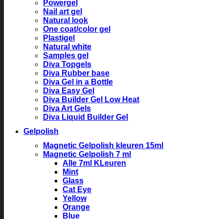
Powergel
Nail art gel
Natural look
One coat/color gel
Plastigel
Natural white
Samples gel
Diva Topgels
Diva Rubber base
Diva Gel in a Bottle
Diva Easy Gel
Diva Builder Gel Low Heat
Diva Art Gels
Diva Liquid Builder Gel
Gelpolish
Magnetic Gelpolish kleuren 15ml
Magnetic Gelpolish 7 ml
Alle 7ml KLeuren
Mint
Glass
Cat Eye
Yellow
Orange
Blue