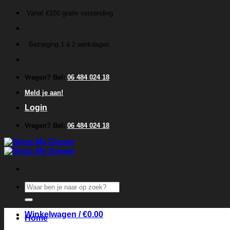
Ga
Vanaf €100 gratis verzending
naar
inhoud
Bezorging 1 á 2 werkdagen
Vragen? Bel:
06 484 024 18
Meld je aan!
Login
Vragen? Bel:
06 484 024 18
Zoeken
naar:
Winkelwagen /
€
0.00
Home