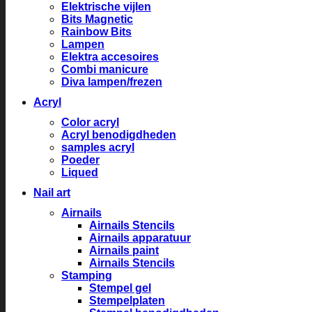
Elektrische vijlen
Bits Magnetic
Rainbow Bits
Lampen
Elektra accesoires
Combi manicure
Diva lampen/frezen
Acryl
Color acryl
Acryl benodigdheden
samples acryl
Poeder
Liqued
Nail art
Airnails
Airnails Stencils
Airnails apparatuur
Airnails paint
Airnails Stencils
Stamping
Stempel gel
Stempelplaten