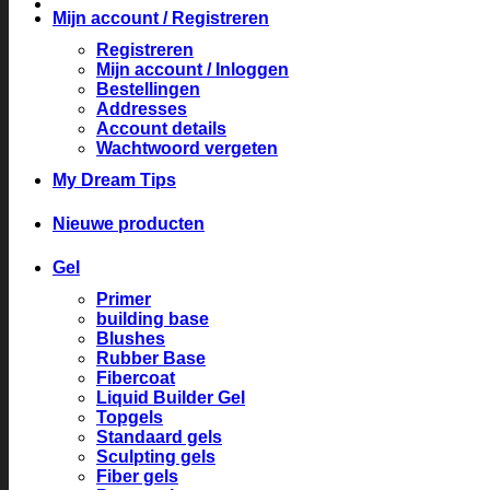
Mijn account / Registreren
Registreren
Mijn account / Inloggen
Bestellingen
Addresses
Account details
Wachtwoord vergeten
My Dream Tips
Nieuwe producten
Gel
Primer
building base
Blushes
Rubber Base
Fibercoat
Liquid Builder Gel
Topgels
Standaard gels
Sculpting gels
Fiber gels