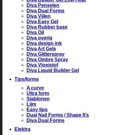
Diva Penselen
Diva Dual Forms
Diva Vijlen
Diva Easy Gel
Diva Rubber base
Diva Oil
Diva overig
Diva design ink
Diva Art Gels
Diva Glitterspray
Diva Ombre Spray
Diva Vloeistof
Diva Liquid Builder Gel
Tips/forms
A curve
Ultra form
Sjablonen
Lijm
Easy tips
Dual Nail Forms / Shape It’s
Diva Dual Forms
Elektra