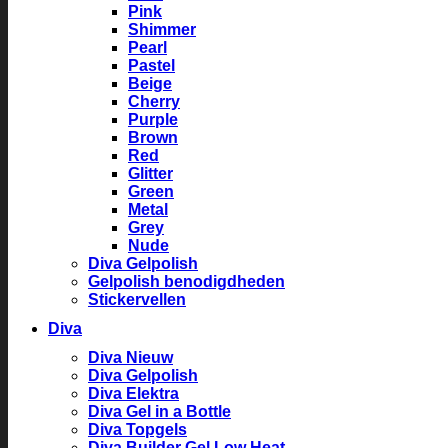
Pink
Shimmer
Pearl
Pastel
Beige
Cherry
Purple
Brown
Red
Glitter
Green
Metal
Grey
Nude
Diva Gelpolish
Gelpolish benodigdheden
Stickervellen
Diva
Diva Nieuw
Diva Gelpolish
Diva Elektra
Diva Gel in a Bottle
Diva Topgels
Diva Builder Gel Low Heat