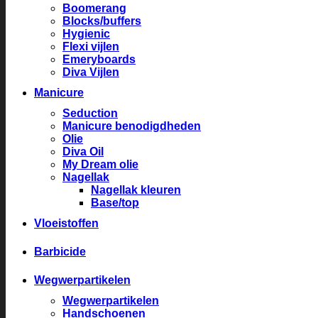
Boomerang
Blocks/buffers
Hygienic
Flexi vijlen
Emeryboards
Diva Vijlen
Manicure
Seduction
Manicure benodigdheden
Olie
Diva Oil
My Dream olie
Nagellak
Nagellak kleuren
Base/top
Vloeistoffen
Barbicide
Wegwerpartikelen
Wegwerpartikelen
Handschoenen