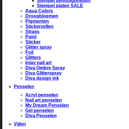
Stempel benodigdheden
Stempel platen SALE
Aqua Colors
Droogbloemen
Pigmenten
Stickervellen
Strass
Paint
Sticker
Glitter spray
Foil
Glitters
Inlay nail art
Diva Ombre Spray
Diva Glitterspray
Diva design ink
Penselen
Acryl penselen
Nail art penselen
My Dream Penselen
Gel penselen
Diva Penselen
Vijlen