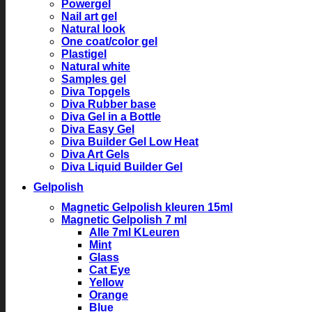
Powergel
Nail art gel
Natural look
One coat/color gel
Plastigel
Natural white
Samples gel
Diva Topgels
Diva Rubber base
Diva Gel in a Bottle
Diva Easy Gel
Diva Builder Gel Low Heat
Diva Art Gels
Diva Liquid Builder Gel
Gelpolish
Magnetic Gelpolish kleuren 15ml
Magnetic Gelpolish 7 ml
Alle 7ml KLeuren
Mint
Glass
Cat Eye
Yellow
Orange
Blue