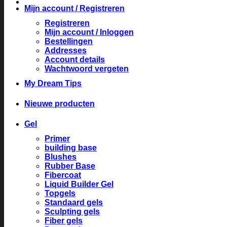
Mijn account / Registreren
Registreren
Mijn account / Inloggen
Bestellingen
Addresses
Account details
Wachtwoord vergeten
My Dream Tips
Nieuwe producten
Gel
Primer
building base
Blushes
Rubber Base
Fibercoat
Liquid Builder Gel
Topgels
Standaard gels
Sculpting gels
Fiber gels