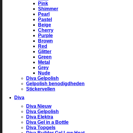
Pink
Shimmer
Pearl
Pastel
Beige
Cherry
Purple
Brown
Red
Glitter
Green
Metal
Grey
Nude
Diva Gelpolish
Gelpolish benodigdheden
Stickervellen
Diva
Diva Nieuw
Diva Gelpolish
Diva Elektra
Diva Gel in a Bottle
Diva Topgels
Diva Builder Gel Low Heat