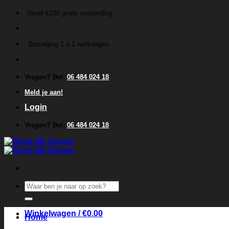
Ga
Vanaf €100 gratis verzending
naar
inhoud
Bezorging 1 á 2 werkdagen
Vragen? Bel:
06 484 024 18
Meld je aan!
Login
Vragen? Bel:
06 484 024 18
Zoeken
naar:
Winkelwagen /
€
0.00
Home