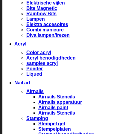
Elektrische vijlen
Bits Magnetic
Rainbow Bits
Lampen
Elektra accesoires
Combi manicure
Diva lampen/frezen
Acryl
Color acryl
Acryl benodigdheden
samples acryl
Poeder
Liqued
Nail art
Airnails
Airnails Stencils
Airnails apparatuur
Airnails paint
Airnails Stencils
Stamping
Stempel gel
Stempelplaten