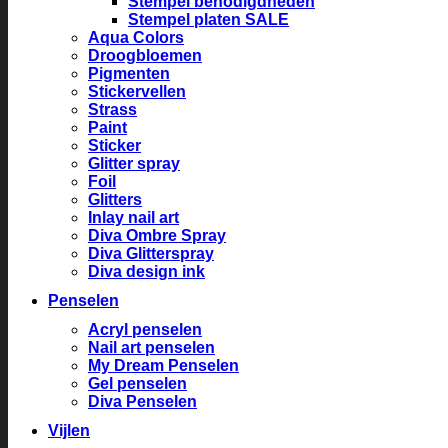
Stempel benodigdheden
Stempel platen SALE
Aqua Colors
Droogbloemen
Pigmenten
Stickervellen
Strass
Paint
Sticker
Glitter spray
Foil
Glitters
Inlay nail art
Diva Ombre Spray
Diva Glitterspray
Diva design ink
Penselen
Acryl penselen
Nail art penselen
My Dream Penselen
Gel penselen
Diva Penselen
Vijlen