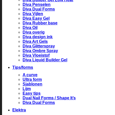
Diva Penselen
Diva Dual Forms
Diva Vijlen
Diva Easy Gel
Diva Rubber base
Diva Oil
Diva overig
Diva design ink
Diva Art Gels
Diva Glitterspray
Diva Ombre Spray
Diva Vloeistof
Diva Liquid Builder Gel
Tips/forms
A curve
Ultra form
Sjablonen
Lijm
Easy tips
Dual Nail Forms / Shape It’s
Diva Dual Forms
Elektra