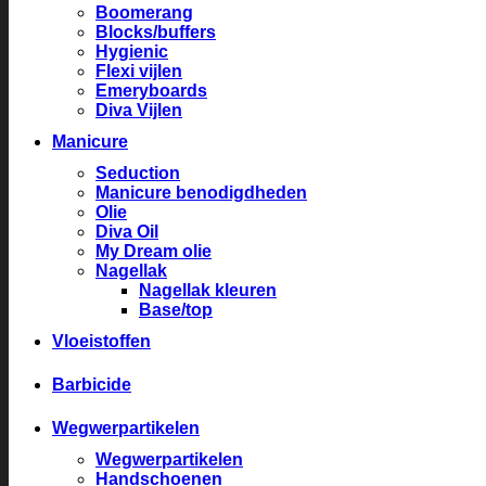
Boomerang
Blocks/buffers
Hygienic
Flexi vijlen
Emeryboards
Diva Vijlen
Manicure
Seduction
Manicure benodigdheden
Olie
Diva Oil
My Dream olie
Nagellak
Nagellak kleuren
Base/top
Vloeistoffen
Barbicide
Wegwerpartikelen
Wegwerpartikelen
Handschoenen