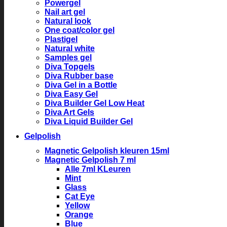
Powergel
Nail art gel
Natural look
One coat/color gel
Plastigel
Natural white
Samples gel
Diva Topgels
Diva Rubber base
Diva Gel in a Bottle
Diva Easy Gel
Diva Builder Gel Low Heat
Diva Art Gels
Diva Liquid Builder Gel
Gelpolish
Magnetic Gelpolish kleuren 15ml
Magnetic Gelpolish 7 ml
Alle 7ml KLeuren
Mint
Glass
Cat Eye
Yellow
Orange
Blue