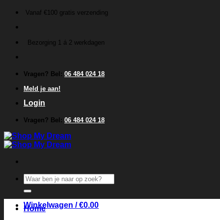
Ga
Vanaf €100 gratis verzending
naar
inhoud
Bezorging 1 á 2 werkdagen
Vragen? Bel:
06 484 024 18
Meld je aan!
Login
Vragen? Bel:
06 484 024 18
Zoeken
naar:
Winkelwagen /
€
0.00
Home