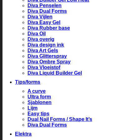
Diva Penselen
Diva Dual Forms
Diva Vijlen
Diva Easy Gel
Diva Rubber base
Diva Oil
Diva overig
Diva design ink
Diva Art Gels
Diva Glitterspray
Diva Ombre Spray
Diva Vloeistof
Diva Liquid Builder Gel
Tips/forms
A curve
Ultra form
Sjablonen
Lijm
Easy tips
Dual Nail Forms / Shape It’s
Diva Dual Forms
Elektra