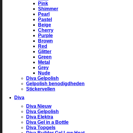
Pink
Shimmer
Pearl
Pastel
Beige
Cherry
Purple
Brown
Red
Glitter
Green
Metal
Grey
Nude
Diva Gelpolish
Gelpolish benodigdheden
Stickervellen
Diva
Diva Nieuw
Diva Gelpolish
Diva Elektra
Diva Gel in a Bottle
Diva Topgels
Diva Builder Gel Low Heat