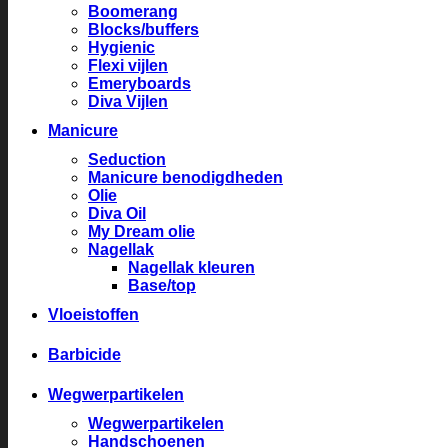
Boomerang
Blocks/buffers
Hygienic
Flexi vijlen
Emeryboards
Diva Vijlen
Manicure
Seduction
Manicure benodigdheden
Olie
Diva Oil
My Dream olie
Nagellak
Nagellak kleuren
Base/top
Vloeistoffen
Barbicide
Wegwerpartikelen
Wegwerpartikelen
Handschoenen