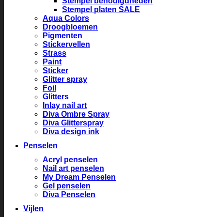
Stempel benodigdheden
Stempel platen SALE
Aqua Colors
Droogbloemen
Pigmenten
Stickervellen
Strass
Paint
Sticker
Glitter spray
Foil
Glitters
Inlay nail art
Diva Ombre Spray
Diva Glitterspray
Diva design ink
Penselen
Acryl penselen
Nail art penselen
My Dream Penselen
Gel penselen
Diva Penselen
Vijlen