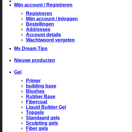
Mijn account / Registreren
Registreren
Mijn account / Inloggen
Bestellingen
Addresses
Account details
Wachtwoord vergeten
My Dream Tips
Nieuwe producten
Gel
Primer
building base
Blushes
Rubber Base
Fibercoat
Liquid Builder Gel
Topgels
Standaard gels
Sculpting gels
Fiber gels