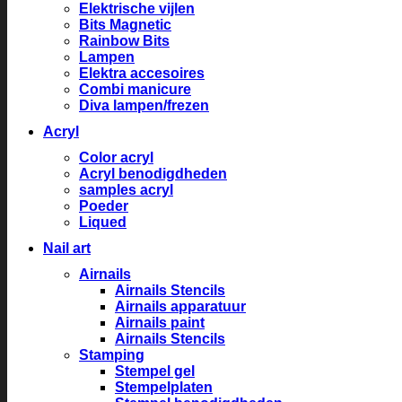
Elektrische vijlen
Bits Magnetic
Rainbow Bits
Lampen
Elektra accesoires
Combi manicure
Diva lampen/frezen
Acryl
Color acryl
Acryl benodigdheden
samples acryl
Poeder
Liqued
Nail art
Airnails
Airnails Stencils
Airnails apparatuur
Airnails paint
Airnails Stencils
Stamping
Stempel gel
Stempelplaten