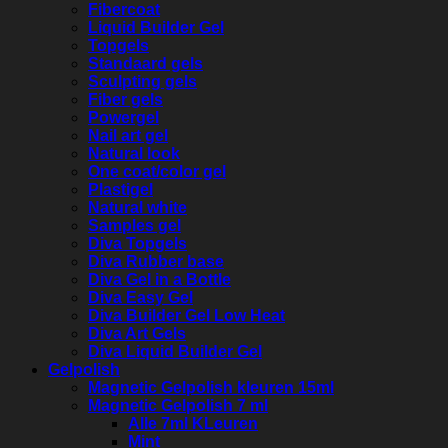
Fibercoat
Liquid Builder Gel
Topgels
Standaard gels
Sculpting gels
Fiber gels
Powergel
Nail art gel
Natural look
One coat/color gel
Plastigel
Natural white
Samples gel
Diva Topgels
Diva Rubber base
Diva Gel in a Bottle
Diva Easy Gel
Diva Builder Gel Low Heat
Diva Art Gels
Diva Liquid Builder Gel
Gelpolish
Magnetic Gelpolish kleuren 15ml
Magnetic Gelpolish 7 ml
Alle 7ml KLeuren
Mint