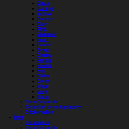
Glass
Cat Eye
Yellow
Orange
Blue
Pink
Shimmer
Pearl
Pastel
Beige
Cherry
Purple
Brown
Red
Glitter
Green
Metal
Grey
Nude
Diva Gelpolish
Gelpolish benodigdheden
Stickervellen
Diva
Diva Nieuw
Diva Gelpolish