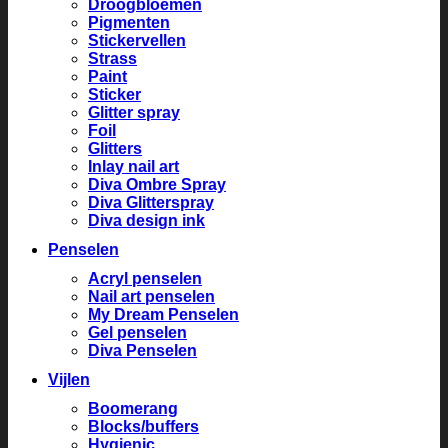
Droogbloemen
Pigmenten
Stickervellen
Strass
Paint
Sticker
Glitter spray
Foil
Glitters
Inlay nail art
Diva Ombre Spray
Diva Glitterspray
Diva design ink
Penselen
Acryl penselen
Nail art penselen
My Dream Penselen
Gel penselen
Diva Penselen
Vijlen
Boomerang
Blocks/buffers
Hygienic