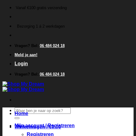
Ga
Vanaf €100 gratis verzending
naar
inhoud
Bezorging 1 á 2 werkdagen
Vragen? Bel:
06 484 024 18
Meld je aan!
Login
Vragen? Bel:
06 484 024 18
Zoeken
Home
naar:
Mijn account / Registreren
Winkelwagen /
€
0.00
Registreren