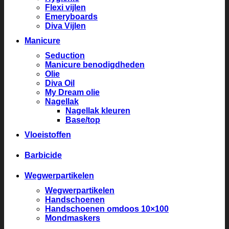
Flexi vijlen
Emeryboards
Diva Vijlen
Manicure
Seduction
Manicure benodigdheden
Olie
Diva Oil
My Dream olie
Nagellak
Nagellak kleuren
Base/top
Vloeistoffen
Barbicide
Wegwerpartikelen
Wegwerpartikelen
Handschoenen
Handschoenen omdoos 10×100
Mondmaskers