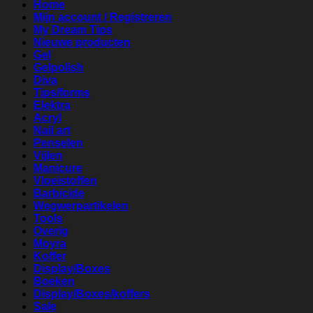
Home
Mijn account / Registreren
My Dream Tips
Nieuwe producten
Gel
Gelpolish
Diva
Tips/forms
Elektra
Acryl
Nail art
Penselen
Vijlen
Manicure
Vloeistoffen
Barbicide
Wegwerpartikelen
Tools
Overig
Moyra
Koffer
Display/Boxes
Boeken
Display/Boxes/koffers
Sale