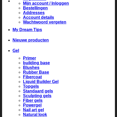
Mijn account / Inloggen
Bestellingen
Addresses
Account details
Wachtwoord vergeten
My Dream Tips
Nieuwe producten
Gel
Primer
building base
Blushes
Rubber Base
Fibercoat
Liquid Builder Gel
Topgels
Standaard gels
Sculpting gels
Fiber gels
Powergel
Nail art gel
Natural look