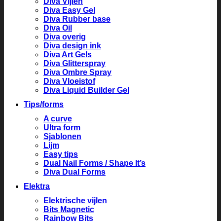
Diva Vijlen
Diva Easy Gel
Diva Rubber base
Diva Oil
Diva overig
Diva design ink
Diva Art Gels
Diva Glitterspray
Diva Ombre Spray
Diva Vloeistof
Diva Liquid Builder Gel
Tips/forms
A curve
Ultra form
Sjablonen
Lijm
Easy tips
Dual Nail Forms / Shape It’s
Diva Dual Forms
Elektra
Elektrische vijlen
Bits Magnetic
Rainbow Bits