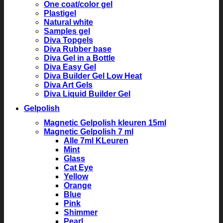
One coat/color gel
Plastigel
Natural white
Samples gel
Diva Topgels
Diva Rubber base
Diva Gel in a Bottle
Diva Easy Gel
Diva Builder Gel Low Heat
Diva Art Gels
Diva Liquid Builder Gel
Gelpolish
Magnetic Gelpolish kleuren 15ml
Magnetic Gelpolish 7 ml
Alle 7ml KLeuren
Mint
Glass
Cat Eye
Yellow
Orange
Blue
Pink
Shimmer
Pearl