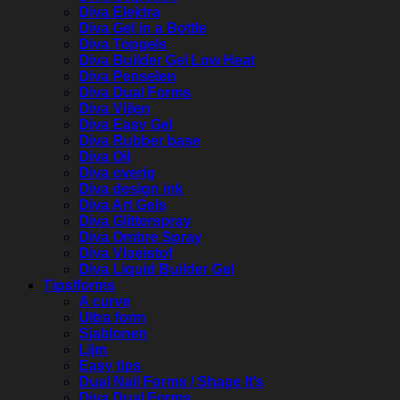
Diva Elektra
Diva Gel in a Bottle
Diva Topgels
Diva Builder Gel Low Heat
Diva Penselen
Diva Dual Forms
Diva Vijlen
Diva Easy Gel
Diva Rubber base
Diva Oil
Diva overig
Diva design ink
Diva Art Gels
Diva Glitterspray
Diva Ombre Spray
Diva Vloeistof
Diva Liquid Builder Gel
Tips/forms
A curve
Ultra form
Sjablonen
Lijm
Easy tips
Dual Nail Forms / Shape It’s
Diva Dual Forms