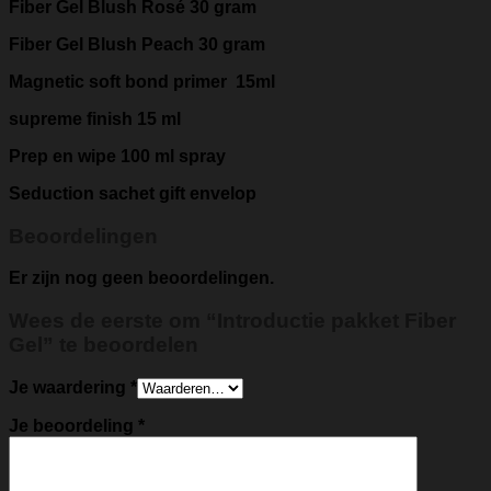
Fiber Gel Blush Rosé 30 gram
Fiber Gel Blush Peach 30 gram
Magnetic soft bond primer 15ml
supreme finish 15 ml
Prep en wipe 100 ml spray
Seduction sachet gift envelop
Beoordelingen
Er zijn nog geen beoordelingen.
Wees de eerste om “Introductie pakket Fiber
Gel” te beoordelen
Je waardering
*
Je beoordeling
*