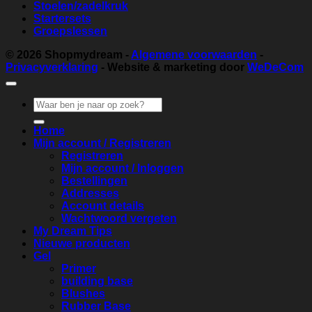
Stoelen/zadelkruk
Startersets
Groepslessen
© 2026
Shopmydream
-
Algemene voorwaarden
-
Privacyverklaring
- Website & marketing door
WeDeCom
Zoeken
naar:
Home
Mijn account / Registreren
Registreren
Mijn account / Inloggen
Bestellingen
Addresses
Account details
Wachtwoord vergeten
My Dream Tips
Nieuwe producten
Gel
Primer
building base
Blushes
Rubber Base