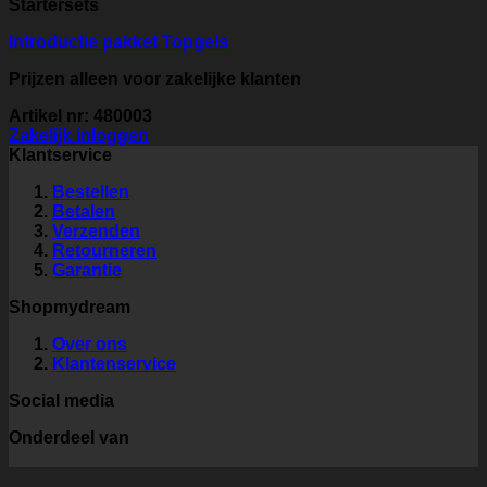
Startersets
Introductie pakket Topgels
Prijzen alleen voor zakelijke klanten
Artikel nr: 480003
Zakelijk inloggen
Klantservice
Bestellen
Betalen
Verzenden
Retourneren
Garantie
Shopmydream
Over ons
Klantenservice
Social media
Onderdeel van