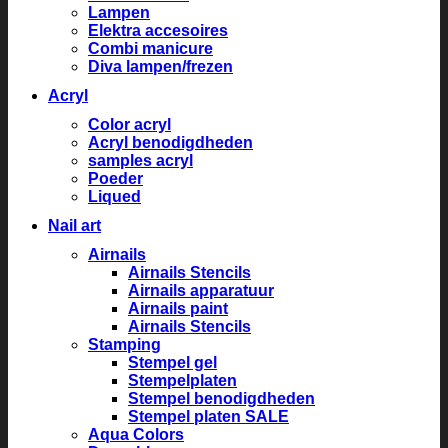
Lampen
Elektra accesoires
Combi manicure
Diva lampen/frezen
Acryl
Color acryl
Acryl benodigdheden
samples acryl
Poeder
Liqued
Nail art
Airnails
Airnails Stencils
Airnails apparatuur
Airnails paint
Airnails Stencils
Stamping
Stempel gel
Stempelplaten
Stempel benodigdheden
Stempel platen SALE
Aqua Colors