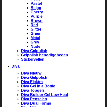
Pastel
Beige
Cherry
Purple
Brown
Red
Glitter
Green
Metal
Grey
Nude
Diva Gelpolish
Gelpolish benodigdheden
Stickervellen
Diva
Diva Nieuw
Diva Gelpolish
Diva Elektra
Diva Gel in a Bottle
Diva Topgels
Diva Builder Gel Low Heat
Diva Penselen
Diva Dual Forms