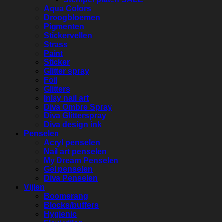
Aqua Colors
Droogbloemen
Pigmenten
Stickervellen
Strass
Paint
Sticker
Glitter spray
Foil
Glitters
Inlay nail art
Diva Ombre Spray
Diva Glitterspray
Diva design ink
Penselen
Acryl penselen
Nail art penselen
My Dream Penselen
Gel penselen
Diva Penselen
Vijlen
Boomerang
Blocks/buffers
Hygienic