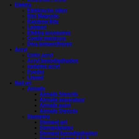
Elektra
Elektrische vijlen
Bits Magnetic
Rainbow Bits
Lampen
Elektra accesoires
Combi manicure
Diva lampen/frezen
Acryl
Color acryl
Acryl benodigdheden
samples acryl
Poeder
Liqued
Nail art
Airnails
Airnails Stencils
Airnails apparatuur
Airnails paint
Airnails Stencils
Stamping
Stempel gel
Stempelplaten
Stempel benodigdheden
Stempel platen SALE