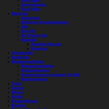
Flexi vijlen
Emeryboards
Diva Vijlen
Manicure
Seduction
Manicure benodigdheden
Olie
Diva Oil
My Dream olie
Nagellak
Nagellak kleuren
Base/top
Vloeistoffen
Barbicide
Wegwerpartikelen
Wegwerpartikelen
Handschoenen
Handschoenen omdoos 10×100
Mondmaskers
Tools
Overig
Moyra
Koffer
Display/Boxes
Boeken