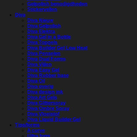
Gelpolish benodigdheden
Stickervellen
Diva
Diva Nieuw
Diva Gelpolish
Diva Elektra
Diva Gel in a Bottle
Diva Topgels
Diva Builder Gel Low Heat
Diva Penselen
Diva Dual Forms
Diva Vijlen
Diva Easy Gel
Diva Rubber base
Diva Oil
Diva overig
Diva design ink
Diva Art Gels
Diva Glitterspray
Diva Ombre Spray
Diva Vloeistof
Diva Liquid Builder Gel
Tips/forms
A curve
Ultra form