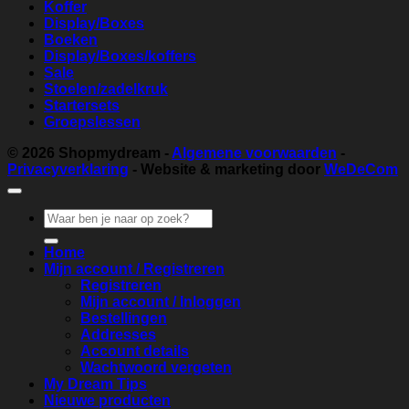
Koffer
Display/Boxes
Boeken
Display/Boxes/koffers
Sale
Stoelen/zadelkruk
Startersets
Groepslessen
© 2026
Shopmydream
-
Algemene voorwaarden
-
Privacyverklaring
- Website & marketing door
WeDeCom
Zoeken
naar:
Home
Mijn account / Registreren
Registreren
Mijn account / Inloggen
Bestellingen
Addresses
Account details
Wachtwoord vergeten
My Dream Tips
Nieuwe producten