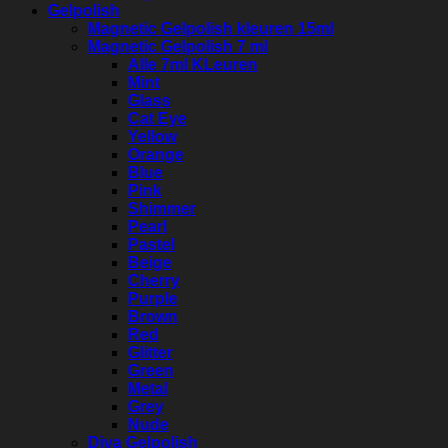
Gelpolish
Magnetic Gelpolish kleuren 15ml
Magnetic Gelpolish 7 ml
Alle 7ml KLeuren
Mint
Glass
Cat Eye
Yellow
Orange
Blue
Pink
Shimmer
Pearl
Pastel
Beige
Cherry
Purple
Brown
Red
Glitter
Green
Metal
Grey
Nude
Diva Gelpolish