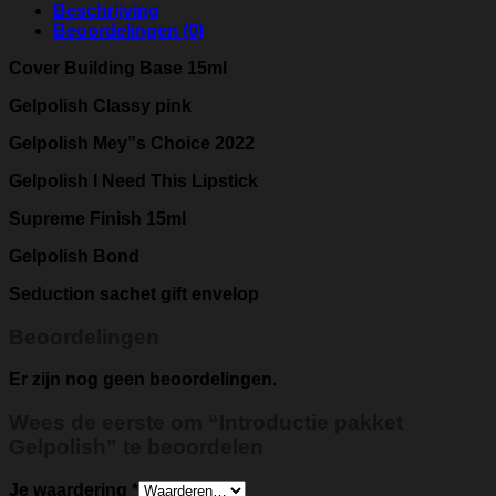
Beschrijving
Beoordelingen (0)
Cover Building Base 15ml
Gelpolish Classy pink
Gelpolish Mey”s Choice 2022
Gelpolish I Need This Lipstick
Supreme Finish 15ml
Gelpolish Bond
Seduction sachet gift envelop
Beoordelingen
Er zijn nog geen beoordelingen.
Wees de eerste om “Introductie pakket
Gelpolish” te beoordelen
Je waardering
*