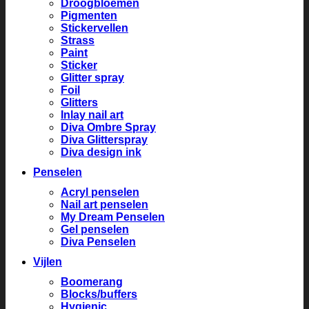
Droogbloemen
Pigmenten
Stickervellen
Strass
Paint
Sticker
Glitter spray
Foil
Glitters
Inlay nail art
Diva Ombre Spray
Diva Glitterspray
Diva design ink
Penselen
Acryl penselen
Nail art penselen
My Dream Penselen
Gel penselen
Diva Penselen
Vijlen
Boomerang
Blocks/buffers
Hygienic