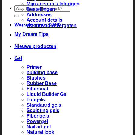
Mijn account / Inloggen
Zoeken
Bestellingen
naar:
Addresses
Account details
Winkelwagen /
€
0.00
Wachtwoord vergeten
My Dream Tips
Nieuwe producten
Gel
Primer
building base
Blushes
Rubber Base
Fibercoat
Liquid Builder Gel
Topgels
Standaard gels
Sculpting gels
Fiber gels
Powergel
Nail art gel
Natural look