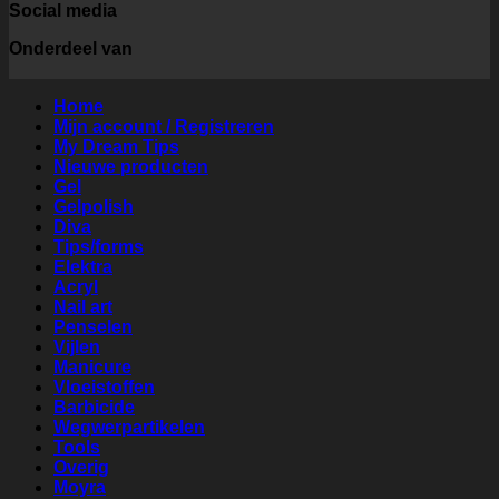
Social media
Onderdeel van
Home
Mijn account / Registreren
My Dream Tips
Nieuwe producten
Gel
Gelpolish
Diva
Tips/forms
Elektra
Acryl
Nail art
Penselen
Vijlen
Manicure
Vloeistoffen
Barbicide
Wegwerpartikelen
Tools
Overig
Moyra