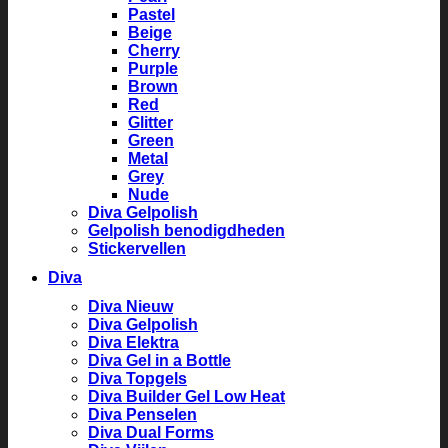
Pastel
Beige
Cherry
Purple
Brown
Red
Glitter
Green
Metal
Grey
Nude
Diva Gelpolish
Gelpolish benodigdheden
Stickervellen
Diva
Diva Nieuw
Diva Gelpolish
Diva Elektra
Diva Gel in a Bottle
Diva Topgels
Diva Builder Gel Low Heat
Diva Penselen
Diva Dual Forms