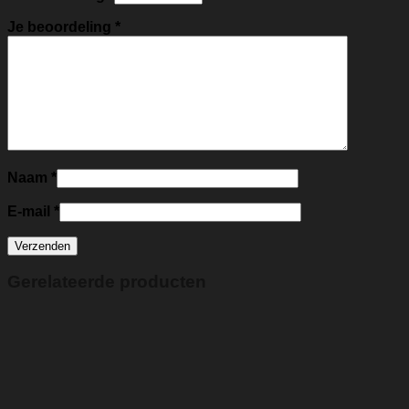
Je beoordeling
*
Naam
*
E-mail
*
Gerelateerde producten