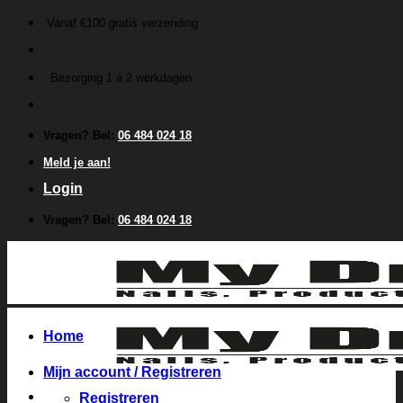
Ga
Vanaf €100 gratis verzending
naar
inhoud
Bezorging 1 á 2 werkdagen
Vragen? Bel:
06 484 024 18
Meld je aan!
Login
Vragen? Bel:
06 484 024 18
Home
Mijn account / Registreren
Registreren