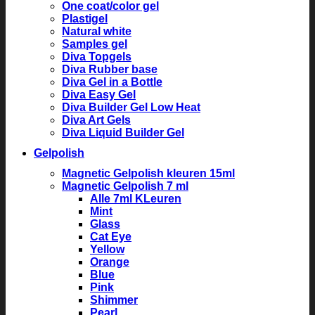
One coat/color gel
Plastigel
Natural white
Samples gel
Diva Topgels
Diva Rubber base
Diva Gel in a Bottle
Diva Easy Gel
Diva Builder Gel Low Heat
Diva Art Gels
Diva Liquid Builder Gel
Gelpolish
Magnetic Gelpolish kleuren 15ml
Magnetic Gelpolish 7 ml
Alle 7ml KLeuren
Mint
Glass
Cat Eye
Yellow
Orange
Blue
Pink
Shimmer
Pearl