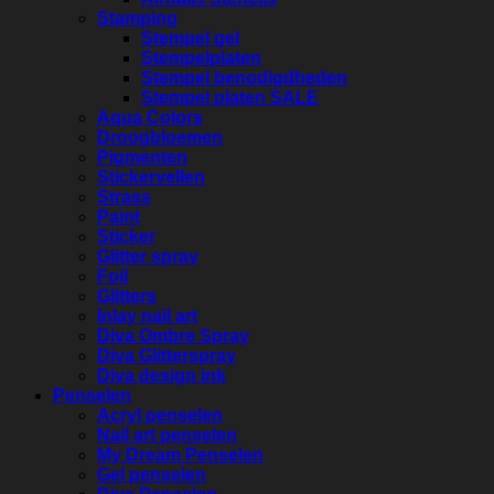
Stamping
Stempel gel
Stempelplaten
Stempel benodigdheden
Stempel platen SALE
Aqua Colors
Droogbloemen
Pigmenten
Stickervellen
Strass
Paint
Sticker
Glitter spray
Foil
Glitters
Inlay nail art
Diva Ombre Spray
Diva Glitterspray
Diva design ink
Penselen
Acryl penselen
Nail art penselen
My Dream Penselen
Gel penselen