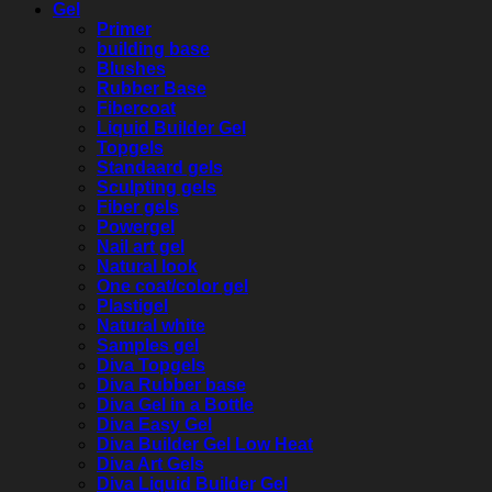
Gel
Primer
building base
Blushes
Rubber Base
Fibercoat
Liquid Builder Gel
Topgels
Standaard gels
Sculpting gels
Fiber gels
Powergel
Nail art gel
Natural look
One coat/color gel
Plastigel
Natural white
Samples gel
Diva Topgels
Diva Rubber base
Diva Gel in a Bottle
Diva Easy Gel
Diva Builder Gel Low Heat
Diva Art Gels
Diva Liquid Builder Gel