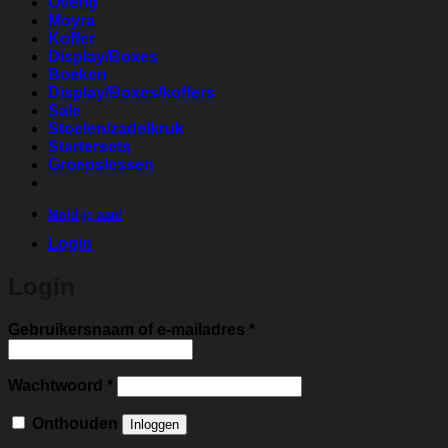
Overig
Moyra
Koffer
Display/Boxes
Boeken
Display/Boxes/koffers
Sale
Stoelen/zadelkruk
Startersets
Groepslessen
Meld je aan!
Login
Login
Vereist
Gebruikersnaam of e-mailadres
*
Vereist
Wachtwoord
*
Onthouden
Inloggen