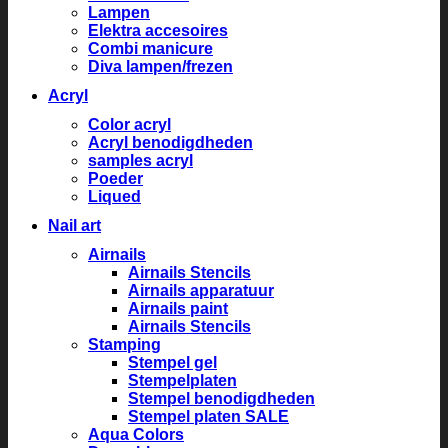
Lampen
Elektra accesoires
Combi manicure
Diva lampen/frezen
Acryl
Color acryl
Acryl benodigdheden
samples acryl
Poeder
Liqued
Nail art
Airnails
Airnails Stencils
Airnails apparatuur
Airnails paint
Airnails Stencils
Stamping
Stempel gel
Stempelplaten
Stempel benodigdheden
Stempel platen SALE
Aqua Colors