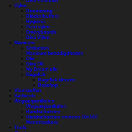
Diva Penselen
Vijlen
Boomerang
Blocks/buffers
Hygienic
Flexi vijlen
Emeryboards
Diva Vijlen
Manicure
Seduction
Manicure benodigdheden
Olie
Diva Oil
My Dream olie
Nagellak
Nagellak kleuren
Base/top
Vloeistoffen
Barbicide
Wegwerpartikelen
Wegwerpartikelen
Handschoenen
Handschoenen omdoos 10×100
Mondmaskers
Tools