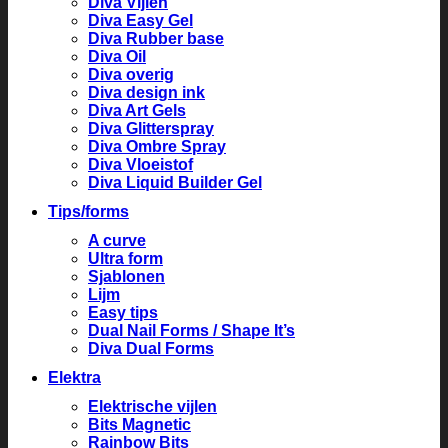
Diva Vijlen
Diva Easy Gel
Diva Rubber base
Diva Oil
Diva overig
Diva design ink
Diva Art Gels
Diva Glitterspray
Diva Ombre Spray
Diva Vloeistof
Diva Liquid Builder Gel
Tips/forms
A curve
Ultra form
Sjablonen
Lijm
Easy tips
Dual Nail Forms / Shape It’s
Diva Dual Forms
Elektra
Elektrische vijlen
Bits Magnetic
Rainbow Bits