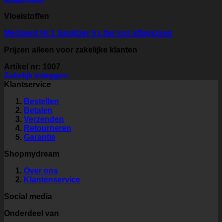
Vloeistoffen
Medisept Nr.1 Sanitizer 5 Liter incl aftapkraan
Prijzen alleen voor zakelijke klanten
Artikel nr: 1007
Zakelijk inloggen
Klantservice
Bestellen
Betalen
Verzenden
Retourneren
Garantie
Shopmydream
Over ons
Klantenservice
Social media
Onderdeel van