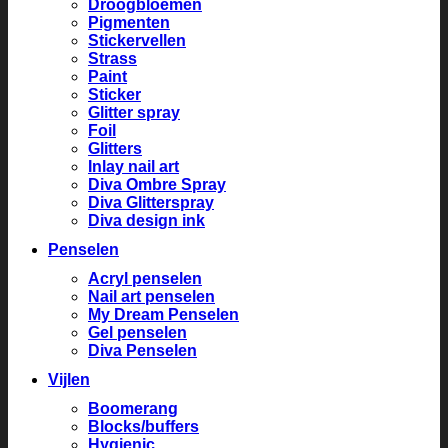
Droogbloemen
Pigmenten
Stickervellen
Strass
Paint
Sticker
Glitter spray
Foil
Glitters
Inlay nail art
Diva Ombre Spray
Diva Glitterspray
Diva design ink
Penselen
Acryl penselen
Nail art penselen
My Dream Penselen
Gel penselen
Diva Penselen
Vijlen
Boomerang
Blocks/buffers
Hygienic