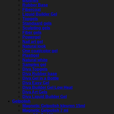
Blushes
Rubber Base
Fibercoat
Liquid Builder Gel
Topgels
Standaard gels
Sculpting gels
Fiber gels
Powergel
Nail art gel
Natural look
One coat/color gel
Plastigel
Natural white
Samples gel
Diva Topgels
Diva Rubber base
Diva Gel in a Bottle
Diva Easy Gel
Diva Builder Gel Low Heat
Diva Art Gels
Diva Liquid Builder Gel
Gelpolish
Magnetic Gelpolish kleuren 15ml
Magnetic Gelpolish 7 ml