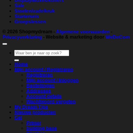
Display/Boxes/koffers
Sale
Stoelen/zadelkruk
Startersets
Groepslessen
© 2026
Shopmydream
-
Algemene voorwaarden
-
Privacyverklaring
- Website & marketing door
WeDeCom
Zoeken
naar:
Home
Mijn account / Registreren
Registreren
Mijn account / Inloggen
Bestellingen
Addresses
Account details
Wachtwoord vergeten
My Dream Tips
Nieuwe producten
Gel
Primer
building base