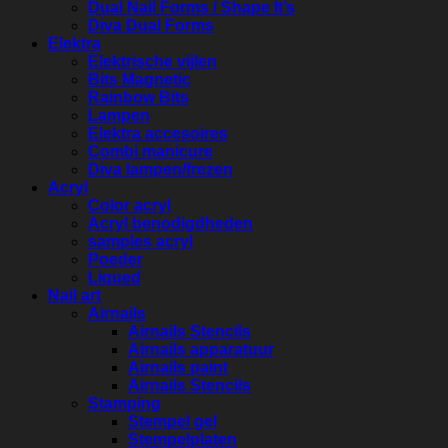
Dual Nail Forms / Shape It’s
Diva Dual Forms
Elektra
Elektrische vijlen
Bits Magnetic
Rainbow Bits
Lampen
Elektra accesoires
Combi manicure
Diva lampen/frezen
Acryl
Color acryl
Acryl benodigdheden
samples acryl
Poeder
Liqued
Nail art
Airnails
Airnails Stencils
Airnails apparatuur
Airnails paint
Airnails Stencils
Stamping
Stempel gel
Stempelplaten