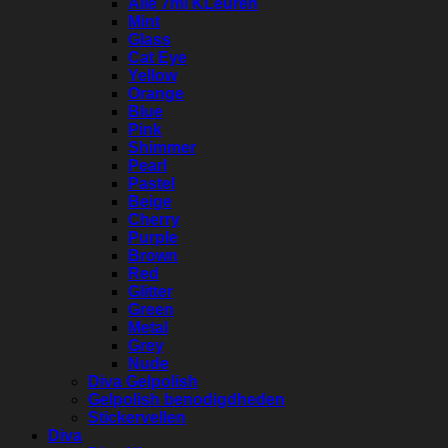
Alle 7ml KLeuren
Mint
Glass
Cat Eye
Yellow
Orange
Blue
Pink
Shimmer
Pearl
Pastel
Beige
Cherry
Purple
Brown
Red
Glitter
Green
Metal
Grey
Nude
Diva Gelpolish
Gelpolish benodigdheden
Stickervellen
Diva