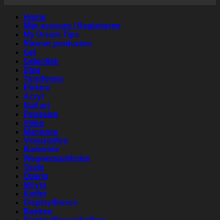
Home
Mijn account / Registreren
My Dream Tips
Nieuwe producten
Gel
Gelpolish
Diva
Tips/forms
Elektra
Acryl
Nail art
Penselen
Vijlen
Manicure
Vloeistoffen
Barbicide
Wegwerpartikelen
Tools
Overig
Moyra
Koffer
Display/Boxes
Boeken