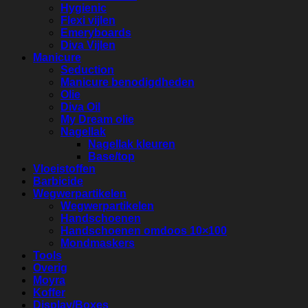
Hygienic
Flexi vijlen
Emeryboards
Diva Vijlen
Manicure
Seduction
Manicure benodigdheden
Olie
Diva Oil
My Dream olie
Nagellak
Nagellak kleuren
Base/top
Vloeistoffen
Barbicide
Wegwerpartikelen
Wegwerpartikelen
Handschoenen
Handschoenen omdoos 10×100
Mondmaskers
Tools
Overig
Moyra
Koffer
Display/Boxes