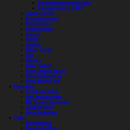
Stempel benodigdheden
Stempel platen SALE
Aqua Colors
Droogbloemen
Pigmenten
Stickervellen
Strass
Paint
Sticker
Glitter spray
Foil
Glitters
Inlay nail art
Diva Ombre Spray
Diva Glitterspray
Diva design ink
Penselen
Acryl penselen
Nail art penselen
My Dream Penselen
Gel penselen
Diva Penselen
Vijlen
Boomerang
Blocks/buffers