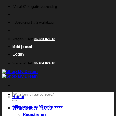
Ga
Vanaf €100 gratis verzending
naar
inhoud
Bezorging 1 á 2 werkdagen
Vragen? Bel:
06 484 024 18
Meld je aan!
Login
Vragen? Bel:
06 484 024 18
Zoeken
Home
naar:
Mijn account / Registreren
Winkelwagen /
€
0.00
Registreren