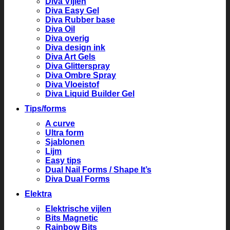
Diva Vijlen
Diva Easy Gel
Diva Rubber base
Diva Oil
Diva overig
Diva design ink
Diva Art Gels
Diva Glitterspray
Diva Ombre Spray
Diva Vloeistof
Diva Liquid Builder Gel
Tips/forms
A curve
Ultra form
Sjablonen
Lijm
Easy tips
Dual Nail Forms / Shape It’s
Diva Dual Forms
Elektra
Elektrische vijlen
Bits Magnetic
Rainbow Bits