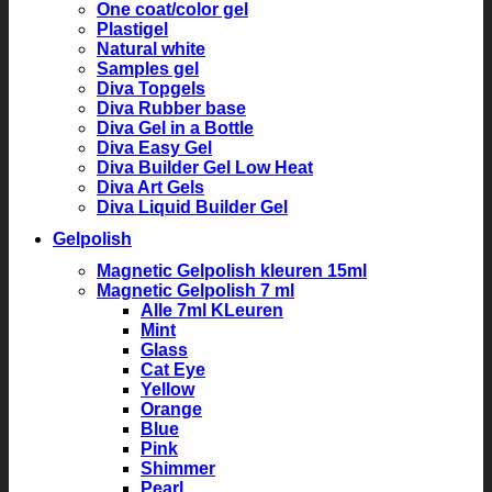
One coat/color gel
Plastigel
Natural white
Samples gel
Diva Topgels
Diva Rubber base
Diva Gel in a Bottle
Diva Easy Gel
Diva Builder Gel Low Heat
Diva Art Gels
Diva Liquid Builder Gel
Gelpolish
Magnetic Gelpolish kleuren 15ml
Magnetic Gelpolish 7 ml
Alle 7ml KLeuren
Mint
Glass
Cat Eye
Yellow
Orange
Blue
Pink
Shimmer
Pearl