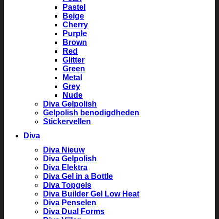
Pastel
Beige
Cherry
Purple
Brown
Red
Glitter
Green
Metal
Grey
Nude
Diva Gelpolish
Gelpolish benodigdheden
Stickervellen
Diva
Diva Nieuw
Diva Gelpolish
Diva Elektra
Diva Gel in a Bottle
Diva Topgels
Diva Builder Gel Low Heat
Diva Penselen
Diva Dual Forms