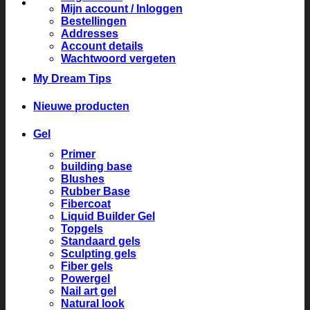
Mijn account / Inloggen
Bestellingen
Addresses
Account details
Wachtwoord vergeten
My Dream Tips
Nieuwe producten
Gel
Primer
building base
Blushes
Rubber Base
Fibercoat
Liquid Builder Gel
Topgels
Standaard gels
Sculpting gels
Fiber gels
Powergel
Nail art gel
Natural look