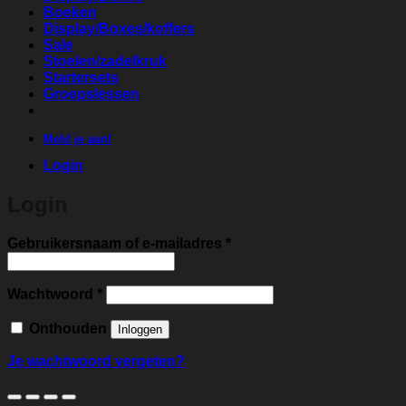
Boeken
Display/Boxes/koffers
Sale
Stoelen/zadelkruk
Startersets
Groepslessen
Meld je aan!
Login
Login
Vereist
Gebruikersnaam of e-mailadres
*
Vereist
Wachtwoord
*
Onthouden
Inloggen
Je wachtwoord vergeten?