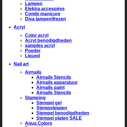
Lampen
Elektra accesoires
Combi manicure
Diva lampen/frezen
Acryl
Color acryl
Acryl benodigdheden
samples acryl
Poeder
Liqued
Nail art
Airnails
Airnails Stencils
Airnails apparatuur
Airnails paint
Airnails Stencils
Stamping
Stempel gel
Stempelplaten
Stempel benodigdheden
Stempel platen SALE
Aqua Colors