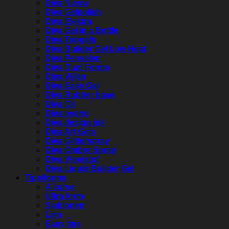
Diva Nieuw
Diva Gelpolish
Diva Elektra
Diva Gel in a Bottle
Diva Topgels
Diva Builder Gel Low Heat
Diva Penselen
Diva Dual Forms
Diva Vijlen
Diva Easy Gel
Diva Rubber base
Diva Oil
Diva overig
Diva design ink
Diva Art Gels
Diva Glitterspray
Diva Ombre Spray
Diva Vloeistof
Diva Liquid Builder Gel
Tips/forms
A curve
Ultra form
Sjablonen
Lijm
Easy tips