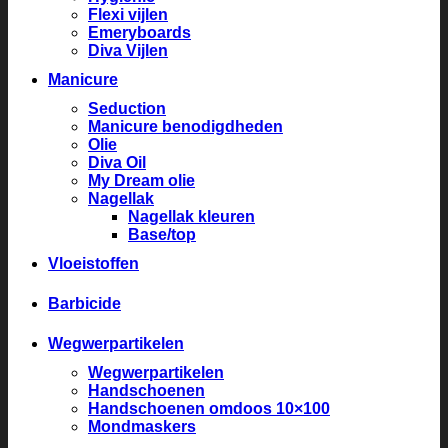
Flexi vijlen
Emeryboards
Diva Vijlen
Manicure
Seduction
Manicure benodigdheden
Olie
Diva Oil
My Dream olie
Nagellak
Nagellak kleuren
Base/top
Vloeistoffen
Barbicide
Wegwerpartikelen
Wegwerpartikelen
Handschoenen
Handschoenen omdoos 10×100
Mondmaskers