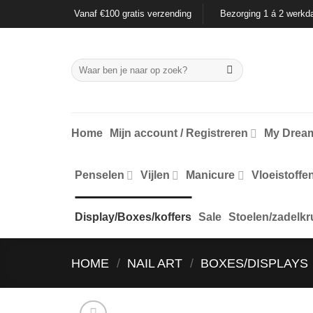
Ga
Vanaf €100 gratis verzending
Bezorging 1 á 2 werkd
naar
inhoud
Zoeken
naar:
Home
Mijn account / Registreren
My Dream
Penselen
Vijlen
Manicure
Vloeistoffe
Display/Boxes/koffers
Sale
Stoelen/zadelkr
HOME
/
NAIL ART
/
BOXES/DISPLAYS