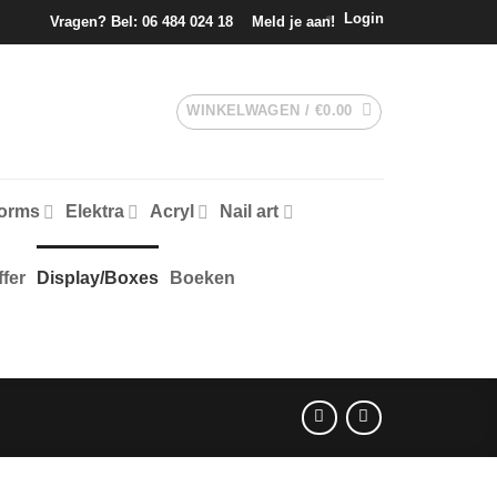
Login
Vragen? Bel:
06 484 024 18
Meld je aan!
WINKELWAGEN /
€
0.00
forms
Elektra
Acryl
Nail art
fer
Display/Boxes
Boeken