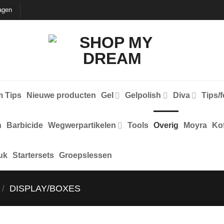
agen
 Tips
Nieuwe producten
Gel
Gelpolish
Diva
Tips/
n
Barbicide
Wegwerpartikelen
Tools
Overig
Moyra
Kof
uk
Startersets
Groepslessen
/
DISPLAY/BOXES