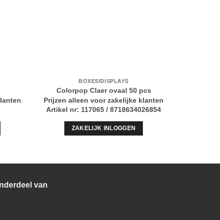
BOXES/DISPLAYS
magneti
Colorpop Claer ovaal 50 pcs
klanten
Prijzen alleen voor zakelijke klanten
Prijzen al
Artikel nr: 117065 / 8718634026854
Artikel n
ZAKELIJK INLOGGEN
Z
nderdeel van