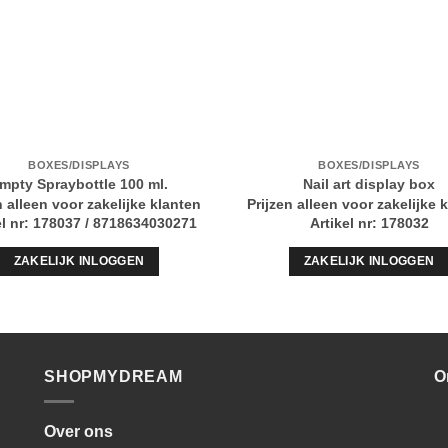
BOXES/DISPLAYS
BOXES/DISPLAYS
mpty Spraybottle 100 ml.
Nail art display box
n alleen voor zakelijke klanten
Prijzen alleen voor zakelijke 
el nr: 178037 / 8718634030271
Artikel nr: 178032
ZAKELIJK INLOGGEN
ZAKELIJK INLOGGEN
SHOPMYDREAM
O
Over ons