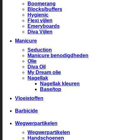
Boomerang
Blocks/buffers
Hygienic
Flexi vijlen
Emeryboards
Diva Vijlen
Manicure
Seduction
Manicure benodigdheden
Olie
Diva Oil
My Dream olie
Nagellak
Nagellak kleuren
Base/top
Vloeistoffen
Barbicide
Wegwerpartikelen
Wegwerpartikelen
Handschoenen