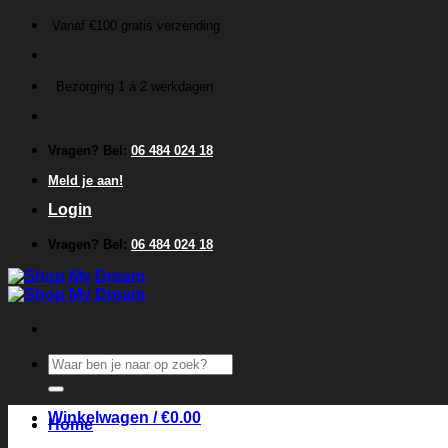
Ga
Vanaf €100 gratis verzending
naar
inhoud
Bezorging 1 á 2 werkdagen
Vragen? Bel:
06 484 024 18
Meld je aan!
Login
Vragen? Bel:
06 484 024 18
Zoeken
naar:
Winkelwagen /
€
0.00
Home