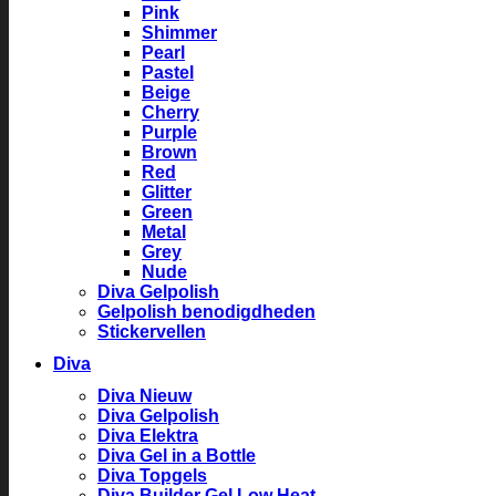
Pink
Shimmer
Pearl
Pastel
Beige
Cherry
Purple
Brown
Red
Glitter
Green
Metal
Grey
Nude
Diva Gelpolish
Gelpolish benodigdheden
Stickervellen
Diva
Diva Nieuw
Diva Gelpolish
Diva Elektra
Diva Gel in a Bottle
Diva Topgels
Diva Builder Gel Low Heat