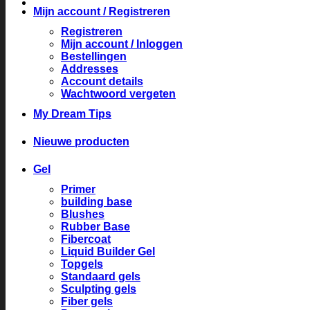
Mijn account / Registreren
Registreren
Mijn account / Inloggen
Bestellingen
Addresses
Account details
Wachtwoord vergeten
My Dream Tips
Nieuwe producten
Gel
Primer
building base
Blushes
Rubber Base
Fibercoat
Liquid Builder Gel
Topgels
Standaard gels
Sculpting gels
Fiber gels