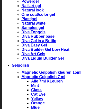
Powergel
Nail art gel
Natural look
One coat/color gel
Plastigel
Natural white
Samples gel
Diva Topgels
Diva Rubber base
Diva Gel in a Bottle
Diva Easy Gel
Diva Builder Gel Low Heat
Diva Art Gels
Diva Liquid Builder Gel
Gelpolish
Magnetic Gelpolish kleuren 15ml
Magnetic Gelpolish 7 ml
Alle 7ml KLeuren
Mint
Glass
Cat Eye
Yellow
Orange
Blue