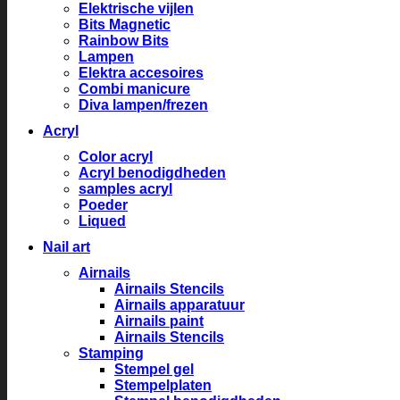
Elektrische vijlen
Bits Magnetic
Rainbow Bits
Lampen
Elektra accesoires
Combi manicure
Diva lampen/frezen
Acryl
Color acryl
Acryl benodigdheden
samples acryl
Poeder
Liqued
Nail art
Airnails
Airnails Stencils
Airnails apparatuur
Airnails paint
Airnails Stencils
Stamping
Stempel gel
Stempelplaten