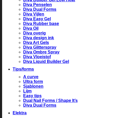
Diva Penselen
Diva Dual Forms
Diva Vijlen
Diva Easy Gel
Diva Rubber base
Diva Oil
Diva overig
Diva design ink
Diva Art Gels
Diva Glitterspray
Diva Ombre Spray
Diva Vloeistof
Diva Liquid Builder Gel
Tips/forms
A curve
Ultra form
Sjablonen
Lijm
Easy tips
Dual Nail Forms / Shape It’s
Diva Dual Forms
Elektra