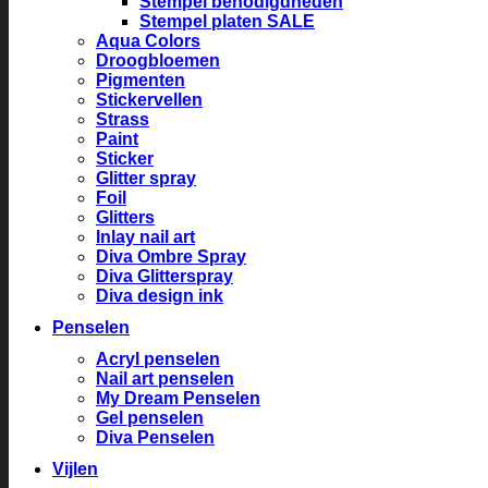
Stempel benodigdheden
Stempel platen SALE
Aqua Colors
Droogbloemen
Pigmenten
Stickervellen
Strass
Paint
Sticker
Glitter spray
Foil
Glitters
Inlay nail art
Diva Ombre Spray
Diva Glitterspray
Diva design ink
Penselen
Acryl penselen
Nail art penselen
My Dream Penselen
Gel penselen
Diva Penselen
Vijlen