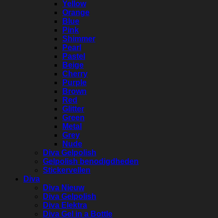
Yellow
Orange
Blue
Pink
Shimmer
Pearl
Pastel
Beige
Cherry
Purple
Brown
Red
Glitter
Green
Metal
Grey
Nude
Diva Gelpolish
Gelpolish benodigdheden
Stickervellen
Diva
Diva Nieuw
Diva Gelpolish
Diva Elektra
Diva Gel in a Bottle