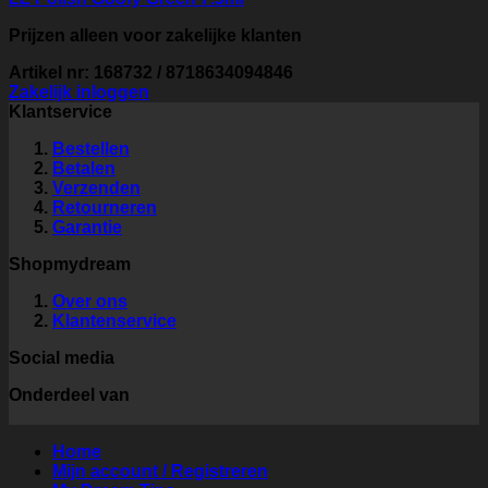
Prijzen alleen voor zakelijke klanten
Artikel nr: 168732 / 8718634094846
Zakelijk inloggen
Klantservice
Bestellen
Betalen
Verzenden
Retourneren
Garantie
Shopmydream
Over ons
Klantenservice
Social media
Onderdeel van
Home
Mijn account / Registreren