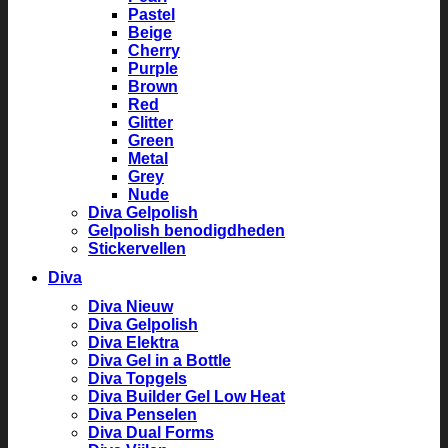
Pastel
Beige
Cherry
Purple
Brown
Red
Glitter
Green
Metal
Grey
Nude
Diva Gelpolish
Gelpolish benodigdheden
Stickervellen
Diva
Diva Nieuw
Diva Gelpolish
Diva Elektra
Diva Gel in a Bottle
Diva Topgels
Diva Builder Gel Low Heat
Diva Penselen
Diva Dual Forms