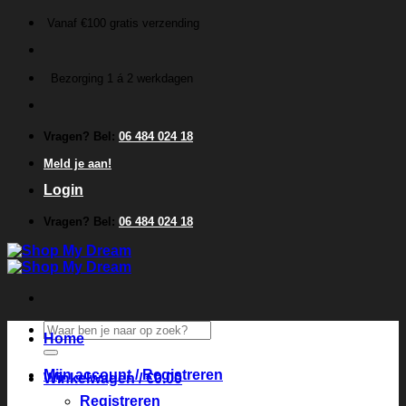
Ga
Vanaf €100 gratis verzending
naar
inhoud
Bezorging 1 á 2 werkdagen
Vragen? Bel:
06 484 024 18
Meld je aan!
Login
Vragen? Bel:
06 484 024 18
Zoeken
Home
naar:
Mijn account / Registreren
Winkelwagen /
€
0.00
Registreren