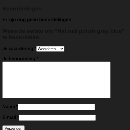
Beoordelingen
Er zijn nog geen beoordelingen.
Wees de eerste om “Nxt nail polish grey blue”
te beoordelen
Je waardering
*
Je beoordeling
*
Naam
*
E-mail
*