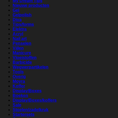
My Dream Tips
Nieuwe producten
Gel
Gelpolish
Diva
Tips/forms
Elektra
Acryl
Nail art
Penselen
Vijlen
Manicure
Vloeistoffen
Barbicide
Wegwerpartikelen
Tools
Overig
Moyra
Koffer
Display/Boxes
Boeken
Display/Boxes/koffers
Sale
Stoelen/zadelkruk
Startersets