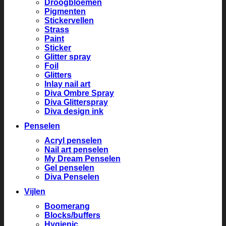
Droogbloemen
Pigmenten
Stickervellen
Strass
Paint
Sticker
Glitter spray
Foil
Glitters
Inlay nail art
Diva Ombre Spray
Diva Glitterspray
Diva design ink
Penselen
Acryl penselen
Nail art penselen
My Dream Penselen
Gel penselen
Diva Penselen
Vijlen
Boomerang
Blocks/buffers
Hygienic