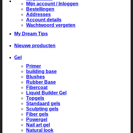
Mijn account / Inloggen
Bestellingen
Addresses
Account details
Wachtwoord vergeten
My Dream Tips
Nieuwe producten
Gel
Primer
building base
Blushes
Rubber Base
Fibercoat
Liquid Builder Gel
Topgels
Standaard gels
Sculpting gels
Fiber gels
Powergel
Nail art gel
Natural look