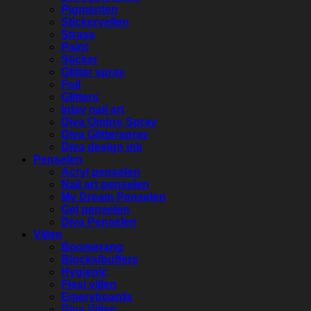
Pigmenten
Stickervellen
Strass
Paint
Sticker
Glitter spray
Foil
Glitters
Inlay nail art
Diva Ombre Spray
Diva Glitterspray
Diva design ink
Penselen
Acryl penselen
Nail art penselen
My Dream Penselen
Gel penselen
Diva Penselen
Vijlen
Boomerang
Blocks/buffers
Hygienic
Flexi vijlen
Emeryboards
Diva Vijlen