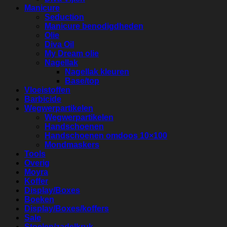
Manicure
Seduction
Manicure benodigdheden
Olie
Diva Oil
My Dream olie
Nagellak
Nagellak kleuren
Base/top
Vloeistoffen
Barbicide
Wegwerpartikelen
Wegwerpartikelen
Handschoenen
Handschoenen omdoos 10×100
Mondmaskers
Tools
Overig
Moyra
Koffer
Display/Boxes
Boeken
Display/Boxes/koffers
Sale
Stoelen/zadelkruk