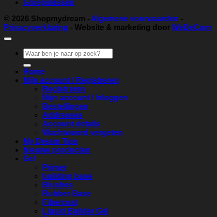
Groepslessen
© 2026
Shopmydream
-
Algemene voorwaarden
-
Privacyverklaring
- Website & marketing door
WeDeCom
Zoeken
naar:
Home
Mijn account / Registreren
Registreren
Mijn account / Inloggen
Bestellingen
Addresses
Account details
Wachtwoord vergeten
My Dream Tips
Nieuwe producten
Gel
Primer
building base
Blushes
Rubber Base
Fibercoat
Liquid Builder Gel