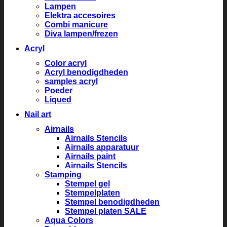
Lampen
Elektra accesoires
Combi manicure
Diva lampen/frezen
Acryl
Color acryl
Acryl benodigdheden
samples acryl
Poeder
Liqued
Nail art
Airnails
Airnails Stencils
Airnails apparatuur
Airnails paint
Airnails Stencils
Stamping
Stempel gel
Stempelplaten
Stempel benodigdheden
Stempel platen SALE
Aqua Colors