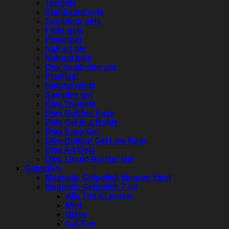
Topgels
Standaard gels
Sculpting gels
Fiber gels
Powergel
Nail art gel
Natural look
One coat/color gel
Plastigel
Natural white
Samples gel
Diva Topgels
Diva Rubber base
Diva Gel in a Bottle
Diva Easy Gel
Diva Builder Gel Low Heat
Diva Art Gels
Diva Liquid Builder Gel
Gelpolish
Magnetic Gelpolish kleuren 15ml
Magnetic Gelpolish 7 ml
Alle 7ml KLeuren
Mint
Glass
Cat Eye