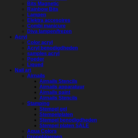
Bits Magnetic
Rainbow Bits
Lampen
Elektra accesoires
Combi manicure
Diva lampen/frezen
Acryl
Color acryl
Acryl benodigdheden
samples acryl
Poeder
Liqued
Nail art
Airnails
Airnails Stencils
Airnails apparatuur
Airnails paint
Airnails Stencils
Stamping
Stempel gel
Stempelplaten
Stempel benodigdheden
Stempel platen SALE
Aqua Colors
Droogbloemen