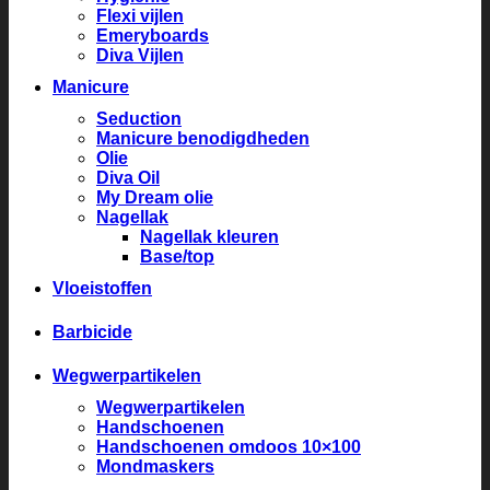
Flexi vijlen
Emeryboards
Diva Vijlen
Manicure
Seduction
Manicure benodigdheden
Olie
Diva Oil
My Dream olie
Nagellak
Nagellak kleuren
Base/top
Vloeistoffen
Barbicide
Wegwerpartikelen
Wegwerpartikelen
Handschoenen
Handschoenen omdoos 10×100
Mondmaskers