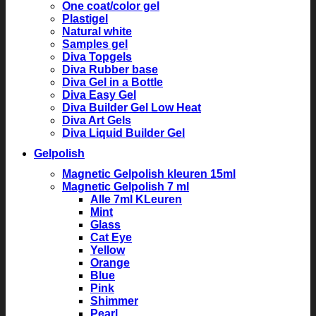
One coat/color gel
Plastigel
Natural white
Samples gel
Diva Topgels
Diva Rubber base
Diva Gel in a Bottle
Diva Easy Gel
Diva Builder Gel Low Heat
Diva Art Gels
Diva Liquid Builder Gel
Gelpolish
Magnetic Gelpolish kleuren 15ml
Magnetic Gelpolish 7 ml
Alle 7ml KLeuren
Mint
Glass
Cat Eye
Yellow
Orange
Blue
Pink
Shimmer
Pearl