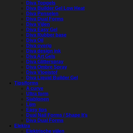
Diva Topgels
Diva Builder Gel Low Heat
Diva Penselen
Diva Dual Forms
Diva Vijlen
Diva Easy Gel
Diva Rubber base
Diva Oil
Diva overig
Diva design ink
Diva Art Gels
Diva Glitterspray
Diva Ombre Spray
Diva Vloeistof
Diva Liquid Builder Gel
Tips/forms
A curve
Ultra form
Sjablonen
Lijm
Easy tips
Dual Nail Forms / Shape It’s
Diva Dual Forms
Elektra
Elektrische vijlen