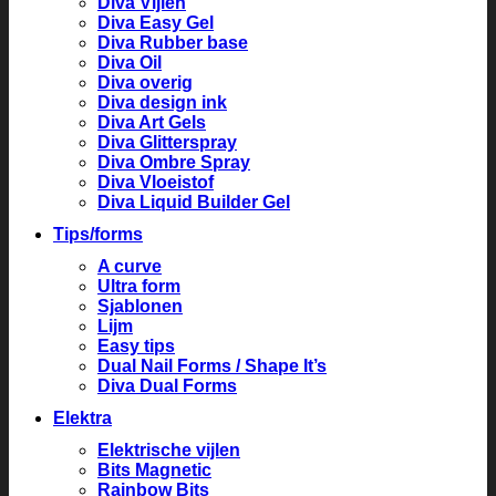
Diva Vijlen
Diva Easy Gel
Diva Rubber base
Diva Oil
Diva overig
Diva design ink
Diva Art Gels
Diva Glitterspray
Diva Ombre Spray
Diva Vloeistof
Diva Liquid Builder Gel
Tips/forms
A curve
Ultra form
Sjablonen
Lijm
Easy tips
Dual Nail Forms / Shape It’s
Diva Dual Forms
Elektra
Elektrische vijlen
Bits Magnetic
Rainbow Bits