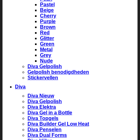
Pastel
Beige
Cherry
Purple
Brown
Red
Glitter
Green
Metal
Grey
Nude
Diva Gelpolish
Gelpolish benodigdheden
Stickervellen
Diva
Diva Nieuw
Diva Gelpolish
Diva Elektra
Diva Gel in a Bottle
Diva Topgels
Diva Builder Gel Low Heat
Diva Penselen
Diva Dual Forms