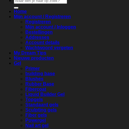
naar:
Home
Mijn account / Registreren
Registreren
Mijn account / Inloggen
Bestellingen
Addresses
Account details
Wachtwoord vergeten
My Dream Tips
Nieuwe producten
Gel
Primer
building base
Blushes
Rubber Base
Fibercoat
Liquid Builder Gel
Topgels
Standaard gels
Sculpting gels
Fiber gels
Powergel
Nail art gel