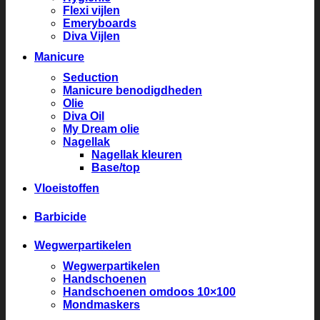
Flexi vijlen
Emeryboards
Diva Vijlen
Manicure
Seduction
Manicure benodigdheden
Olie
Diva Oil
My Dream olie
Nagellak
Nagellak kleuren
Base/top
Vloeistoffen
Barbicide
Wegwerpartikelen
Wegwerpartikelen
Handschoenen
Handschoenen omdoos 10×100
Mondmaskers