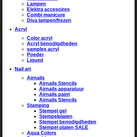
Lampen
Elektra accesoires
Combi manicure
Diva lampen/frezen
Acryl
Color acryl
Acryl benodigdheden
samples acryl
Poeder
Liqued
Nail art
Airnails
Airnails Stencils
Airnails apparatuur
Airnails paint
Airnails Stencils
Stamping
Stempel gel
Stempelplaten
Stempel benodigdheden
Stempel platen SALE
Aqua Colors