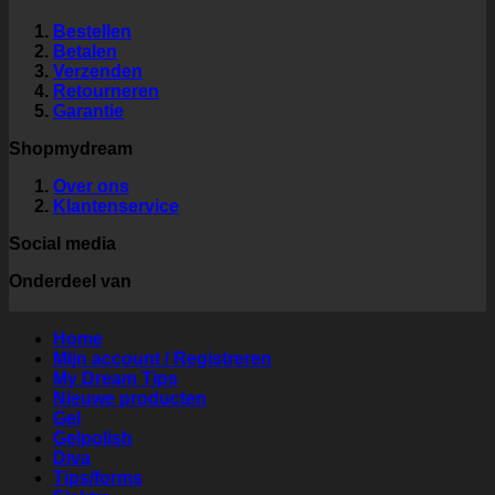
Bestellen
Betalen
Verzenden
Retourneren
Garantie
Shopmydream
Over ons
Klantenservice
Social media
Onderdeel van
Home
Mijn account / Registreren
My Dream Tips
Nieuwe producten
Gel
Gelpolish
Diva
Tips/forms