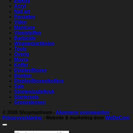
Elektra
Acryl
Nail art
Penselen
Vijlen
Manicure
Vloeistoffen
Barbicide
Wegwerpartikelen
Tools
Overig
Moyra
Koffer
Display/Boxes
Boeken
Display/Boxes/koffers
Sale
Stoelen/zadelkruk
Startersets
Groepslessen
© 2026
Shopmydream
-
Algemene voorwaarden
-
Privacyverklaring
- Website & marketing door
WeDeCom
Zoeken