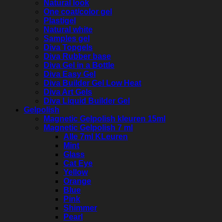
Natural look
One coat/color gel
Plastigel
Natural white
Samples gel
Diva Topgels
Diva Rubber base
Diva Gel in a Bottle
Diva Easy Gel
Diva Builder Gel Low Heat
Diva Art Gels
Diva Liquid Builder Gel
Gelpolish
Magnetic Gelpolish kleuren 15ml
Magnetic Gelpolish 7 ml
Alle 7ml KLeuren
Mint
Glass
Cat Eye
Yellow
Orange
Blue
Pink
Shimmer
Pearl