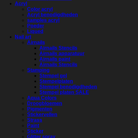
Acryl
Color acryl
Acryl benodigdheden
samples acryl
Poeder
Liqued
Nail art
Airnails
Airnails Stencils
Airnails apparatuur
Airnails paint
Airnails Stencils
Stamping
Stempel gel
Stempelplaten
Stempel benodigdheden
Stempel platen SALE
Aqua Colors
Droogbloemen
Pigmenten
Stickervellen
Strass
Paint
Sticker
Glitter spray