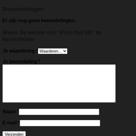
Beoordelingen
Er zijn nog geen beoordelingen.
Wees de eerste om “Pure foil 08” te
beoordelen
Je waardering
*
Je beoordeling
*
Naam
*
E-mail
*