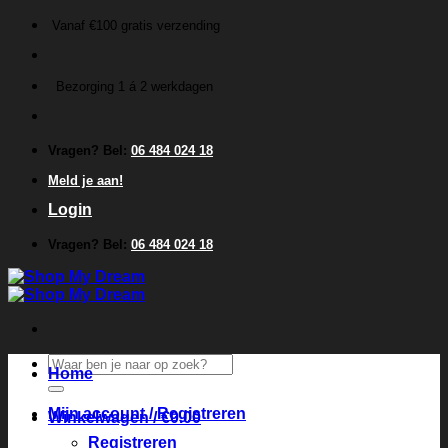
Ga
Vanaf €100 gratis verzending
naar
inhoud
Bezorging 1 á 2 werkdagen
Vragen? Bel:
06 484 024 18
Meld je aan!
Login
Vragen? Bel:
06 484 024 18
Zoeken
Home
naar:
Mijn account / Registreren
Winkelwagen /
€
0.00
Registreren