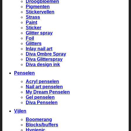
Droogbloemen
Pigmenten
Stickervellen
Strass
Paint
Sticker
Glitter spray
Foil
Glitters
Inlay nail art
Diva Ombre Spray
Diva Glitterspray
Diva design ink
Penselen
Acryl penselen
Nail art penselen
My Dream Penselen
Gel penselen
Diva Penselen
Vijlen
Boomerang
Blocks/buffers
Hygienic