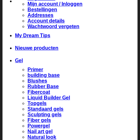
Mijn account / Inloggen
Bestellingen
Addresses
Account details
Wachtwoord vergeten
My Dream Tips
Nieuwe producten
Gel
Primer
building base
Blushes
Rubber Base
Fibercoat
Liquid Builder Gel
Topgels
Standaard gels
Sculpting gels
Fiber gels
Powergel
Nail art gel
Natural look