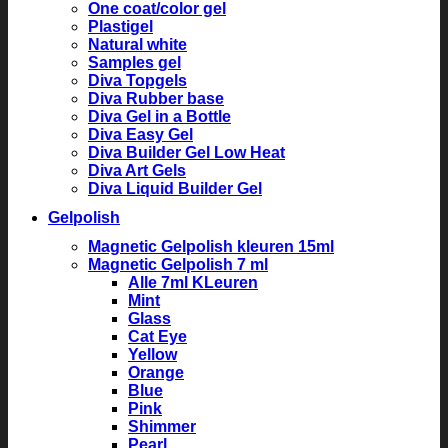
One coat/color gel
Plastigel
Natural white
Samples gel
Diva Topgels
Diva Rubber base
Diva Gel in a Bottle
Diva Easy Gel
Diva Builder Gel Low Heat
Diva Art Gels
Diva Liquid Builder Gel
Gelpolish
Magnetic Gelpolish kleuren 15ml
Magnetic Gelpolish 7 ml
Alle 7ml KLeuren
Mint
Glass
Cat Eye
Yellow
Orange
Blue
Pink
Shimmer
Pearl