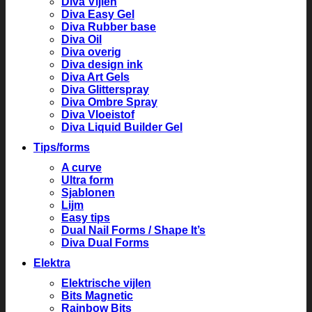
Diva Vijlen
Diva Easy Gel
Diva Rubber base
Diva Oil
Diva overig
Diva design ink
Diva Art Gels
Diva Glitterspray
Diva Ombre Spray
Diva Vloeistof
Diva Liquid Builder Gel
Tips/forms
A curve
Ultra form
Sjablonen
Lijm
Easy tips
Dual Nail Forms / Shape It’s
Diva Dual Forms
Elektra
Elektrische vijlen
Bits Magnetic
Rainbow Bits