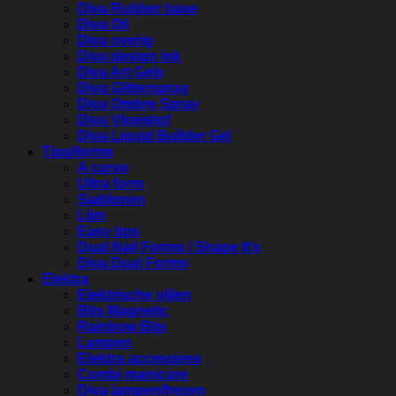
Diva Rubber base
Diva Oil
Diva overig
Diva design ink
Diva Art Gels
Diva Glitterspray
Diva Ombre Spray
Diva Vloeistof
Diva Liquid Builder Gel
Tips/forms
A curve
Ultra form
Sjablonen
Lijm
Easy tips
Dual Nail Forms / Shape It’s
Diva Dual Forms
Elektra
Elektrische vijlen
Bits Magnetic
Rainbow Bits
Lampen
Elektra accesoires
Combi manicure
Diva lampen/frezen