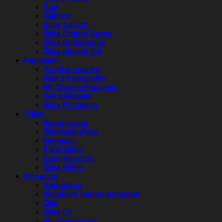
Foil
Glitters
Inlay nail art
Diva Ombre Spray
Diva Glitterspray
Diva design ink
Penselen
Acryl penselen
Nail art penselen
My Dream Penselen
Gel penselen
Diva Penselen
Vijlen
Boomerang
Blocks/buffers
Hygienic
Flexi vijlen
Emeryboards
Diva Vijlen
Manicure
Seduction
Manicure benodigdheden
Olie
Diva Oil
My Dream olie