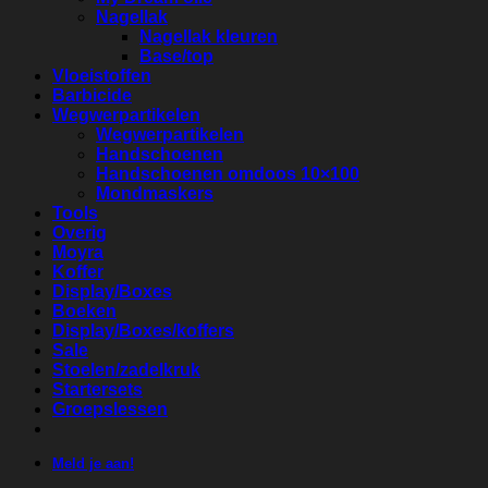
Nagellak
Nagellak kleuren
Base/top
Vloeistoffen
Barbicide
Wegwerpartikelen
Wegwerpartikelen
Handschoenen
Handschoenen omdoos 10×100
Mondmaskers
Tools
Overig
Moyra
Koffer
Display/Boxes
Boeken
Display/Boxes/koffers
Sale
Stoelen/zadelkruk
Startersets
Groepslessen
Meld je aan!