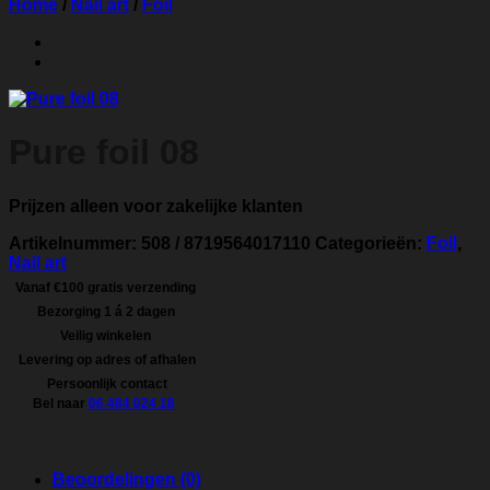
Home
/
Nail art
/
Foil
Pure foil 08
Prijzen alleen voor zakelijke klanten
Artikelnummer:
508 / 8719564017110
Categorieën:
Foil
,
Nail art
Vanaf €100 gratis verzending
Bezorging 1 á 2 dagen
Veilig winkelen
Levering op adres of afhalen
Persoonlijk contact
Bel naar
06 484 024 18
Beoordelingen (0)