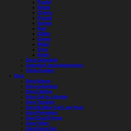
Pastel
Beige
Cherry
Purple
Brown
Red
Glitter
Green
Metal
Grey
Nude
Diva Gelpolish
Gelpolish benodigdheden
Stickervellen
Diva
Diva Nieuw
Diva Gelpolish
Diva Elektra
Diva Gel in a Bottle
Diva Topgels
Diva Builder Gel Low Heat
Diva Penselen
Diva Dual Forms
Diva Vijlen
Diva Easy Gel