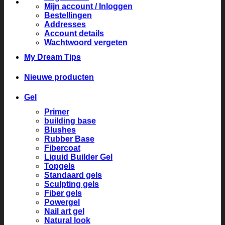
Mijn account / Inloggen
Bestellingen
Addresses
Account details
Wachtwoord vergeten
My Dream Tips
Nieuwe producten
Gel
Primer
building base
Blushes
Rubber Base
Fibercoat
Liquid Builder Gel
Topgels
Standaard gels
Sculpting gels
Fiber gels
Powergel
Nail art gel
Natural look