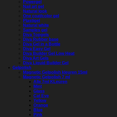
Powergel
Nail art gel
Natural look
One coat/color gel
Plastigel
Natural white
Samples gel
Diva Topgels
Diva Rubber base
Diva Gel in a Bottle
Diva Easy Gel
Diva Builder Gel Low Heat
Diva Art Gels
Diva Liquid Builder Gel
Gelpolish
Magnetic Gelpolish kleuren 15ml
Magnetic Gelpolish 7 ml
Alle 7ml KLeuren
Mint
Glass
Cat Eye
Yellow
Orange
Blue
Pink