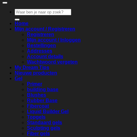
Zoeken
naar:
Home
Mijn account / Registreren
Registreren
Mijn account / Inloggen
Bestellingen
Addresses
Account details
Wachtwoord vergeten
My Dream Tips
Nieuwe producten
Gel
Primer
building base
Blushes
Rubber Base
Fibercoat
Liquid Builder Gel
Topgels
Standaard gels
Sculpting gels
Fiber gels