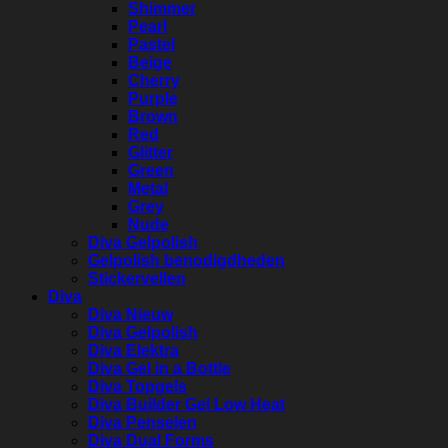
Shimmer
Pearl
Pastel
Beige
Cherry
Purple
Brown
Red
Glitter
Green
Metal
Grey
Nude
Diva Gelpolish
Gelpolish benodigdheden
Stickervellen
Diva
Diva Nieuw
Diva Gelpolish
Diva Elektra
Diva Gel in a Bottle
Diva Topgels
Diva Builder Gel Low Heat
Diva Penselen
Diva Dual Forms