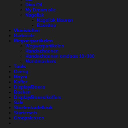
Diva Oil
My Dream olie
Nagellak
Nagellak kleuren
Base/top
Vloeistoffen
Barbicide
Wegwerpartikelen
Wegwerpartikelen
Handschoenen
Handschoenen omdoos 10×100
Mondmaskers
Tools
Overig
Moyra
Koffer
Display/Boxes
Boeken
Display/Boxes/koffers
Sale
Stoelen/zadelkruk
Startersets
Groepslessen