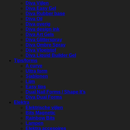
Diva Vijlen
Diva Easy Gel
Diva Rubber base
Diva Oil
Diva overig
Diva design ink
Diva Art Gels
Diva Glitterspray
Diva Ombre Spray
Diva Vloeistof
Diva Liquid Builder Gel
Tips/forms
A curve
Ultra form
Sjablonen
Lijm
Easy tips
Dual Nail Forms / Shape It’s
Diva Dual Forms
Elektra
Elektrische vijlen
Bits Magnetic
Rainbow Bits
Lampen
Elektra accesoires