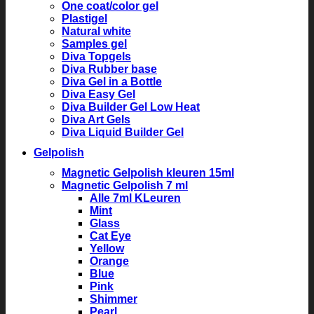
One coat/color gel
Plastigel
Natural white
Samples gel
Diva Topgels
Diva Rubber base
Diva Gel in a Bottle
Diva Easy Gel
Diva Builder Gel Low Heat
Diva Art Gels
Diva Liquid Builder Gel
Gelpolish
Magnetic Gelpolish kleuren 15ml
Magnetic Gelpolish 7 ml
Alle 7ml KLeuren
Mint
Glass
Cat Eye
Yellow
Orange
Blue
Pink
Shimmer
Pearl