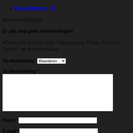
Beoordelingen (0)
Beoordelingen
Er zijn nog geen beoordelingen.
Wees de eerste om “Stamping Plate French
Twist” te beoordelen
Je waardering
*
Je beoordeling
*
Naam
*
E-mail
*