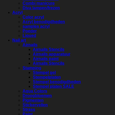
Combi manicure
Diva lampen/frezen
Acryl
Color acryl
Acryl benodigdheden
samples acryl
Poeder
Liqued
Nail art
Airnails
Airnails Stencils
Airnails apparatuur
Airnails paint
Airnails Stencils
Stamping
Stempel gel
Stempelplaten
Stempel benodigdheden
Stempel platen SALE
Aqua Colors
Droogbloemen
Pigmenten
Stickervellen
Strass
Paint