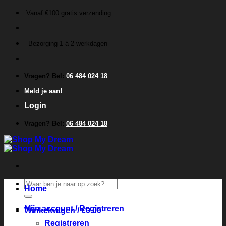
Ga
Vanaf €100 gratis verzending
naar
inhoud
Bezorging 1 á 2 werkdagen
Vragen? Bel:
06 484 024 18
Meld je aan!
Login
Vragen? Bel:
06 484 024 18
Zoeken
Home
naar:
Mijn account / Registreren
Winkelwagen /
€
0.00
Registreren