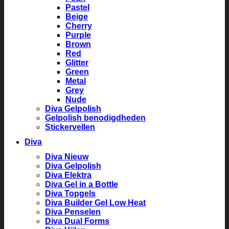
Pastel
Beige
Cherry
Purple
Brown
Red
Glitter
Green
Metal
Grey
Nude
Diva Gelpolish
Gelpolish benodigdheden
Stickervellen
Diva
Diva Nieuw
Diva Gelpolish
Diva Elektra
Diva Gel in a Bottle
Diva Topgels
Diva Builder Gel Low Heat
Diva Penselen
Diva Dual Forms