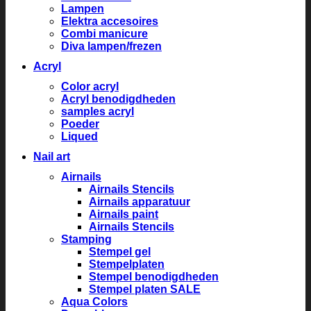
Lampen
Elektra accesoires
Combi manicure
Diva lampen/frezen
Acryl
Color acryl
Acryl benodigdheden
samples acryl
Poeder
Liqued
Nail art
Airnails
Airnails Stencils
Airnails apparatuur
Airnails paint
Airnails Stencils
Stamping
Stempel gel
Stempelplaten
Stempel benodigdheden
Stempel platen SALE
Aqua Colors