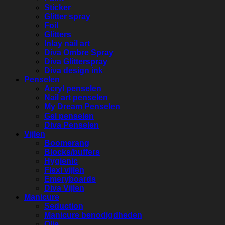
Sticker
Glitter spray
Foil
Glitters
Inlay nail art
Diva Ombre Spray
Diva Glitterspray
Diva design ink
Penselen
Acryl penselen
Nail art penselen
My Dream Penselen
Gel penselen
Diva Penselen
Vijlen
Boomerang
Blocks/buffers
Hygienic
Flexi vijlen
Emeryboards
Diva Vijlen
Manicure
Seduction
Manicure benodigdheden
Olie