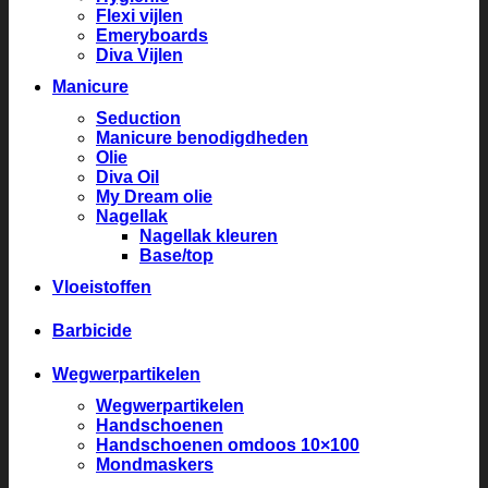
Flexi vijlen
Emeryboards
Diva Vijlen
Manicure
Seduction
Manicure benodigdheden
Olie
Diva Oil
My Dream olie
Nagellak
Nagellak kleuren
Base/top
Vloeistoffen
Barbicide
Wegwerpartikelen
Wegwerpartikelen
Handschoenen
Handschoenen omdoos 10×100
Mondmaskers