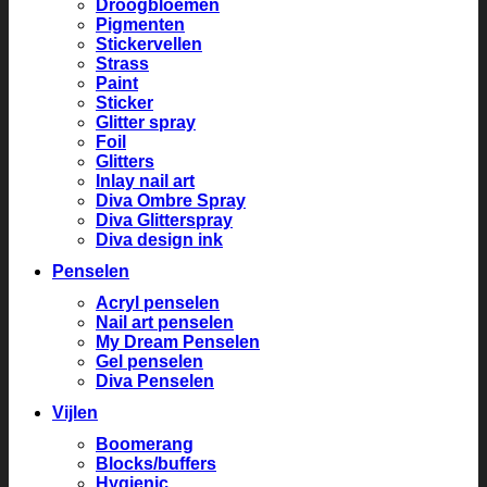
Droogbloemen
Pigmenten
Stickervellen
Strass
Paint
Sticker
Glitter spray
Foil
Glitters
Inlay nail art
Diva Ombre Spray
Diva Glitterspray
Diva design ink
Penselen
Acryl penselen
Nail art penselen
My Dream Penselen
Gel penselen
Diva Penselen
Vijlen
Boomerang
Blocks/buffers
Hygienic