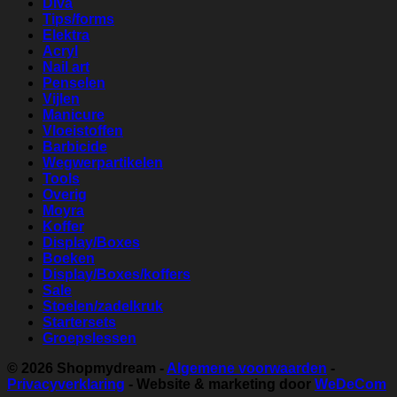
Diva
Tips/forms
Elektra
Acryl
Nail art
Penselen
Vijlen
Manicure
Vloeistoffen
Barbicide
Wegwerpartikelen
Tools
Overig
Moyra
Koffer
Display/Boxes
Boeken
Display/Boxes/koffers
Sale
Stoelen/zadelkruk
Startersets
Groepslessen
© 2026
Shopmydream
-
Algemene voorwaarden
-
Privacyverklaring
- Website & marketing door
WeDeCom