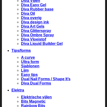
Diva Vijlen
Diva Easy Gel
Diva Rubber base
Diva Oil
Diva overig
Diva design ink
Diva Art Gels
Diva Glitterspray
Diva Ombre Spray
Diva Vloeistof
Diva Liquid Builder Gel
Tips/forms
A curve
Ultra form
Sjablonen
Lijm
Easy tips
Dual Nail Forms / Shape It’s
Diva Dual Forms
Elektra
Elektrische vijlen
Bits Magnetic
Rainbow Bits