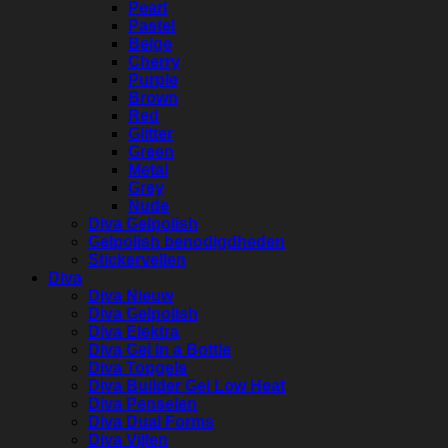
Pearl
Pastel
Beige
Cherry
Purple
Brown
Red
Glitter
Green
Metal
Grey
Nude
Diva Gelpolish
Gelpolish benodigdheden
Stickervellen
Diva
Diva Nieuw
Diva Gelpolish
Diva Elektra
Diva Gel in a Bottle
Diva Topgels
Diva Builder Gel Low Heat
Diva Penselen
Diva Dual Forms
Diva Vijlen