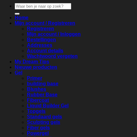
Zoeken
naar:
Home
Mijn account / Registreren
Registreren
Mijn account / Inloggen
Bestellingen
Addresses
Account details
Wachtwoord vergeten
My Dream Tips
Nieuwe producten
Gel
Primer
building base
Blushes
Rubber Base
Fibercoat
Liquid Builder Gel
Topgels
Standaard gels
Sculpting gels
Fiber gels
Powergel