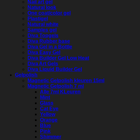
Nail art gel
Natural look
One coat/color gel
Plastigel
Natural white
Samples gel
Diva Topgels
Diva Rubber base
Diva Gel in a Bottle
Diva Easy Gel
Diva Builder Gel Low Heat
Diva Art Gels
Diva Liquid Builder Gel
Gelpolish
Magnetic Gelpolish kleuren 15ml
Magnetic Gelpolish 7 ml
Alle 7ml KLeuren
Mint
Glass
Cat Eye
Yellow
Orange
Blue
Pink
Shimmer