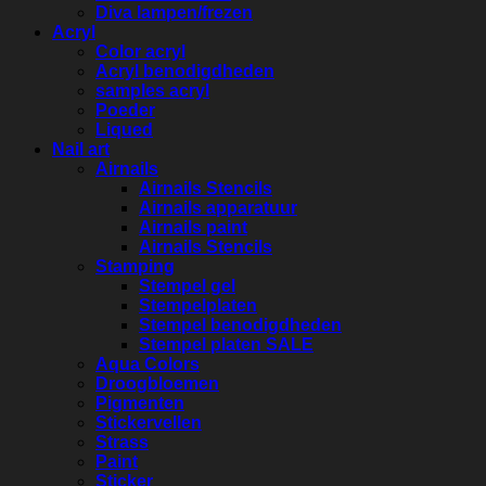
Diva lampen/frezen
Acryl
Color acryl
Acryl benodigdheden
samples acryl
Poeder
Liqued
Nail art
Airnails
Airnails Stencils
Airnails apparatuur
Airnails paint
Airnails Stencils
Stamping
Stempel gel
Stempelplaten
Stempel benodigdheden
Stempel platen SALE
Aqua Colors
Droogbloemen
Pigmenten
Stickervellen
Strass
Paint
Sticker