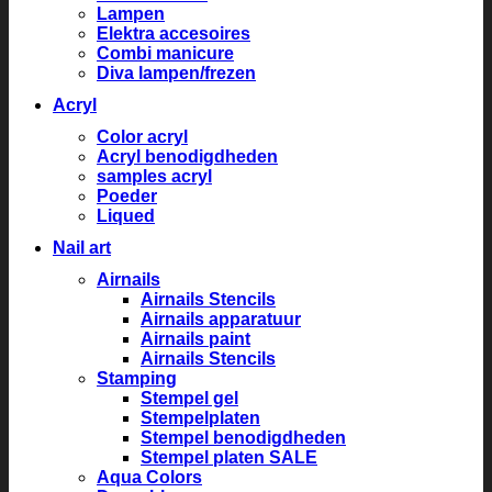
Lampen
Elektra accesoires
Combi manicure
Diva lampen/frezen
Acryl
Color acryl
Acryl benodigdheden
samples acryl
Poeder
Liqued
Nail art
Airnails
Airnails Stencils
Airnails apparatuur
Airnails paint
Airnails Stencils
Stamping
Stempel gel
Stempelplaten
Stempel benodigdheden
Stempel platen SALE
Aqua Colors