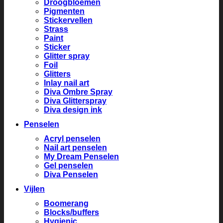
Droogbloemen
Pigmenten
Stickervellen
Strass
Paint
Sticker
Glitter spray
Foil
Glitters
Inlay nail art
Diva Ombre Spray
Diva Glitterspray
Diva design ink
Penselen
Acryl penselen
Nail art penselen
My Dream Penselen
Gel penselen
Diva Penselen
Vijlen
Boomerang
Blocks/buffers
Hygienic