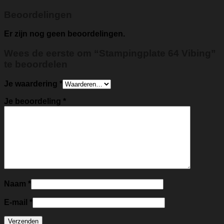
Beoordelingen
Er zijn nog geen beoordelingen.
Wees de eerste om “Stampingplate 64 Vibing”
te beoordelen
Je waardering
*
Je beoordeling
*
Naam
*
E-mail
*