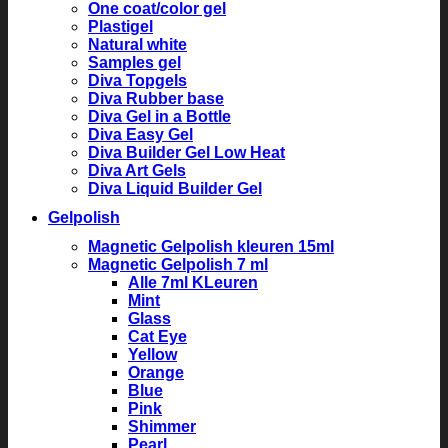
One coat/color gel
Plastigel
Natural white
Samples gel
Diva Topgels
Diva Rubber base
Diva Gel in a Bottle
Diva Easy Gel
Diva Builder Gel Low Heat
Diva Art Gels
Diva Liquid Builder Gel
Gelpolish
Magnetic Gelpolish kleuren 15ml
Magnetic Gelpolish 7 ml
Alle 7ml KLeuren
Mint
Glass
Cat Eye
Yellow
Orange
Blue
Pink
Shimmer
Pearl