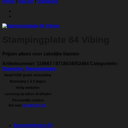
Home
/
Nail art
/
Stamping
Stampingplate 64 Vibing
Prijzen alleen voor zakelijke klanten
Artikelnummer:
118667 / 8718634052464
Categorieën:
Stamping
,
Stempelplaten
Vanaf €100 gratis verzending
Bezorging 1 á 2 dagen
Veilig winkelen
Levering op adres of afhalen
Persoonlijk contact
Bel naar
06 484 024 18
Beoordelingen (0)