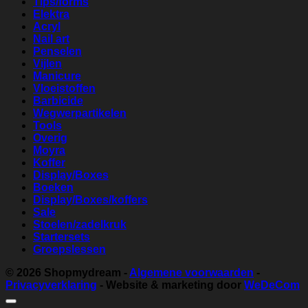
Tips/forms
Elektra
Acryl
Nail art
Penselen
Vijlen
Manicure
Vloeistoffen
Barbicide
Wegwerpartikelen
Tools
Overig
Moyra
Koffer
Display/Boxes
Boeken
Display/Boxes/koffers
Sale
Stoelen/zadelkruk
Startersets
Groepslessen
© 2026
Shopmydream
-
Algemene voorwaarden
-
Privacyverklaring
- Website & marketing door
WeDeCom