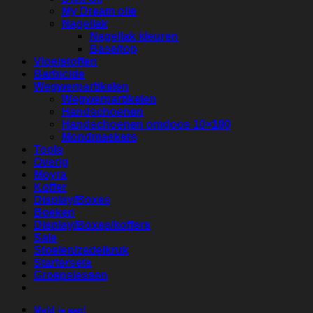
My Dream olie
Nagellak
Nagellak kleuren
Base/top
Vloeistoffen
Barbicide
Wegwerpartikelen
Wegwerpartikelen
Handschoenen
Handschoenen omdoos 10×100
Mondmaskers
Tools
Overig
Moyra
Koffer
Display/Boxes
Boeken
Display/Boxes/koffers
Sale
Stoelen/zadelkruk
Startersets
Groepslessen
Meld je aan!