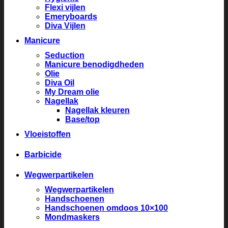
Flexi vijlen
Emeryboards
Diva Vijlen
Manicure
Seduction
Manicure benodigdheden
Olie
Diva Oil
My Dream olie
Nagellak
Nagellak kleuren
Base/top
Vloeistoffen
Barbicide
Wegwerpartikelen
Wegwerpartikelen
Handschoenen
Handschoenen omdoos 10×100
Mondmaskers