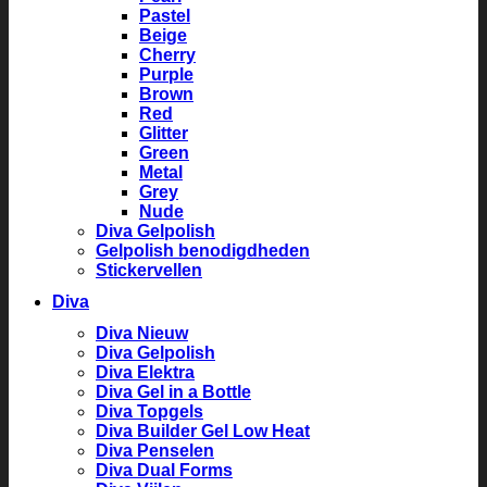
Pastel
Beige
Cherry
Purple
Brown
Red
Glitter
Green
Metal
Grey
Nude
Diva Gelpolish
Gelpolish benodigdheden
Stickervellen
Diva
Diva Nieuw
Diva Gelpolish
Diva Elektra
Diva Gel in a Bottle
Diva Topgels
Diva Builder Gel Low Heat
Diva Penselen
Diva Dual Forms