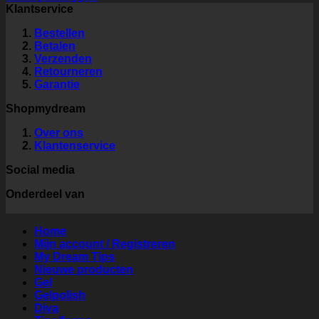
Klantservice
Bestellen
Betalen
Verzenden
Retourneren
Garantie
Shopmydream
Over ons
Klantenservice
Social media
Onderdeel van
Home
Mijn account / Registreren
My Dream Tips
Nieuwe producten
Gel
Gelpolish
Diva