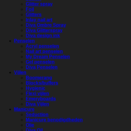
Glitter spray
Foil
Glitters
Inlay nail art
Diva Ombre Spray
Diva Glitterspray
Diva design ink
Penselen
Acryl penselen
Nail art penselen
My Dream Penselen
Gel penselen
Diva Penselen
Vijlen
Boomerang
Blocks/buffers
Hygienic
Flexi vijlen
Emeryboards
Diva Vijlen
Manicure
Seduction
Manicure benodigdheden
Olie
Diva Oil