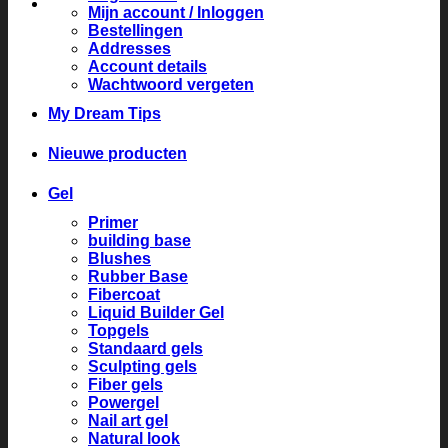
Mijn account / Inloggen
Bestellingen
Addresses
Account details
Wachtwoord vergeten
My Dream Tips
Nieuwe producten
Gel
Primer
building base
Blushes
Rubber Base
Fibercoat
Liquid Builder Gel
Topgels
Standaard gels
Sculpting gels
Fiber gels
Powergel
Nail art gel
Natural look