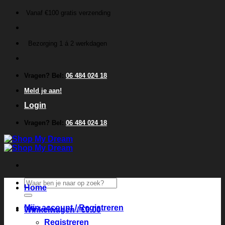
Ga
Vanaf €100 gratis verzending
naar
inhoud
Bezorging 1 á 2 werkdagen
Vragen? Bel:
06 484 024 18
Meld je aan!
Login
Vragen? Bel:
06 484 024 18
Zoeken
Home
naar:
Mijn account / Registreren
Winkelwagen /
€
0.00
Registreren