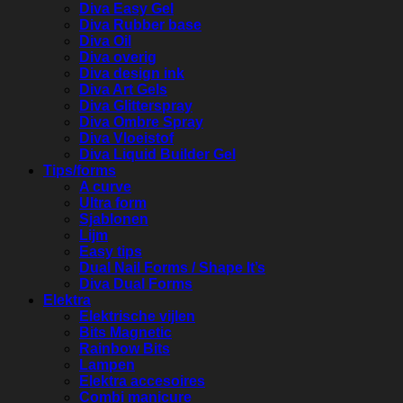
Diva Easy Gel
Diva Rubber base
Diva Oil
Diva overig
Diva design ink
Diva Art Gels
Diva Glitterspray
Diva Ombre Spray
Diva Vloeistof
Diva Liquid Builder Gel
Tips/forms
A curve
Ultra form
Sjablonen
Lijm
Easy tips
Dual Nail Forms / Shape It’s
Diva Dual Forms
Elektra
Elektrische vijlen
Bits Magnetic
Rainbow Bits
Lampen
Elektra accesoires
Combi manicure