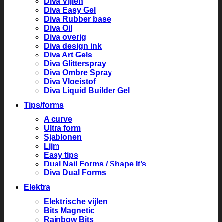
Diva Vijlen
Diva Easy Gel
Diva Rubber base
Diva Oil
Diva overig
Diva design ink
Diva Art Gels
Diva Glitterspray
Diva Ombre Spray
Diva Vloeistof
Diva Liquid Builder Gel
Tips/forms
A curve
Ultra form
Sjablonen
Lijm
Easy tips
Dual Nail Forms / Shape It’s
Diva Dual Forms
Elektra
Elektrische vijlen
Bits Magnetic
Rainbow Bits