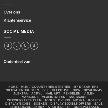
Over ons
Klantenservice
SOCIAL MEDIA
Onderdeel van
HOME
MIJN ACCOUNT / REGISTREREN
MY DREAM TIPS
NIEUWE PRODUCTEN
GEL
GELPOLISH
DIVA
TIPS/FORMS
ELEKTRA
ACRYL
NAIL ART
PENSELEN
VIJLEN
MANICURE
VLOEISTOFFEN
BARBICIDE
WEGWERPARTIKELEN
TOOLS
OVERIG
MOYRA
KOFFER
DISPLAY/BOXES
BOEKEN
DISPLAY/BOXES/KOFFERS
SALE
STOELEN/ZADELKRUK
STARTERSETS
GROEPSLESSEN