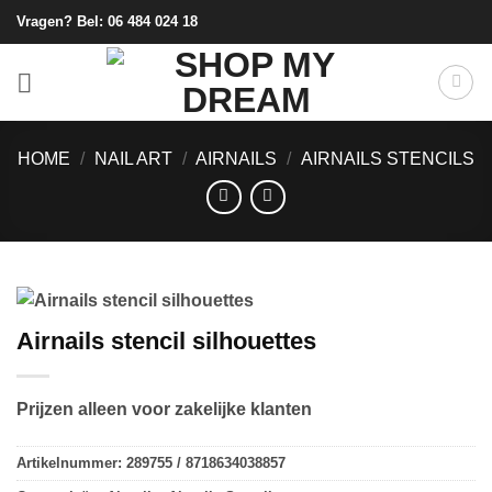
Ga
Vragen? Bel:
06 484 024 18
naar
inhoud
HOME
/
NAIL ART
/
AIRNAILS
/
AIRNAILS STENCILS
Airnails stencil silhouettes
Prijzen alleen voor zakelijke klanten
Artikelnummer:
289755 / 8718634038857