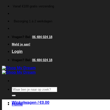
Ga
Vanaf €100 gratis verzending
naar
inhoud
Bezorging 1 á 2 werkdagen
Vragen? Bel:
06 484 024 18
Meld je aan!
Login
Vragen? Bel:
06 484 024 18
Zoeken
naar:
Winkelwagen /
€
0.00
Home