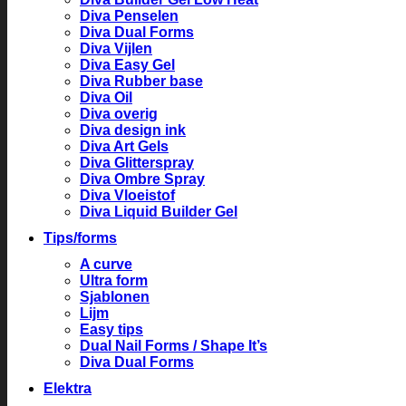
Diva Penselen
Diva Dual Forms
Diva Vijlen
Diva Easy Gel
Diva Rubber base
Diva Oil
Diva overig
Diva design ink
Diva Art Gels
Diva Glitterspray
Diva Ombre Spray
Diva Vloeistof
Diva Liquid Builder Gel
Tips/forms
A curve
Ultra form
Sjablonen
Lijm
Easy tips
Dual Nail Forms / Shape It’s
Diva Dual Forms
Elektra