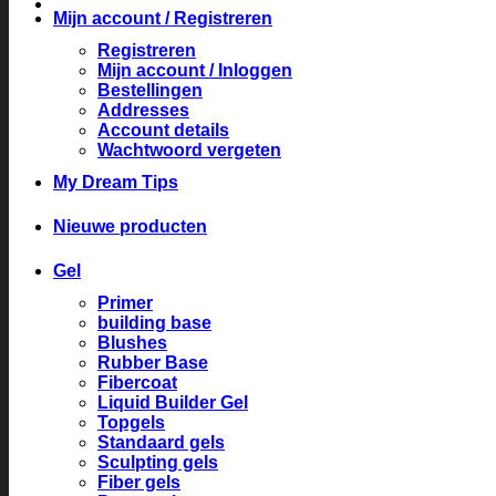
Mijn account / Registreren
Registreren
Mijn account / Inloggen
Bestellingen
Addresses
Account details
Wachtwoord vergeten
My Dream Tips
Nieuwe producten
Gel
Primer
building base
Blushes
Rubber Base
Fibercoat
Liquid Builder Gel
Topgels
Standaard gels
Sculpting gels
Fiber gels