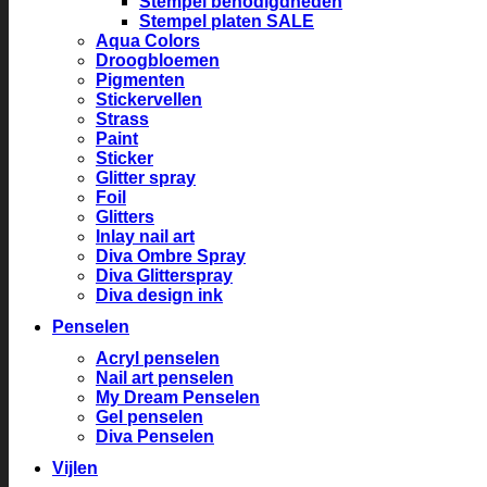
Stempel benodigdheden
Stempel platen SALE
Aqua Colors
Droogbloemen
Pigmenten
Stickervellen
Strass
Paint
Sticker
Glitter spray
Foil
Glitters
Inlay nail art
Diva Ombre Spray
Diva Glitterspray
Diva design ink
Penselen
Acryl penselen
Nail art penselen
My Dream Penselen
Gel penselen
Diva Penselen
Vijlen