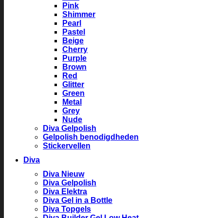
Pink
Shimmer
Pearl
Pastel
Beige
Cherry
Purple
Brown
Red
Glitter
Green
Metal
Grey
Nude
Diva Gelpolish
Gelpolish benodigdheden
Stickervellen
Diva
Diva Nieuw
Diva Gelpolish
Diva Elektra
Diva Gel in a Bottle
Diva Topgels
Diva Builder Gel Low Heat