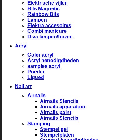
Elektrische vijlen
Bits Magnetic
Rainbow Bits
Lampen
Elektra accesoires
Combi manicure
Diva lampen/frezen
Acryl
Color acryl
Acryl benodigdheden
samples acryl
Poeder
Liqued
Nail art
Airnails
Airnails Stencils
Airnails apparatuur
Airnails paint
Airnails Stencils
Stamping
Stempel gel
Stempelplaten