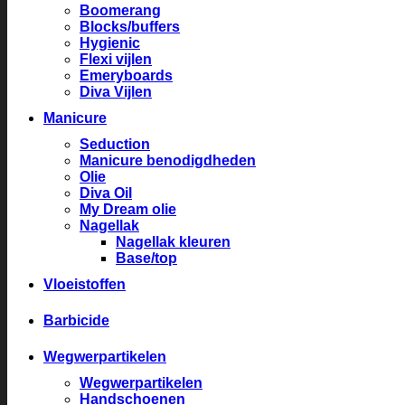
Boomerang
Blocks/buffers
Hygienic
Flexi vijlen
Emeryboards
Diva Vijlen
Manicure
Seduction
Manicure benodigdheden
Olie
Diva Oil
My Dream olie
Nagellak
Nagellak kleuren
Base/top
Vloeistoffen
Barbicide
Wegwerpartikelen
Wegwerpartikelen
Handschoenen