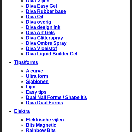
Diva Vijlen
Diva Easy Gel
Diva Rubber base
Diva Oil
Diva overig
Diva design ink
Diva Art Gels
Diva Glitterspray
Diva Ombre Spray
Diva Vloeistof
Diva Liquid Builder Gel
Tips/forms
A curve
Ultra form
Sjablonen
Lijm
Easy tips
Dual Nail Forms / Shape It’s
Diva Dual Forms
Elektra
Elektrische vijlen
Bits Magnetic
Rainbow Bits