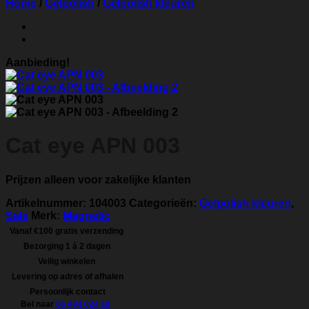
Home
/
Gelpolish
/
Gelpolish kleuren
Aanbieding!
Cat eye APN 003
Prijzen alleen voor zakelijke klanten
Artikelnummer:
104003
Categorieën:
Gelpolish kleuren
,
Sale
Merk:
Magnetic
Vanaf €100 gratis verzending
Bezorging 1 á 2 dagen
Veilig winkelen
Levering op adres of afhalen
Persoonlijk contact
Bel naar
06 484 024 18