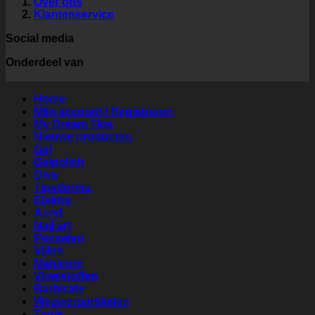
Over ons
Klantenservice
Social media
Onderdeel van
Home
Mijn account / Registreren
My Dream Tips
Nieuwe producten
Gel
Gelpolish
Diva
Tips/forms
Elektra
Acryl
Nail art
Penselen
Vijlen
Manicure
Vloeistoffen
Barbicide
Wegwerpartikelen
Tools