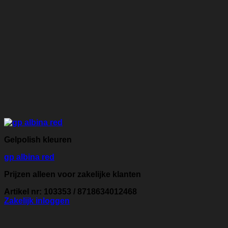
Gelpolish kleuren
gp albina red
Prijzen alleen voor zakelijke klanten
Artikel nr: 103353 / 8718634012468
Zakelijk inloggen