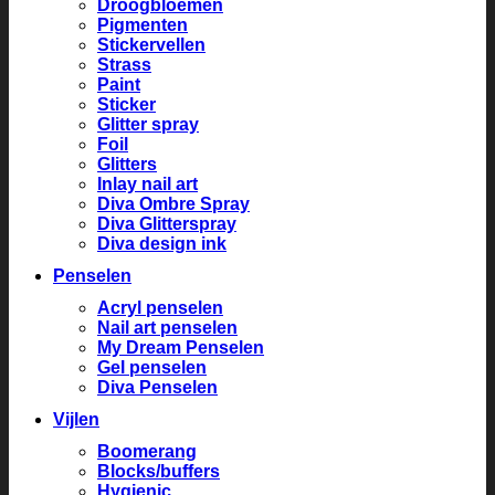
Droogbloemen
Pigmenten
Stickervellen
Strass
Paint
Sticker
Glitter spray
Foil
Glitters
Inlay nail art
Diva Ombre Spray
Diva Glitterspray
Diva design ink
Penselen
Acryl penselen
Nail art penselen
My Dream Penselen
Gel penselen
Diva Penselen
Vijlen
Boomerang
Blocks/buffers
Hygienic