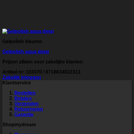
Gelpolish kleuren
Gelpolish aqua deep
Prijzen alleen voor zakelijke klanten
Artikel nr: 103370 / 8718634022313
Zakelijk inloggen
Klantservice
Bestellen
Betalen
Verzenden
Retourneren
Garantie
Shopmydream