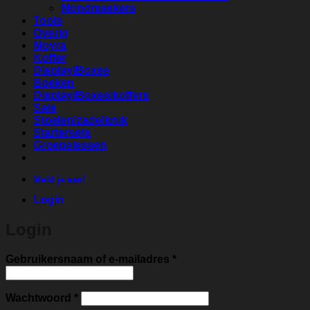
Mondmaskers
Tools
Overig
Moyra
Koffer
Display/Boxes
Boeken
Display/Boxes/koffers
Sale
Stoelen/zadelkruk
Startersets
Groepslessen
Meld je aan!
Login
Login
Vereist
Gebruikersnaam of e-mailadres
*
Vereist
Wachtwoord
*