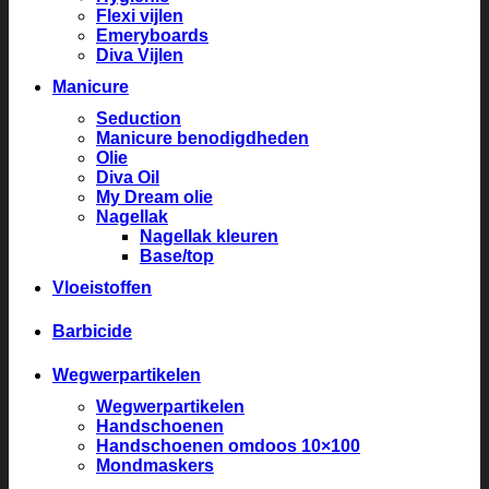
Flexi vijlen
Emeryboards
Diva Vijlen
Manicure
Seduction
Manicure benodigdheden
Olie
Diva Oil
My Dream olie
Nagellak
Nagellak kleuren
Base/top
Vloeistoffen
Barbicide
Wegwerpartikelen
Wegwerpartikelen
Handschoenen
Handschoenen omdoos 10×100
Mondmaskers