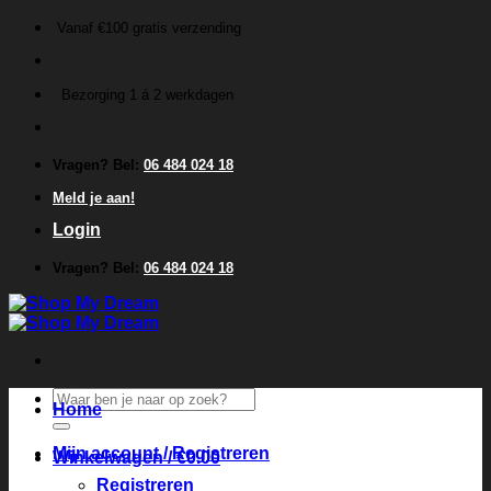
Ga
Vanaf €100 gratis verzending
naar
inhoud
Bezorging 1 á 2 werkdagen
Vragen? Bel:
06 484 024 18
Meld je aan!
Login
Vragen? Bel:
06 484 024 18
Zoeken
Home
naar:
Mijn account / Registreren
Winkelwagen /
€
0.00
Registreren