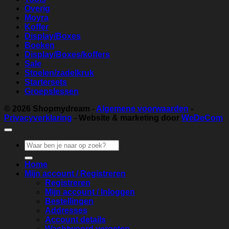
Overig
Moyra
Koffer
Display/Boxes
Boeken
Display/Boxes/koffers
Sale
Stoelen/zadelkruk
Startersets
Groepslessen
© 2026
Shopmydream
-
Algemene voorwaarden
-
Privacyverklaring
- Website & marketing door
WeDeCom
Zoeken
naar:
Home
Mijn account / Registreren
Registreren
Mijn account / Inloggen
Bestellingen
Addresses
Account details
Wachtwoord vergeten