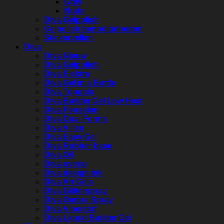
Grey
Nude
Diva Gelpolish
Gelpolish benodigdheden
Stickervellen
Diva
Diva Nieuw
Diva Gelpolish
Diva Elektra
Diva Gel in a Bottle
Diva Topgels
Diva Builder Gel Low Heat
Diva Penselen
Diva Dual Forms
Diva Vijlen
Diva Easy Gel
Diva Rubber base
Diva Oil
Diva overig
Diva design ink
Diva Art Gels
Diva Glitterspray
Diva Ombre Spray
Diva Vloeistof
Diva Liquid Builder Gel