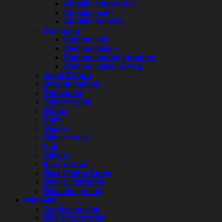
Airnails apparatuur
Airnails paint
Airnails Stencils
Stamping
Stempel gel
Stempelplaten
Stempel benodigdheden
Stempel platen SALE
Aqua Colors
Droogbloemen
Pigmenten
Stickervellen
Strass
Paint
Sticker
Glitter spray
Foil
Glitters
Inlay nail art
Diva Ombre Spray
Diva Glitterspray
Diva design ink
Penselen
Acryl penselen
Nail art penselen