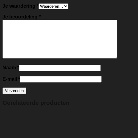
Je waardering
*
Je beoordeling
*
Naam
*
E-mail
*
Gerelateerde producten