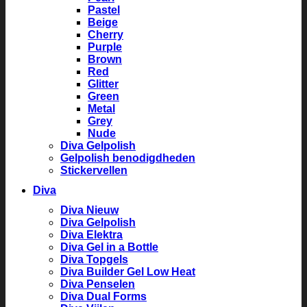
Pastel
Beige
Cherry
Purple
Brown
Red
Glitter
Green
Metal
Grey
Nude
Diva Gelpolish
Gelpolish benodigdheden
Stickervellen
Diva
Diva Nieuw
Diva Gelpolish
Diva Elektra
Diva Gel in a Bottle
Diva Topgels
Diva Builder Gel Low Heat
Diva Penselen
Diva Dual Forms