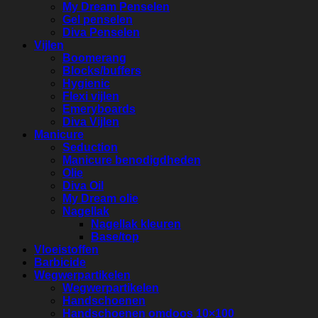
My Dream Penselen
Gel penselen
Diva Penselen
Vijlen
Boomerang
Blocks/buffers
Hygienic
Flexi vijlen
Emeryboards
Diva Vijlen
Manicure
Seduction
Manicure benodigdheden
Olie
Diva Oil
My Dream olie
Nagellak
Nagellak kleuren
Base/top
Vloeistoffen
Barbicide
Wegwerpartikelen
Wegwerpartikelen
Handschoenen
Handschoenen omdoos 10×100