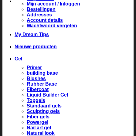
Mijn account / Inloggen
Bestellingen
Addresses
Account details
Wachtwoord vergeten
My Dream Tips
Nieuwe producten
Gel
Primer
building base
Blushes
Rubber Base
Fibercoat
Liquid Builder Gel
Topgels
Standaard gels
Sculpting gels
Fiber gels
Powergel
Nail art gel
Natural look