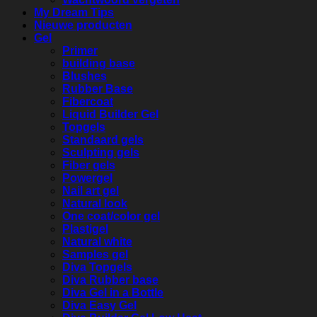
My Dream Tips
Nieuwe producten
Gel
Primer
building base
Blushes
Rubber Base
Fibercoat
Liquid Builder Gel
Topgels
Standaard gels
Sculpting gels
Fiber gels
Powergel
Nail art gel
Natural look
One coat/color gel
Plastigel
Natural white
Samples gel
Diva Topgels
Diva Rubber base
Diva Gel in a Bottle
Diva Easy Gel