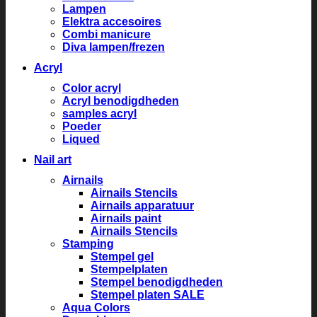
Lampen
Elektra accesoires
Combi manicure
Diva lampen/frezen
Acryl
Color acryl
Acryl benodigdheden
samples acryl
Poeder
Liqued
Nail art
Airnails
Airnails Stencils
Airnails apparatuur
Airnails paint
Airnails Stencils
Stamping
Stempel gel
Stempelplaten
Stempel benodigdheden
Stempel platen SALE
Aqua Colors