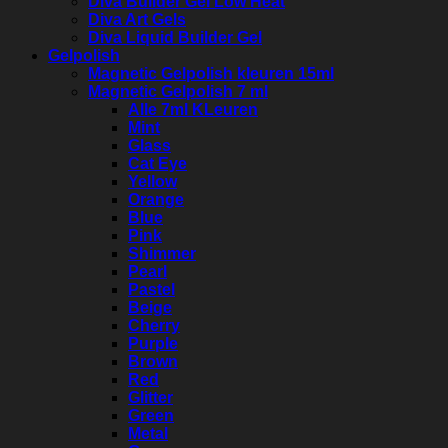
Diva Builder Gel Low Heat
Diva Art Gels
Diva Liquid Builder Gel
Gelpolish
Magnetic Gelpolish kleuren 15ml
Magnetic Gelpolish 7 ml
Alle 7ml KLeuren
Mint
Glass
Cat Eye
Yellow
Orange
Blue
Pink
Shimmer
Pearl
Pastel
Beige
Cherry
Purple
Brown
Red
Glitter
Green
Metal