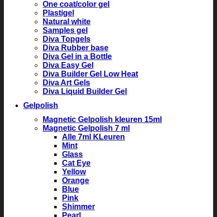
One coat/color gel
Plastigel
Natural white
Samples gel
Diva Topgels
Diva Rubber base
Diva Gel in a Bottle
Diva Easy Gel
Diva Builder Gel Low Heat
Diva Art Gels
Diva Liquid Builder Gel
Gelpolish
Magnetic Gelpolish kleuren 15ml
Magnetic Gelpolish 7 ml
Alle 7ml KLeuren
Mint
Glass
Cat Eye
Yellow
Orange
Blue
Pink
Shimmer
Pearl