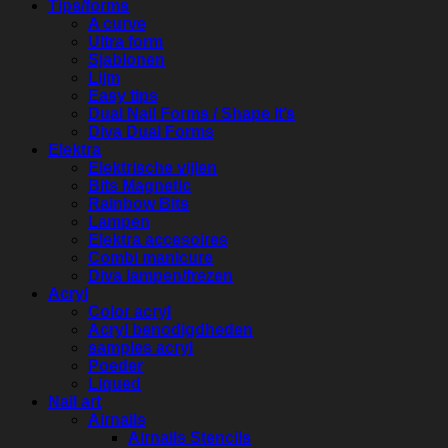
Tips/forms
A curve
Ultra form
Sjablonen
Lijm
Easy tips
Dual Nail Forms / Shape It’s
Diva Dual Forms
Elektra
Elektrische vijlen
Bits Magnetic
Rainbow Bits
Lampen
Elektra accesoires
Combi manicure
Diva lampen/frezen
Acryl
Color acryl
Acryl benodigdheden
samples acryl
Poeder
Liqued
Nail art
Airnails
Airnails Stencils