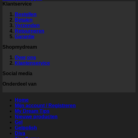
Klantservice
Bestellen
Betalen
Verzenden
Retourneren
Garantie
Shopmydream
Over ons
Klantenservice
Social media
Onderdeel van
Home
Mijn account / Registreren
My Dream Tips
Nieuwe producten
Gel
Gelpolish
Diva