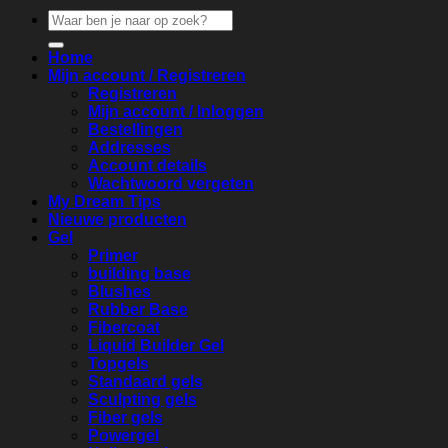
Zoeken
naar:
Home
Mijn account / Registreren
Registreren
Mijn account / Inloggen
Bestellingen
Addresses
Account details
Wachtwoord vergeten
My Dream Tips
Nieuwe producten
Gel
Primer
building base
Blushes
Rubber Base
Fibercoat
Liquid Builder Gel
Topgels
Standaard gels
Sculpting gels
Fiber gels
Powergel