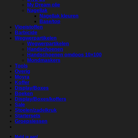
My Dream olie
Nagellak
Nagellak kleuren
Base/top
Vloeistoffen
Barbicide
Wegwerpartikelen
Wegwerpartikelen
Handschoenen
Handschoenen omdoos 10×100
Mondmaskers
Tools
Overig
Moyra
Koffer
Display/Boxes
Boeken
Display/Boxes/koffers
Sale
Stoelen/zadelkruk
Startersets
Groepslessen
Meld je aan!