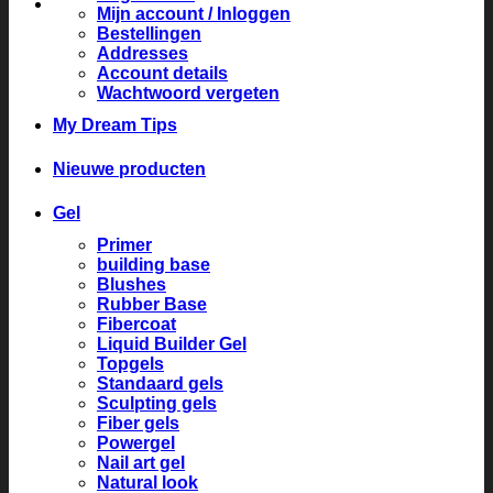
Mijn account / Inloggen
Bestellingen
Addresses
Account details
Wachtwoord vergeten
My Dream Tips
Nieuwe producten
Gel
Primer
building base
Blushes
Rubber Base
Fibercoat
Liquid Builder Gel
Topgels
Standaard gels
Sculpting gels
Fiber gels
Powergel
Nail art gel
Natural look