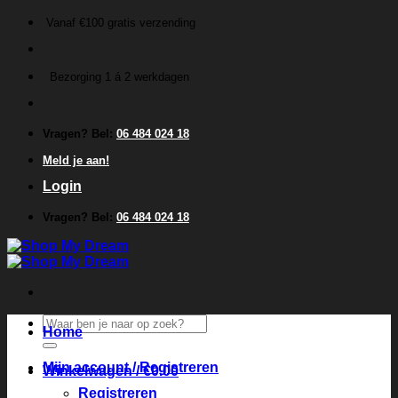
Ga
Vanaf €100 gratis verzending
naar
inhoud
Bezorging 1 á 2 werkdagen
Vragen? Bel:
06 484 024 18
Meld je aan!
Login
Vragen? Bel:
06 484 024 18
Zoeken
Home
naar:
Mijn account / Registreren
Winkelwagen /
€
0.00
Registreren