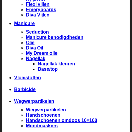
Flexi vijlen
Emeryboards
Diva Vijlen
Manicure
Seduction
Manicure benodigdheden
Olie
Diva Oil
My Dream olie
Nagellak
Nagellak kleuren
Base/top
Vloeistoffen
Barbicide
Wegwerpartikelen
Wegwerpartikelen
Handschoenen
Handschoenen omdoos 10×100
Mondmaskers