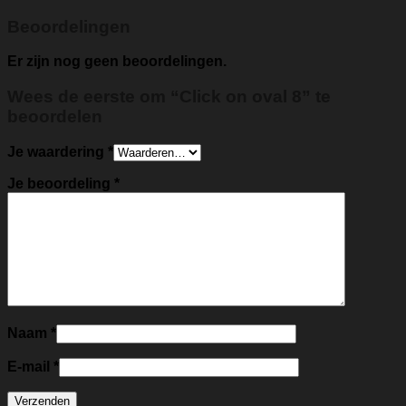
Beoordelingen
Er zijn nog geen beoordelingen.
Wees de eerste om “Click on oval 8” te
beoordelen
Je waardering
*
Je beoordeling
*
Naam
*
E-mail
*