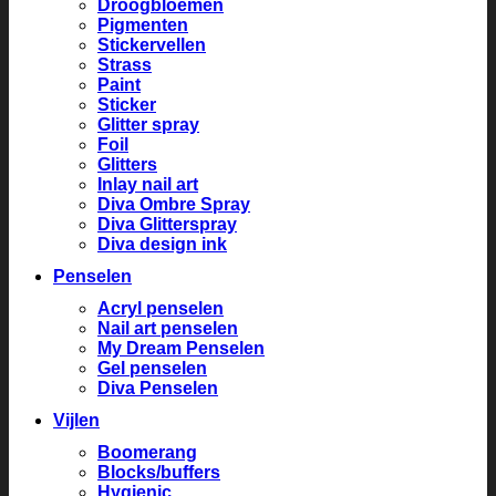
Droogbloemen
Pigmenten
Stickervellen
Strass
Paint
Sticker
Glitter spray
Foil
Glitters
Inlay nail art
Diva Ombre Spray
Diva Glitterspray
Diva design ink
Penselen
Acryl penselen
Nail art penselen
My Dream Penselen
Gel penselen
Diva Penselen
Vijlen
Boomerang
Blocks/buffers
Hygienic