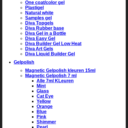
One coat/color gel
Plastigel
Natural white
Samples gel
Diva Topgels
Diva Rubber base
Diva Gel in a Bottle
Diva Easy Gel
Diva Builder Gel Low Heat
Diva Art Gels
Diva Liquid Builder Gel
Gelpolish
Magnetic Gelpolish kleuren 15ml
Magnetic Gelpolish 7 ml
Alle 7ml KLeuren
Mint
Glass
Cat Eye
Yellow
Orange
Blue
Pink
Shimmer
Pearl