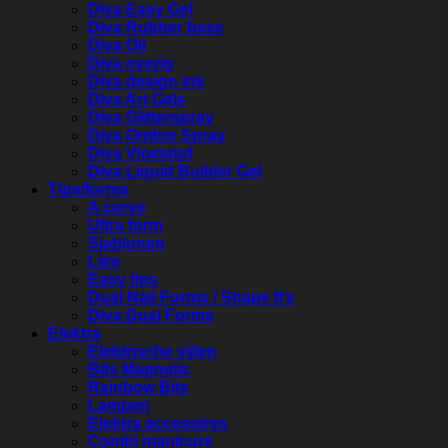
Diva Easy Gel
Diva Rubber base
Diva Oil
Diva overig
Diva design ink
Diva Art Gels
Diva Glitterspray
Diva Ombre Spray
Diva Vloeistof
Diva Liquid Builder Gel
Tips/forms
A curve
Ultra form
Sjablonen
Lijm
Easy tips
Dual Nail Forms / Shape It’s
Diva Dual Forms
Elektra
Elektrische vijlen
Bits Magnetic
Rainbow Bits
Lampen
Elektra accesoires
Combi manicure