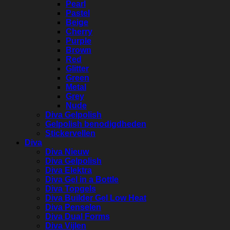
Pearl
Pastel
Beige
Cherry
Purple
Brown
Red
Glitter
Green
Metal
Grey
Nude
Diva Gelpolish
Gelpolish benodigdheden
Stickervellen
Diva
Diva Nieuw
Diva Gelpolish
Diva Elektra
Diva Gel in a Bottle
Diva Topgels
Diva Builder Gel Low Heat
Diva Penselen
Diva Dual Forms
Diva Vijlen