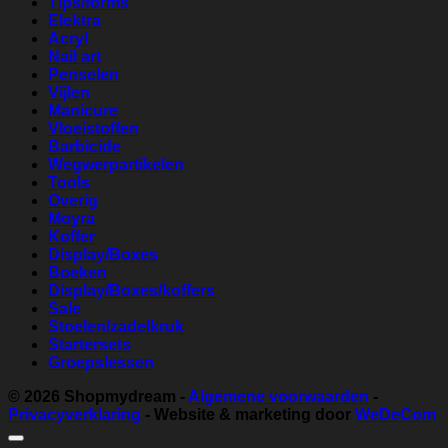
Tips/forms
Elektra
Acryl
Nail art
Penselen
Vijlen
Manicure
Vloeistoffen
Barbicide
Wegwerpartikelen
Tools
Overig
Moyra
Koffer
Display/Boxes
Boeken
Display/Boxes/koffers
Sale
Stoelen/zadelkruk
Startersets
Groepslessen
© 2026
Shopmydream
-
Algemene voorwaarden
-
Privacyverklaring
- Website & marketing door
WeDeCom