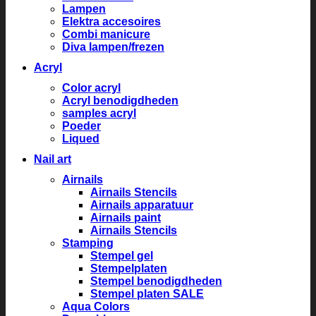
Lampen
Elektra accesoires
Combi manicure
Diva lampen/frezen
Acryl
Color acryl
Acryl benodigdheden
samples acryl
Poeder
Liqued
Nail art
Airnails
Airnails Stencils
Airnails apparatuur
Airnails paint
Airnails Stencils
Stamping
Stempel gel
Stempelplaten
Stempel benodigdheden
Stempel platen SALE
Aqua Colors