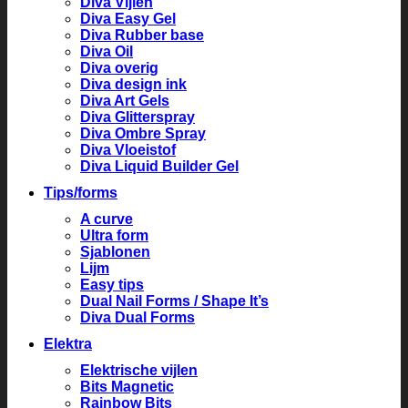
Diva Vijlen
Diva Easy Gel
Diva Rubber base
Diva Oil
Diva overig
Diva design ink
Diva Art Gels
Diva Glitterspray
Diva Ombre Spray
Diva Vloeistof
Diva Liquid Builder Gel
Tips/forms
A curve
Ultra form
Sjablonen
Lijm
Easy tips
Dual Nail Forms / Shape It’s
Diva Dual Forms
Elektra
Elektrische vijlen
Bits Magnetic
Rainbow Bits