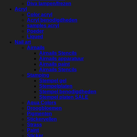
Diva lampen/frezen
Acryl
Color acryl
Acryl benodigdheden
samples acryl
Poeder
Liqued
Nail art
Airnails
Airnails Stencils
Airnails apparatuur
Airnails paint
Airnails Stencils
Stamping
Stempel gel
Stempelplaten
Stempel benodigdheden
Stempel platen SALE
Aqua Colors
Droogbloemen
Pigmenten
Stickervellen
Strass
Paint
Sticker