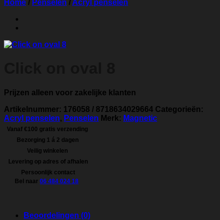
Home
/
Penselen
/
Acryl penselen
Click on oval 8
Prijzen alleen voor zakelijke klanten
Artikelnummer:
176058 / 8718634029664
Categorieën:
Acryl penselen
,
Penselen
Merk:
Magnetic
Vanaf €100 gratis verzending
Bezorging 1 á 2 dagen
Veilig winkelen
Levering op adres of afhalen
Persoonlijk contact
Bel naar
06 484 024 18
Beoordelingen (0)