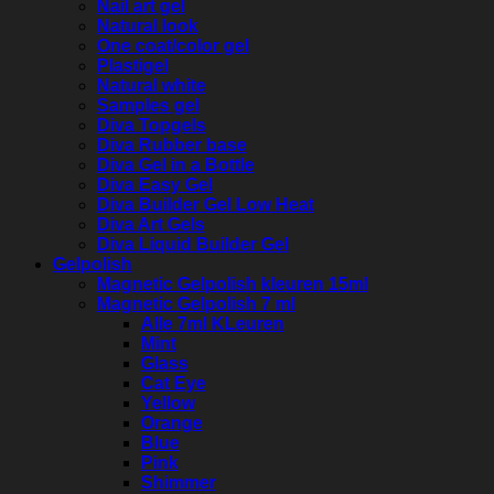
Nail art gel
Natural look
One coat/color gel
Plastigel
Natural white
Samples gel
Diva Topgels
Diva Rubber base
Diva Gel in a Bottle
Diva Easy Gel
Diva Builder Gel Low Heat
Diva Art Gels
Diva Liquid Builder Gel
Gelpolish
Magnetic Gelpolish kleuren 15ml
Magnetic Gelpolish 7 ml
Alle 7ml KLeuren
Mint
Glass
Cat Eye
Yellow
Orange
Blue
Pink
Shimmer