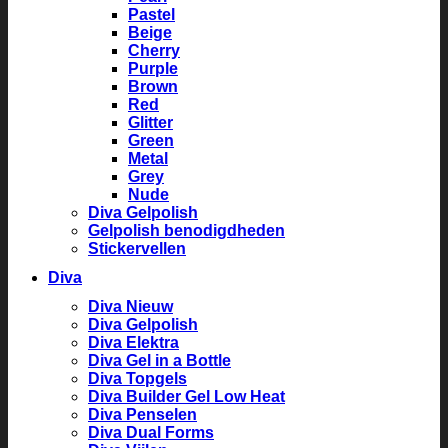
Pastel
Beige
Cherry
Purple
Brown
Red
Glitter
Green
Metal
Grey
Nude
Diva Gelpolish
Gelpolish benodigdheden
Stickervellen
Diva
Diva Nieuw
Diva Gelpolish
Diva Elektra
Diva Gel in a Bottle
Diva Topgels
Diva Builder Gel Low Heat
Diva Penselen
Diva Dual Forms