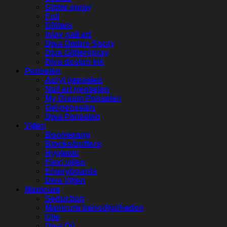
Glitter spray
Foil
Glitters
Inlay nail art
Diva Ombre Spray
Diva Glitterspray
Diva design ink
Penselen
Acryl penselen
Nail art penselen
My Dream Penselen
Gel penselen
Diva Penselen
Vijlen
Boomerang
Blocks/buffers
Hygienic
Flexi vijlen
Emeryboards
Diva Vijlen
Manicure
Seduction
Manicure benodigdheden
Olie
Diva Oil