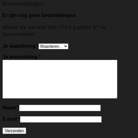
Beoordelingen
Er zijn nog geen beoordelingen.
Wees de eerste om “Foil panter 2” te
beoordelen
Je waardering
*
Je beoordeling
*
Naam
*
E-mail
*