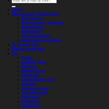
naar:
Home
Mijn account / Registreren
Registreren
Mijn account / Inloggen
Bestellingen
Addresses
Account details
Wachtwoord vergeten
My Dream Tips
Nieuwe producten
Gel
Primer
building base
Blushes
Rubber Base
Fibercoat
Liquid Builder Gel
Topgels
Standaard gels
Sculpting gels
Fiber gels
Powergel
Nail art gel