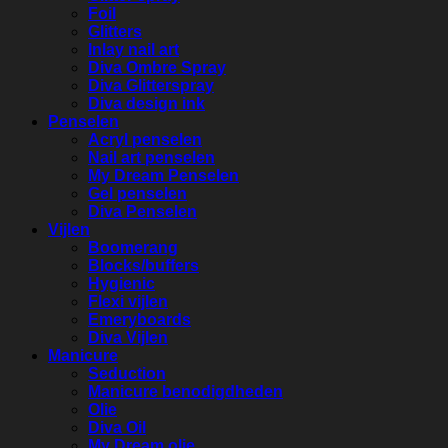
Foil
Glitters
Inlay nail art
Diva Ombre Spray
Diva Glitterspray
Diva design ink
Penselen
Acryl penselen
Nail art penselen
My Dream Penselen
Gel penselen
Diva Penselen
Vijlen
Boomerang
Blocks/buffers
Hygienic
Flexi vijlen
Emeryboards
Diva Vijlen
Manicure
Seduction
Manicure benodigdheden
Olie
Diva Oil
My Dream olie