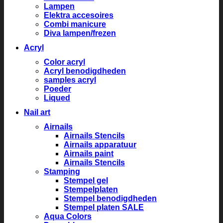
Lampen
Elektra accesoires
Combi manicure
Diva lampen/frezen
Acryl
Color acryl
Acryl benodigdheden
samples acryl
Poeder
Liqued
Nail art
Airnails
Airnails Stencils
Airnails apparatuur
Airnails paint
Airnails Stencils
Stamping
Stempel gel
Stempelplaten
Stempel benodigdheden
Stempel platen SALE
Aqua Colors