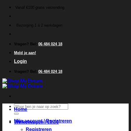
Ga
Vanaf €100 gratis verzending
naar
inhoud
Bezorging 1 á 2 werkdagen
Vragen? Bel:
06 484 024 18
Meld je aan!
Login
Vragen? Bel:
06 484 024 18
Zoeken
Home
naar:
Mijn account / Registreren
Winkelwagen /
€
0.00
Registreren