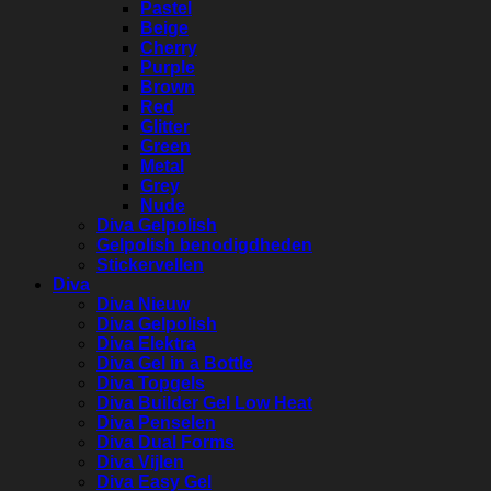
Pastel
Beige
Cherry
Purple
Brown
Red
Glitter
Green
Metal
Grey
Nude
Diva Gelpolish
Gelpolish benodigdheden
Stickervellen
Diva
Diva Nieuw
Diva Gelpolish
Diva Elektra
Diva Gel in a Bottle
Diva Topgels
Diva Builder Gel Low Heat
Diva Penselen
Diva Dual Forms
Diva Vijlen
Diva Easy Gel