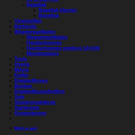
Nagellak
Nagellak kleuren
Base/top
Vloeistoffen
Barbicide
Wegwerpartikelen
Wegwerpartikelen
Handschoenen
Handschoenen omdoos 10×100
Mondmaskers
Tools
Overig
Moyra
Koffer
Display/Boxes
Boeken
Display/Boxes/koffers
Sale
Stoelen/zadelkruk
Startersets
Groepslessen
Meld je aan!