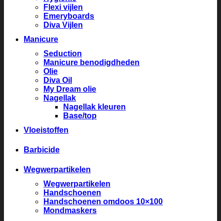
Flexi vijlen
Emeryboards
Diva Vijlen
Manicure
Seduction
Manicure benodigdheden
Olie
Diva Oil
My Dream olie
Nagellak
Nagellak kleuren
Base/top
Vloeistoffen
Barbicide
Wegwerpartikelen
Wegwerpartikelen
Handschoenen
Handschoenen omdoos 10×100
Mondmaskers