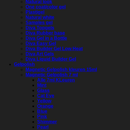
Natural look
One coat/color gel
Plastigel
Natural white
Samples gel
Diva Topgels
Diva Rubber base
Diva Gel in a Bottle
Diva Easy Gel
Diva Builder Gel Low Heat
Diva Art Gels
Diva Liquid Builder Gel
Gelpolish
Magnetic Gelpolish kleuren 15ml
Magnetic Gelpolish 7 ml
Alle 7ml KLeuren
Mint
Glass
Cat Eye
Yellow
Orange
Blue
Pink
Shimmer
Pearl