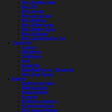
Diva Rubber base
Diva Oil
Diva overig
Diva design ink
Diva Art Gels
Diva Glitterspray
Diva Ombre Spray
Diva Vloeistof
Diva Liquid Builder Gel
Tips/forms
A curve
Ultra form
Sjablonen
Lijm
Easy tips
Dual Nail Forms / Shape It’s
Diva Dual Forms
Elektra
Elektrische vijlen
Bits Magnetic
Rainbow Bits
Lampen
Elektra accesoires
Combi manicure
Diva lampen/frezen