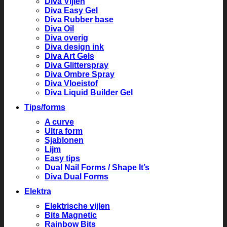
Diva Vijlen
Diva Easy Gel
Diva Rubber base
Diva Oil
Diva overig
Diva design ink
Diva Art Gels
Diva Glitterspray
Diva Ombre Spray
Diva Vloeistof
Diva Liquid Builder Gel
Tips/forms
A curve
Ultra form
Sjablonen
Lijm
Easy tips
Dual Nail Forms / Shape It’s
Diva Dual Forms
Elektra
Elektrische vijlen
Bits Magnetic
Rainbow Bits