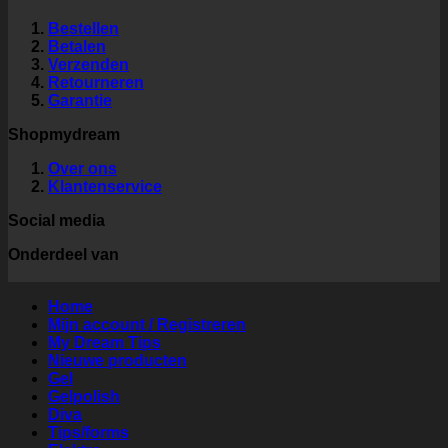
Bestellen
Betalen
Verzenden
Retourneren
Garantie
Shopmydream
Over ons
Klantenservice
Social media
Onderdeel van
Home
Mijn account / Registreren
My Dream Tips
Nieuwe producten
Gel
Gelpolish
Diva
Tips/forms