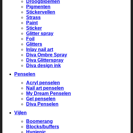
Droogbloemen
Pigmenten
Stickervellen
Strass
Paint
Sticker
Glitter spray
Foil
Glitters
Inlay nail art
Diva Ombre Spray
Diva Glitterspray
Diva design ink
Penselen
Acryl penselen
Nail art penselen
My Dream Penselen
Gel penselen
Diva Penselen
Vijlen
Boomerang
Blocks/buffers
Hygienic