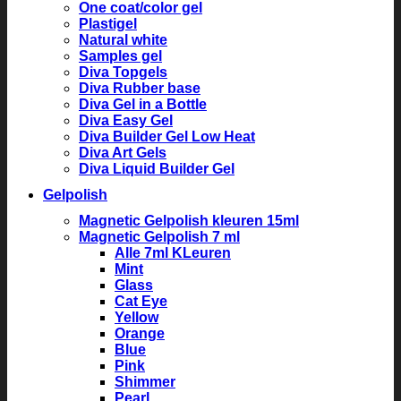
One coat/color gel
Plastigel
Natural white
Samples gel
Diva Topgels
Diva Rubber base
Diva Gel in a Bottle
Diva Easy Gel
Diva Builder Gel Low Heat
Diva Art Gels
Diva Liquid Builder Gel
Gelpolish
Magnetic Gelpolish kleuren 15ml
Magnetic Gelpolish 7 ml
Alle 7ml KLeuren
Mint
Glass
Cat Eye
Yellow
Orange
Blue
Pink
Shimmer
Pearl