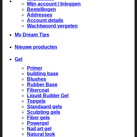
Mijn account / Inloggen
Bestellingen
Addresses
Account details
Wachtwoord vergeten
My Dream Tips
Nieuwe producten
Gel
Primer
building base
Blushes
Rubber Base
Fibercoat
Liquid Builder Gel
Topgels
Standaard gels
Sculpting gels
Fiber gels
Powergel
Nail art gel
Natural look