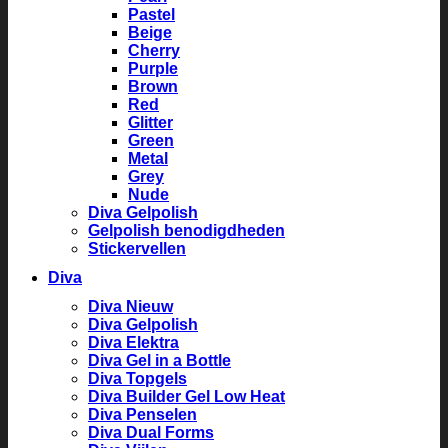
Pastel
Beige
Cherry
Purple
Brown
Red
Glitter
Green
Metal
Grey
Nude
Diva Gelpolish
Gelpolish benodigdheden
Stickervellen
Diva
Diva Nieuw
Diva Gelpolish
Diva Elektra
Diva Gel in a Bottle
Diva Topgels
Diva Builder Gel Low Heat
Diva Penselen
Diva Dual Forms