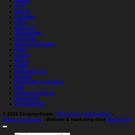
Elektra
Acryl
Nail art
Penselen
Vijlen
Manicure
Vloeistoffen
Barbicide
Wegwerpartikelen
Tools
Overig
Moyra
Koffer
Display/Boxes
Boeken
Display/Boxes/koffers
Sale
Stoelen/zadelkruk
Startersets
Groepslessen
© 2026
Shopmydream
-
Algemene voorwaarden
-
Privacyverklaring
- Website & marketing door
WeDeCom
Zoeken