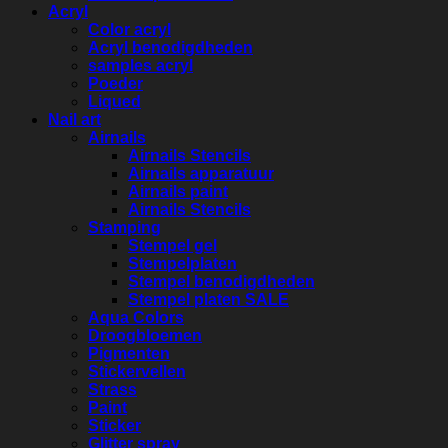
Acryl
Color acryl
Acryl benodigdheden
samples acryl
Poeder
Liqued
Nail art
Airnails
Airnails Stencils
Airnails apparatuur
Airnails paint
Airnails Stencils
Stamping
Stempel gel
Stempelplaten
Stempel benodigdheden
Stempel platen SALE
Aqua Colors
Droogbloemen
Pigmenten
Stickervellen
Strass
Paint
Sticker
Glitter spray