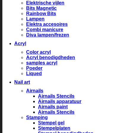
Elektrische vijlen
Bits Magnetic
Rainbow Bits
Lampen
Elektra accesoires
Combi manicure
Diva lampen/frezen
Acryl
Color acryl
Acryl benodigdheden
samples acryl
Poeder
Liqued
Nail art
Airnails
Airnails Stencils
Airnails apparatuur
Airnails paint
Airnails Stencils
Stamping
Stempel gel
Stempelplaten