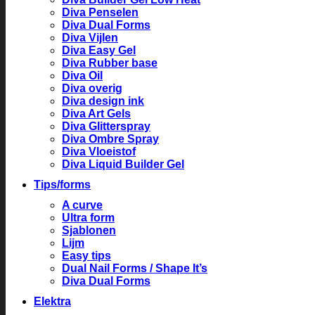
Diva Penselen
Diva Dual Forms
Diva Vijlen
Diva Easy Gel
Diva Rubber base
Diva Oil
Diva overig
Diva design ink
Diva Art Gels
Diva Glitterspray
Diva Ombre Spray
Diva Vloeistof
Diva Liquid Builder Gel
Tips/forms
A curve
Ultra form
Sjablonen
Lijm
Easy tips
Dual Nail Forms / Shape It’s
Diva Dual Forms
Elektra