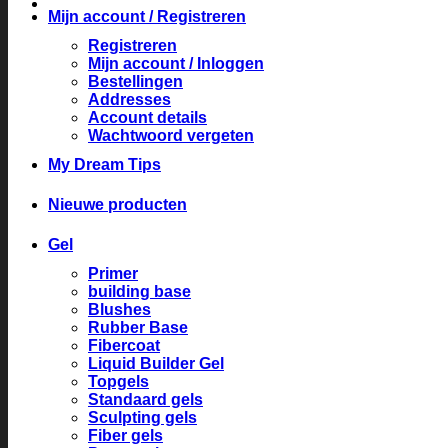
Mijn account / Registreren
Registreren
Mijn account / Inloggen
Bestellingen
Addresses
Account details
Wachtwoord vergeten
My Dream Tips
Nieuwe producten
Gel
Primer
building base
Blushes
Rubber Base
Fibercoat
Liquid Builder Gel
Topgels
Standaard gels
Sculpting gels
Fiber gels