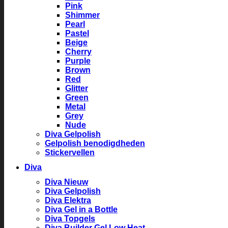
Pink
Shimmer
Pearl
Pastel
Beige
Cherry
Purple
Brown
Red
Glitter
Green
Metal
Grey
Nude
Diva Gelpolish
Gelpolish benodigdheden
Stickervellen
Diva
Diva Nieuw
Diva Gelpolish
Diva Elektra
Diva Gel in a Bottle
Diva Topgels
Diva Builder Gel Low Heat