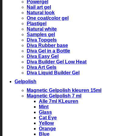
Powergel
Nail art gel
Natural look
One coat/color gel
Plastigel
Natural white
Samples gel
Diva Topgels
Diva Rubber base
Diva Gel in a Bottle
Diva Easy Gel
Diva Builder Gel Low Heat
Diva Art Gels
Diva Liquid Builder Gel
Gelpolish
Magnetic Gelpolish kleuren 15ml
Magnetic Gelpolish 7 ml
Alle 7ml KLeuren
Mint
Glass
Cat Eye
Yellow
Orange
Blue