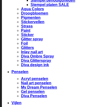
Stempel benodigdheden
Stempel platen SALE
Aqua Colors
Droogbloemen
Pigmenten
Stickervellen
Strass
Paint
Sticker
Glitter spray
Foil
Glitters
Inlay nail art
Diva Ombre Spray
Diva Glitterspray
Diva design ink
Penselen
Acryl penselen
Nail art penselen
My Dream Penselen
Gel penselen
Diva Penselen
Vijlen