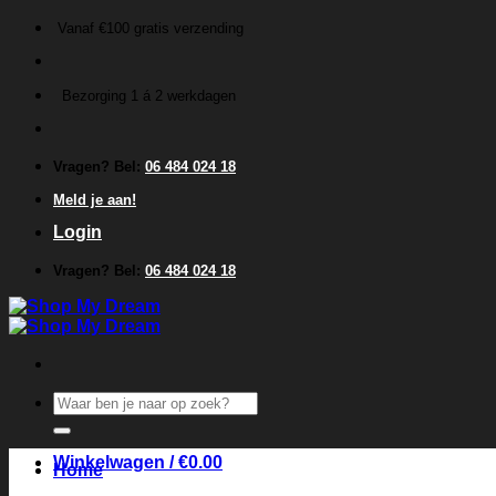
Ga
Vanaf €100 gratis verzending
naar
inhoud
Bezorging 1 á 2 werkdagen
Vragen? Bel:
06 484 024 18
Meld je aan!
Login
Vragen? Bel:
06 484 024 18
Zoeken
naar:
Winkelwagen /
€
0.00
Home