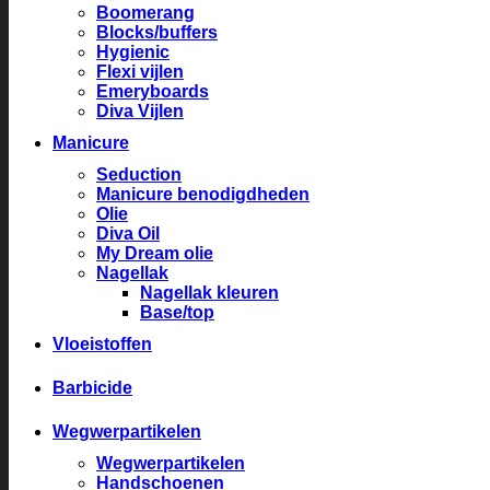
Boomerang
Blocks/buffers
Hygienic
Flexi vijlen
Emeryboards
Diva Vijlen
Manicure
Seduction
Manicure benodigdheden
Olie
Diva Oil
My Dream olie
Nagellak
Nagellak kleuren
Base/top
Vloeistoffen
Barbicide
Wegwerpartikelen
Wegwerpartikelen
Handschoenen