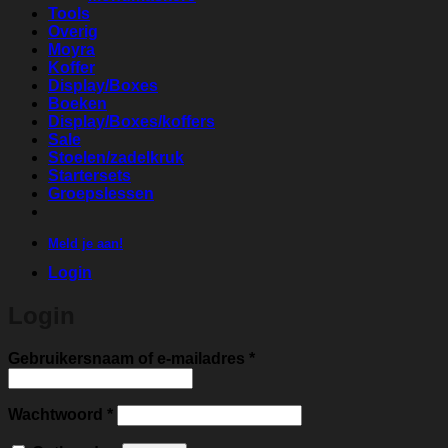
Tools
Overig
Moyra
Koffer
Display/Boxes
Boeken
Display/Boxes/koffers
Sale
Stoelen/zadelkruk
Startersets
Groepslessen
Meld je aan!
Login
Login
Vereist
Gebruikersnaam of e-mailadres
*
Vereist
Wachtwoord
*