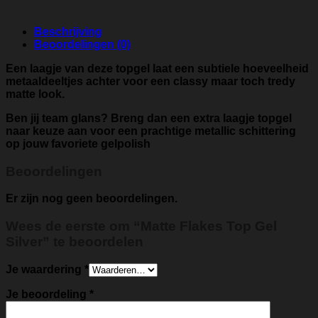
Beschrijving
Beoordelingen (0)
Een laagje van deze topgel laat een subtiele hoeveelheid
metaaldeeltjes achter voor een classy maar toch tredy
matte look.
Ben jij team glans? Breng dan een extra laagje topgel
naar keuze aan voor een prachtige metallic schittering
op jouw favoriete gelpolish
Beoordelingen
Er zijn nog geen beoordelingen.
Wees de eerste om “Matte Flakes Top Gel
Silver” te beoordelen
Je waardering
*
Je beoordeling
*