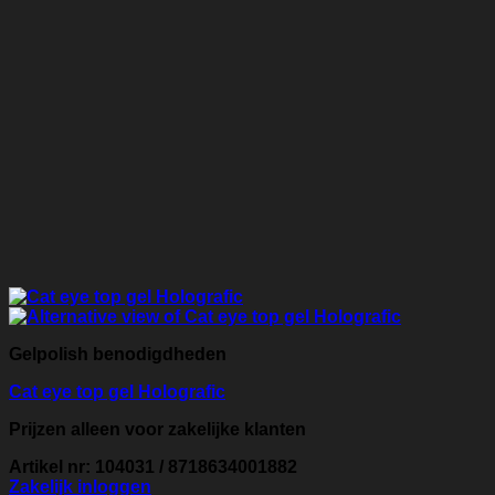
Gelpolish benodigdheden
Cat eye top gel Holografic
Prijzen alleen voor zakelijke klanten
Artikel nr: 104031 / 8718634001882
Zakelijk inloggen