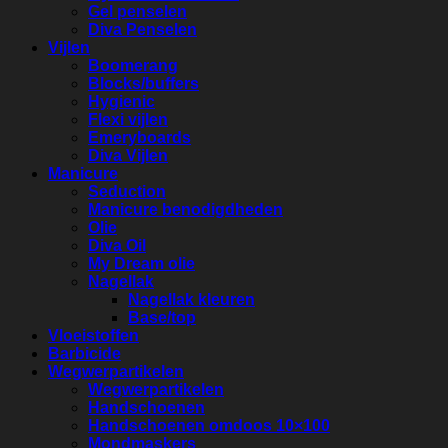
Gel penselen
Diva Penselen
Vijlen
Boomerang
Blocks/buffers
Hygienic
Flexi vijlen
Emeryboards
Diva Vijlen
Manicure
Seduction
Manicure benodigdheden
Olie
Diva Oil
My Dream olie
Nagellak
Nagellak kleuren
Base/top
Vloeistoffen
Barbicide
Wegwerpartikelen
Wegwerpartikelen
Handschoenen
Handschoenen omdoos 10×100
Mondmaskers