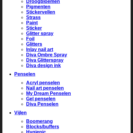
Droogbloemen
Pigmenten
Stickervellen
Strass
Paint
Sticker
Glitter spray
Foil
Glitters
Inlay nail art
Diva Ombre Spray
Diva Glitterspray
Diva design ink
Penselen
Acryl penselen
Nail art penselen
My Dream Penselen
Gel penselen
Diva Penselen
Vijlen
Boomerang
Blocks/buffers
Hygienic