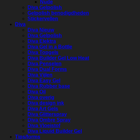
Nude
Diva Gelpolish
Gelpolish benodigdheden
Stickervellen
Diva
Diva Nieuw
Diva Gelpolish
Diva Elektra
Diva Gel in a Bottle
Diva Topgels
Diva Builder Gel Low Heat
Diva Penselen
Diva Dual Forms
Diva Vijlen
Diva Easy Gel
Diva Rubber base
Diva Oil
Diva overig
Diva design ink
Diva Art Gels
Diva Glitterspray
Diva Ombre Spray
Diva Vloeistof
Diva Liquid Builder Gel
Tips/forms