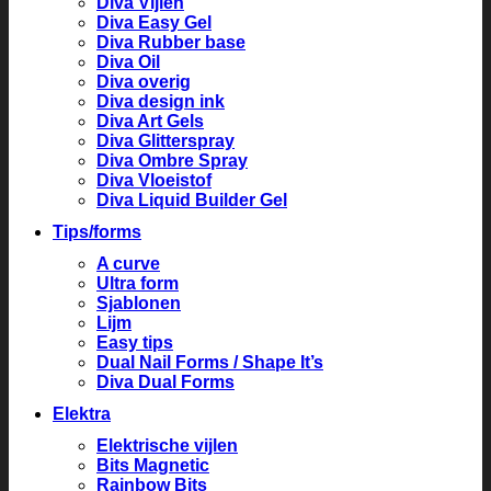
Diva Vijlen
Diva Easy Gel
Diva Rubber base
Diva Oil
Diva overig
Diva design ink
Diva Art Gels
Diva Glitterspray
Diva Ombre Spray
Diva Vloeistof
Diva Liquid Builder Gel
Tips/forms
A curve
Ultra form
Sjablonen
Lijm
Easy tips
Dual Nail Forms / Shape It’s
Diva Dual Forms
Elektra
Elektrische vijlen
Bits Magnetic
Rainbow Bits