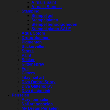
Airnails paint
Airnails Stencils
Stamping
Stempel gel
Stempelplaten
Stempel benodigdheden
Stempel platen SALE
Aqua Colors
Droogbloemen
Pigmenten
Stickervellen
Strass
Paint
Sticker
Glitter spray
Foil
Glitters
Inlay nail art
Diva Ombre Spray
Diva Glitterspray
Diva design ink
Penselen
Acryl penselen
Nail art penselen
My Dream Penselen