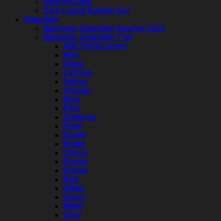
Diva Art Gels
Diva Liquid Builder Gel
Gelpolish
Magnetic Gelpolish kleuren 15ml
Magnetic Gelpolish 7 ml
Alle 7ml KLeuren
Mint
Glass
Cat Eye
Yellow
Orange
Blue
Pink
Shimmer
Pearl
Pastel
Beige
Cherry
Purple
Brown
Red
Glitter
Green
Metal
Grey