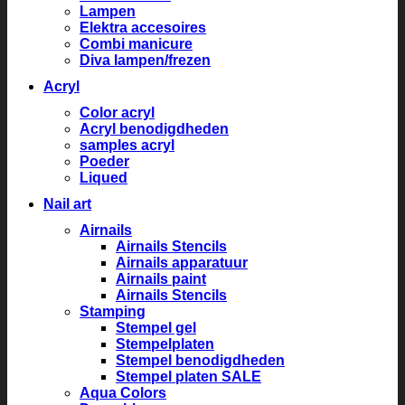
Lampen
Elektra accesoires
Combi manicure
Diva lampen/frezen
Acryl
Color acryl
Acryl benodigdheden
samples acryl
Poeder
Liqued
Nail art
Airnails
Airnails Stencils
Airnails apparatuur
Airnails paint
Airnails Stencils
Stamping
Stempel gel
Stempelplaten
Stempel benodigdheden
Stempel platen SALE
Aqua Colors