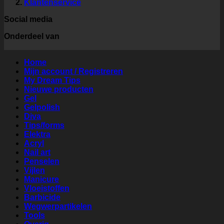
Klantenservice
Social media
Onderdeel van
Home
Mijn account / Registreren
My Dream Tips
Nieuwe producten
Gel
Gelpolish
Diva
Tips/forms
Elektra
Acryl
Nail art
Penselen
Vijlen
Manicure
Vloeistoffen
Barbicide
Wegwerpartikelen
Tools