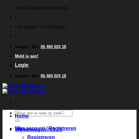
Ga
Vanaf €100 gratis verzending
naar
inhoud
Bezorging 1 á 2 werkdagen
Vragen? Bel:
06 484 024 18
Meld je aan!
Login
Vragen? Bel:
06 484 024 18
Zoeken
Home
naar:
Mijn account / Registreren
Winkelwagen /
€
0.00
Registreren