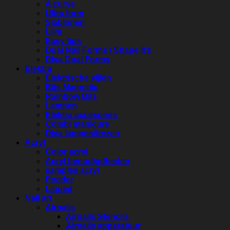
A curve
Ultra form
Sjablonen
Lijm
Easy tips
Dual Nail Forms / Shape It’s
Diva Dual Forms
Elektra
Elektrische vijlen
Bits Magnetic
Rainbow Bits
Lampen
Elektra accesoires
Combi manicure
Diva lampen/frezen
Acryl
Color acryl
Acryl benodigdheden
samples acryl
Poeder
Liqued
Nail art
Airnails
Airnails Stencils
Airnails apparatuur