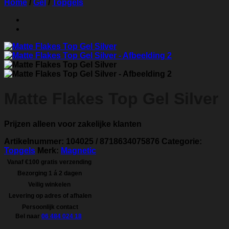
Home
/
Gel
/
Topgels
Matte Flakes Top Gel Silver
Prijzen alleen voor zakelijke klanten
Artikelnummer:
104025 / 8718634075876
Categorie:
Topgels
Merk:
Magnetic
Vanaf €100 gratis verzending
Bezorging 1 á 2 dagen
Veilig winkelen
Levering op adres of afhalen
Persoonlijk contact
Bel naar
06 484 024 18