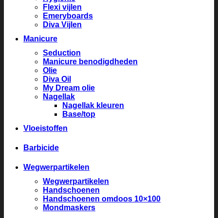
Flexi vijlen
Emeryboards
Diva Vijlen
Manicure
Seduction
Manicure benodigdheden
Olie
Diva Oil
My Dream olie
Nagellak
Nagellak kleuren
Base/top
Vloeistoffen
Barbicide
Wegwerpartikelen
Wegwerpartikelen
Handschoenen
Handschoenen omdoos 10×100
Mondmaskers