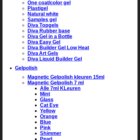
One coat/color gel
Plastigel
Natural white
Samples gel
Diva Topgels
Diva Rubber base
Diva Gel in a Bottle
Diva Easy Gel
Diva Builder Gel Low Heat
Diva Art Gels
Diva Liquid Builder Gel
Gelpolish
Magnetic Gelpolish kleuren 15ml
Magnetic Gelpolish 7 ml
Alle 7ml KLeuren
Mint
Glass
Cat Eye
Yellow
Orange
Blue
Pink
Shimmer
Pearl