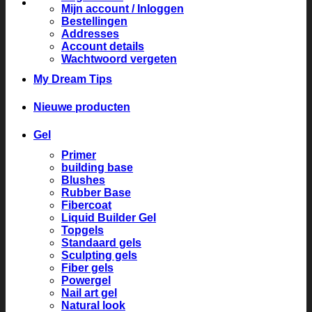
Mijn account / Inloggen
Bestellingen
Addresses
Account details
Wachtwoord vergeten
My Dream Tips
Nieuwe producten
Gel
Primer
building base
Blushes
Rubber Base
Fibercoat
Liquid Builder Gel
Topgels
Standaard gels
Sculpting gels
Fiber gels
Powergel
Nail art gel
Natural look