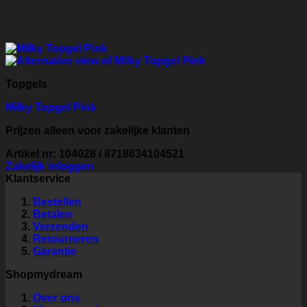
Topgels
Milky Topgel Pink
Prijzen alleen voor zakelijke klanten
Artikel nr: 104028 / 8718634104521
Zakelijk inloggen
Klantservice
Bestellen
Betalen
Verzenden
Retourneren
Garantie
Shopmydream
Over ons