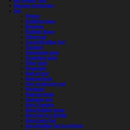
My Dream Tips
Nieuwe producten
Gel
Primer
building base
Blushes
Rubber Base
Fibercoat
Liquid Builder Gel
Topgels
Standaard gels
Sculpting gels
Fiber gels
Powergel
Nail art gel
Natural look
One coat/color gel
Plastigel
Natural white
Samples gel
Diva Topgels
Diva Rubber base
Diva Gel in a Bottle
Diva Easy Gel
Diva Builder Gel Low Heat