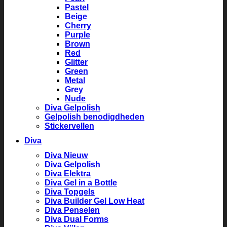
Pastel
Beige
Cherry
Purple
Brown
Red
Glitter
Green
Metal
Grey
Nude
Diva Gelpolish
Gelpolish benodigdheden
Stickervellen
Diva
Diva Nieuw
Diva Gelpolish
Diva Elektra
Diva Gel in a Bottle
Diva Topgels
Diva Builder Gel Low Heat
Diva Penselen
Diva Dual Forms