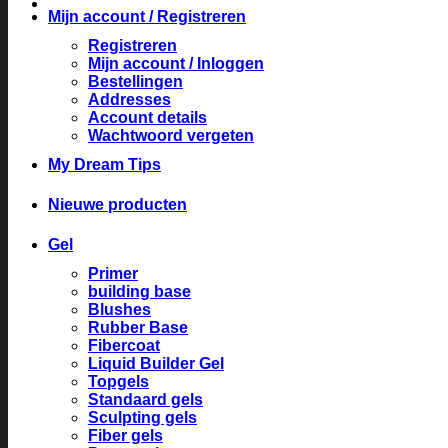
Mijn account / Registreren
Registreren
Mijn account / Inloggen
Bestellingen
Addresses
Account details
Wachtwoord vergeten
My Dream Tips
Nieuwe producten
Gel
Primer
building base
Blushes
Rubber Base
Fibercoat
Liquid Builder Gel
Topgels
Standaard gels
Sculpting gels
Fiber gels