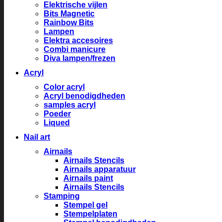
Elektrische vijlen
Bits Magnetic
Rainbow Bits
Lampen
Elektra accesoires
Combi manicure
Diva lampen/frezen
Acryl
Color acryl
Acryl benodigdheden
samples acryl
Poeder
Liqued
Nail art
Airnails
Airnails Stencils
Airnails apparatuur
Airnails paint
Airnails Stencils
Stamping
Stempel gel
Stempelplaten