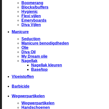
Boomerang
Blocks/buffers
Hygienic
Flexi vijlen
Emeryboards
Diva Vijlen
Manicure
Seduction
Manicure benodigdheden
Olie
Diva Oil
My Dream olie
Nagellak
Nagellak kleuren
Base/top
Vloeistoffen
Barbicide
Wegwerpartikelen
Wegwerpartikelen
Handschoenen