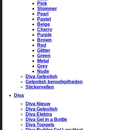
Pink
Shimmer
Pearl
Pastel
Beige
Cherry
Purple
Brown
Red
Glitter
Green
Metal
Grey
Nude
Diva Gelpolish
Gelpolish benodigdheden
Stickervellen
Diva
Diva Nieuw
Diva Gelpolish
Diva Elektra
Diva Gel in a Bottle
Diva Topgels
Diva Builder Gel Low Heat