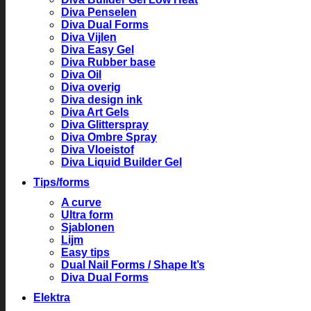
Diva Penselen
Diva Dual Forms
Diva Vijlen
Diva Easy Gel
Diva Rubber base
Diva Oil
Diva overig
Diva design ink
Diva Art Gels
Diva Glitterspray
Diva Ombre Spray
Diva Vloeistof
Diva Liquid Builder Gel
Tips/forms
A curve
Ultra form
Sjablonen
Lijm
Easy tips
Dual Nail Forms / Shape It’s
Diva Dual Forms
Elektra