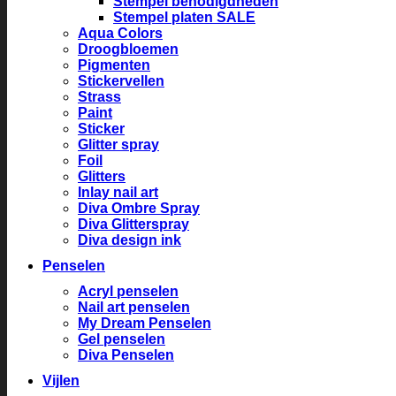
Stempel benodigdheden
Stempel platen SALE
Aqua Colors
Droogbloemen
Pigmenten
Stickervellen
Strass
Paint
Sticker
Glitter spray
Foil
Glitters
Inlay nail art
Diva Ombre Spray
Diva Glitterspray
Diva design ink
Penselen
Acryl penselen
Nail art penselen
My Dream Penselen
Gel penselen
Diva Penselen
Vijlen