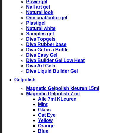
Powergel
Nail art gel
Natural look
One coat/color gel
Plastigel
Natural white
Samples gel
Diva Topgels
Diva Rubber base
Diva Gel in a Bottle
Diva Easy Gel
Diva Builder Gel Low Heat
Diva Art Gels
Diva Liquid Builder Gel
Gelpolish
Magnetic Gelpolish kleuren 15ml
Magnetic Gelpolish 7 ml
Alle 7ml KLeuren
Mint
Glass
Cat Eye
Yellow
Orange
Blue