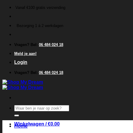
Ga
Vanaf €100 gratis verzending
naar
inhoud
Bezorging 1 á 2 werkdagen
Vragen? Bel:
06 484 024 18
Meld je aan!
Login
Vragen? Bel:
06 484 024 18
Zoeken
naar:
Winkelwagen /
€
0.00
Home