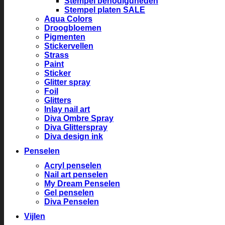
Stempel benodigdheden
Stempel platen SALE
Aqua Colors
Droogbloemen
Pigmenten
Stickervellen
Strass
Paint
Sticker
Glitter spray
Foil
Glitters
Inlay nail art
Diva Ombre Spray
Diva Glitterspray
Diva design ink
Penselen
Acryl penselen
Nail art penselen
My Dream Penselen
Gel penselen
Diva Penselen
Vijlen