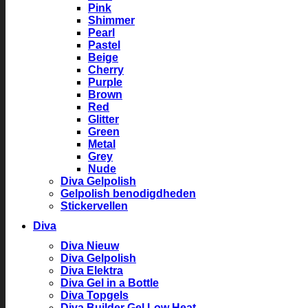
Pink
Shimmer
Pearl
Pastel
Beige
Cherry
Purple
Brown
Red
Glitter
Green
Metal
Grey
Nude
Diva Gelpolish
Gelpolish benodigdheden
Stickervellen
Diva
Diva Nieuw
Diva Gelpolish
Diva Elektra
Diva Gel in a Bottle
Diva Topgels
Diva Builder Gel Low Heat