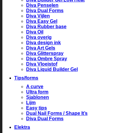
Diva Penselen
Diva Dual Forms
Diva Vijlen
Diva Easy Gel
Diva Rubber base
Diva Oil
Diva overig
Diva design ink
Diva Art Gels
Diva Glitterspray
Diva Ombre Spray
Diva Vloeistof
Diva Liquid Builder Gel
Tips/forms
A curve
Ultra form
Sjablonen
Lijm
Easy tips
Dual Nail Forms / Shape It’s
Diva Dual Forms
Elektra