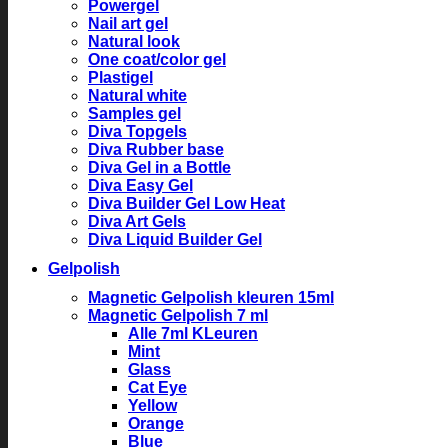
Powergel
Nail art gel
Natural look
One coat/color gel
Plastigel
Natural white
Samples gel
Diva Topgels
Diva Rubber base
Diva Gel in a Bottle
Diva Easy Gel
Diva Builder Gel Low Heat
Diva Art Gels
Diva Liquid Builder Gel
Gelpolish
Magnetic Gelpolish kleuren 15ml
Magnetic Gelpolish 7 ml
Alle 7ml KLeuren
Mint
Glass
Cat Eye
Yellow
Orange
Blue