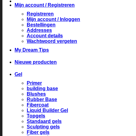
Mijn account / Registreren
Registreren
Mijn account / Inloggen
Bestellingen
Addresses
Account details
Wachtwoord vergeten
My Dream Tips
Nieuwe producten
Gel
Primer
building base
Blushes
Rubber Base
Fibercoat
Liquid Builder Gel
Topgels
Standaard gels
Sculpting gels
Fiber gels