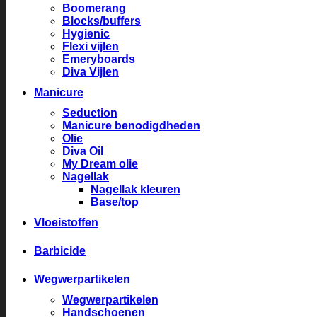
Boomerang
Blocks/buffers
Hygienic
Flexi vijlen
Emeryboards
Diva Vijlen
Manicure
Seduction
Manicure benodigdheden
Olie
Diva Oil
My Dream olie
Nagellak
Nagellak kleuren
Base/top
Vloeistoffen
Barbicide
Wegwerpartikelen
Wegwerpartikelen
Handschoenen