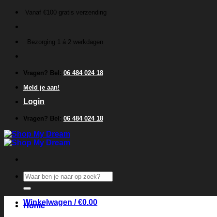
Ga
Vanaf €100 gratis verzending
naar
inhoud
Bezorging 1 á 2 werkdagen
Vragen? Bel:
06 484 024 18
Meld je aan!
Login
Vragen? Bel:
06 484 024 18
Zoeken
naar:
Winkelwagen /
€
0.00
Home