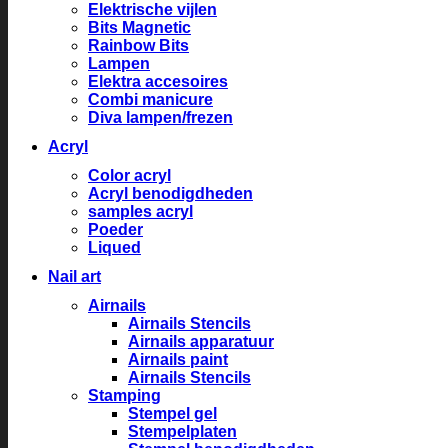
Elektrische vijlen
Bits Magnetic
Rainbow Bits
Lampen
Elektra accesoires
Combi manicure
Diva lampen/frezen
Acryl
Color acryl
Acryl benodigdheden
samples acryl
Poeder
Liqued
Nail art
Airnails
Airnails Stencils
Airnails apparatuur
Airnails paint
Airnails Stencils
Stamping
Stempel gel
Stempelplaten