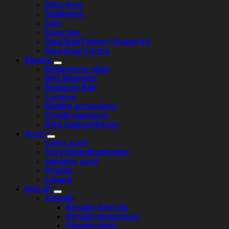
Ultra form
Sjablonen
Lijm
Easy tips
Dual Nail Forms / Shape It’s
Diva Dual Forms
Elektra
Elektrische vijlen
Bits Magnetic
Rainbow Bits
Lampen
Elektra accesoires
Combi manicure
Diva lampen/frezen
Acryl
Color acryl
Acryl benodigdheden
samples acryl
Poeder
Liqued
Nail art
Airnails
Airnails Stencils
Airnails apparatuur
Airnails paint