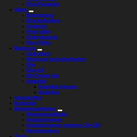
Diva Penselen
Vijlen
Boomerang
Blocks/buffers
Hygienic
Flexi vijlen
Emeryboards
Diva Vijlen
Manicure
Seduction
Manicure benodigdheden
Olie
Diva Oil
My Dream olie
Nagellak
Nagellak kleuren
Base/top
Vloeistoffen
Barbicide
Wegwerpartikelen
Wegwerpartikelen
Handschoenen
Handschoenen omdoos 10×100
Mondmaskers
Tools