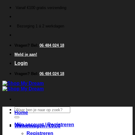
Ga
Vanaf €100 gratis verzending
naar
inhoud
Bezorging 1 á 2 werkdagen
Vragen? Bel:
06 484 024 18
Meld je aan!
Login
Vragen? Bel:
06 484 024 18
Zoeken
Home
naar:
Mijn account / Registreren
Winkelwagen /
€
0.00
Registreren