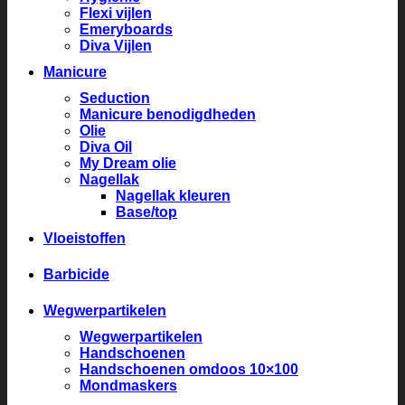
Flexi vijlen
Emeryboards
Diva Vijlen
Manicure
Seduction
Manicure benodigdheden
Olie
Diva Oil
My Dream olie
Nagellak
Nagellak kleuren
Base/top
Vloeistoffen
Barbicide
Wegwerpartikelen
Wegwerpartikelen
Handschoenen
Handschoenen omdoos 10×100
Mondmaskers