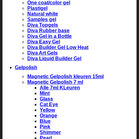
One coat/color gel
Plastigel
Natural white
Samples gel
Diva Topgels
Diva Rubber base
Diva Gel in a Bottle
Diva Easy Gel
Diva Builder Gel Low Heat
Diva Art Gels
Diva Liquid Builder Gel
Gelpolish
Magnetic Gelpolish kleuren 15ml
Magnetic Gelpolish 7 ml
Alle 7ml KLeuren
Mint
Glass
Cat Eye
Yellow
Orange
Blue
Pink
Shimmer
Pearl