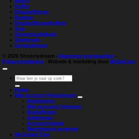
Moyra
Koffer
Display/Boxes
Boeken
Display/Boxes/koffers
Sale
Stoelen/zadelkruk
Startersets
Groepslessen
© 2026
Shopmydream
-
Algemene voorwaarden
-
Privacyverklaring
- Website & marketing door
WeDeCom
Zoeken
naar:
Home
Mijn account / Registreren
Registreren
Mijn account / Inloggen
Bestellingen
Addresses
Account details
Wachtwoord vergeten
My Dream Tips