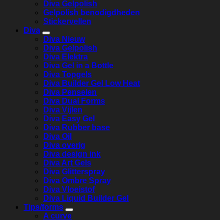
Diva Gelpolish
Gelpolish benodigdheden
Stickervellen
Diva
Diva Nieuw
Diva Gelpolish
Diva Elektra
Diva Gel in a Bottle
Diva Topgels
Diva Builder Gel Low Heat
Diva Penselen
Diva Dual Forms
Diva Vijlen
Diva Easy Gel
Diva Rubber base
Diva Oil
Diva overig
Diva design ink
Diva Art Gels
Diva Glitterspray
Diva Ombre Spray
Diva Vloeistof
Diva Liquid Builder Gel
Tips/forms
A curve