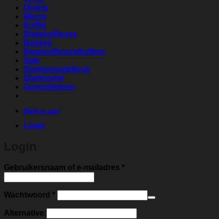
Overig
Moyra
Koffer
Display/Boxes
Boeken
Display/Boxes/koffers
Sale
Stoelen/zadelkruk
Startersets
Groepslessen
Meld je aan!
Login
Login
Vereist
Gebruikersnaam of e-mailadres
*
Vereist
Wachtwoord
*
Alternative: