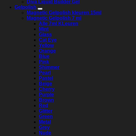
Diva Liquid Builder Gel
Gelpolish
Magnetic Gelpolish kleuren 15ml
Magnetic Gelpolish 7 ml
Alle 7ml KLeuren
Mint
Glass
Cat Eye
Yellow
Orange
Blue
Pink
Shimmer
Pearl
Pastel
Beige
Cherry
Purple
Brown
Red
Glitter
Green
Metal
Grey
Nude