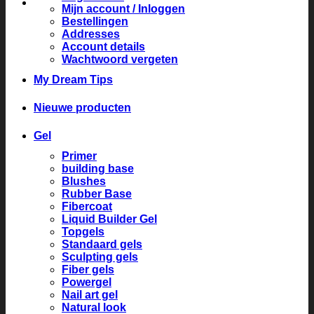
Mijn account / Inloggen
Bestellingen
Addresses
Account details
Wachtwoord vergeten
My Dream Tips
Nieuwe producten
Gel
Primer
building base
Blushes
Rubber Base
Fibercoat
Liquid Builder Gel
Topgels
Standaard gels
Sculpting gels
Fiber gels
Powergel
Nail art gel
Natural look