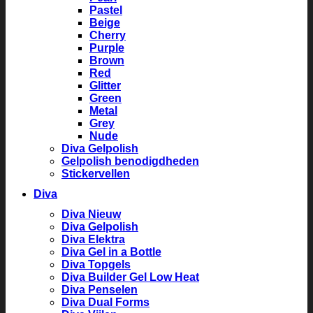
Pastel
Beige
Cherry
Purple
Brown
Red
Glitter
Green
Metal
Grey
Nude
Diva Gelpolish
Gelpolish benodigdheden
Stickervellen
Diva
Diva Nieuw
Diva Gelpolish
Diva Elektra
Diva Gel in a Bottle
Diva Topgels
Diva Builder Gel Low Heat
Diva Penselen
Diva Dual Forms