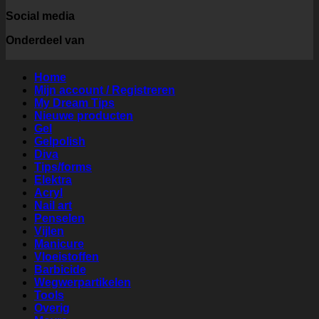
Social media
Onderdeel van
Home
Mijn account / Registreren
My Dream Tips
Nieuwe producten
Gel
Gelpolish
Diva
Tips/forms
Elektra
Acryl
Nail art
Penselen
Vijlen
Manicure
Vloeistoffen
Barbicide
Wegwerpartikelen
Tools
Overig