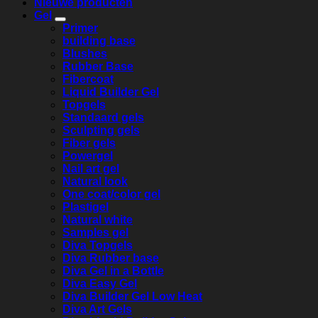
Nieuwe producten
Gel
Primer
building base
Blushes
Rubber Base
Fibercoat
Liquid Builder Gel
Topgels
Standaard gels
Sculpting gels
Fiber gels
Powergel
Nail art gel
Natural look
One coat/color gel
Plastigel
Natural white
Samples gel
Diva Topgels
Diva Rubber base
Diva Gel in a Bottle
Diva Easy Gel
Diva Builder Gel Low Heat
Diva Art Gels