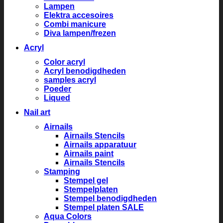
Lampen
Elektra accesoires
Combi manicure
Diva lampen/frezen
Acryl
Color acryl
Acryl benodigdheden
samples acryl
Poeder
Liqued
Nail art
Airnails
Airnails Stencils
Airnails apparatuur
Airnails paint
Airnails Stencils
Stamping
Stempel gel
Stempelplaten
Stempel benodigdheden
Stempel platen SALE
Aqua Colors