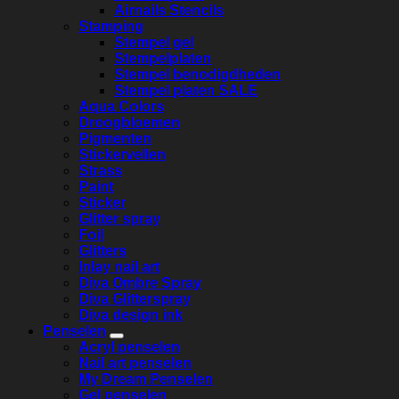
Airnails Stencils
Stamping
Stempel gel
Stempelplaten
Stempel benodigdheden
Stempel platen SALE
Aqua Colors
Droogbloemen
Pigmenten
Stickervellen
Strass
Paint
Sticker
Glitter spray
Foil
Glitters
Inlay nail art
Diva Ombre Spray
Diva Glitterspray
Diva design ink
Penselen
Acryl penselen
Nail art penselen
My Dream Penselen
Gel penselen