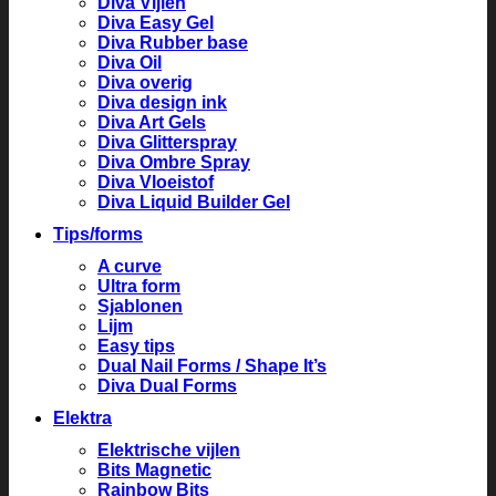
Diva Vijlen
Diva Easy Gel
Diva Rubber base
Diva Oil
Diva overig
Diva design ink
Diva Art Gels
Diva Glitterspray
Diva Ombre Spray
Diva Vloeistof
Diva Liquid Builder Gel
Tips/forms
A curve
Ultra form
Sjablonen
Lijm
Easy tips
Dual Nail Forms / Shape It’s
Diva Dual Forms
Elektra
Elektrische vijlen
Bits Magnetic
Rainbow Bits