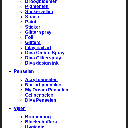
Droogbloemen
Pigmenten
Stickervellen
Strass
Paint
Sticker
Glitter spray
Foil
Glitters
Inlay nail art
Diva Ombre Spray
Diva Glitterspray
Diva design ink
Penselen
Acryl penselen
Nail art penselen
My Dream Penselen
Gel penselen
Diva Penselen
Vijlen
Boomerang
Blocks/buffers
Hygienic