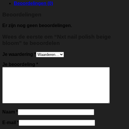
Beoordelingen (0)
Beoordelingen
Er zijn nog geen beoordelingen.
Wees de eerste om “Nxt nail polish beige
bloom” te beoordelen
Je waardering
*
Je beoordeling
*
Naam
*
E-mail
*