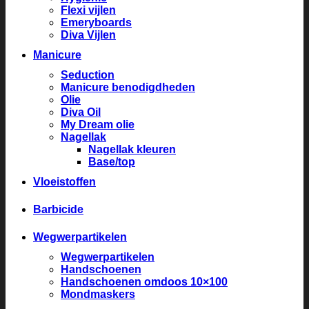
Flexi vijlen
Emeryboards
Diva Vijlen
Manicure
Seduction
Manicure benodigdheden
Olie
Diva Oil
My Dream olie
Nagellak
Nagellak kleuren
Base/top
Vloeistoffen
Barbicide
Wegwerpartikelen
Wegwerpartikelen
Handschoenen
Handschoenen omdoos 10×100
Mondmaskers