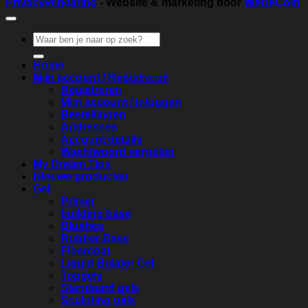
Privacyverklaring
- Website & marketing door
WeDeCom
Zoeken
naar:
Home
Mijn account / Registreren
Registreren
Mijn account / Inloggen
Bestellingen
Addresses
Account details
Wachtwoord vergeten
My Dream Tips
Nieuwe producten
Gel
Primer
building base
Blushes
Rubber Base
Fibercoat
Liquid Builder Gel
Topgels
Standaard gels
Sculpting gels