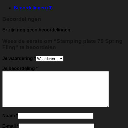
Beoordelingen (0)
Beoordelingen
Er zijn nog geen beoordelingen.
Wees de eerste om “Stamping plate 79 Spring
Fling” te beoordelen
Je waardering
*
Je beoordeling
*
Naam
*
E-mail
*