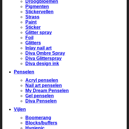
Droogbloemen
Pigmenten
Stickervellen
Strass
Paint
Sticker
Glitter spray
Foil
Glitters
Inlay nail art
Diva Ombre Spray
Diva Glitterspray
Diva design ink
Penselen
Acryl penselen
Nail art penselen
My Dream Penselen
Gel penselen
Diva Penselen
Vijlen
Boomerang
Blocks/buffers
Hygienic