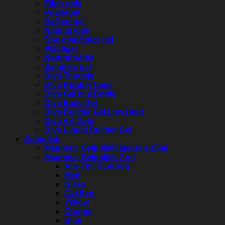
Fiber gels
Powergel
Nail art gel
Natural look
One coat/color gel
Plastigel
Natural white
Samples gel
Diva Topgels
Diva Rubber base
Diva Gel in a Bottle
Diva Easy Gel
Diva Builder Gel Low Heat
Diva Art Gels
Diva Liquid Builder Gel
Gelpolish
Magnetic Gelpolish kleuren 15ml
Magnetic Gelpolish 7 ml
Alle 7ml KLeuren
Mint
Glass
Cat Eye
Yellow
Orange
Blue