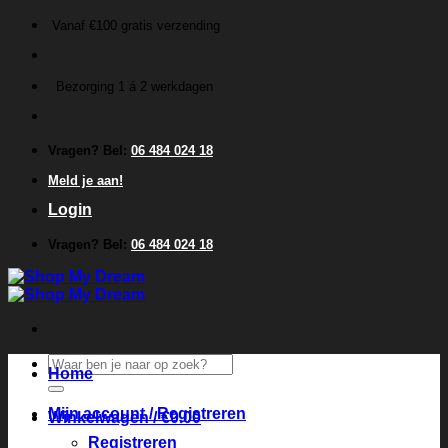
Ga
Vanaf €100 gratis verzending
naar
inhoud
Bezorging 1 á 2 werkdagen
Vragen? Bel:
06 484 024 18
Meld je aan!
Login
Vragen? Bel:
06 484 024 18
Zoeken
Home
naar:
Mijn account / Registreren
Winkelwagen /
€
0.00
Registreren