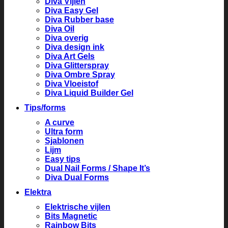
Diva Vijlen
Diva Easy Gel
Diva Rubber base
Diva Oil
Diva overig
Diva design ink
Diva Art Gels
Diva Glitterspray
Diva Ombre Spray
Diva Vloeistof
Diva Liquid Builder Gel
Tips/forms
A curve
Ultra form
Sjablonen
Lijm
Easy tips
Dual Nail Forms / Shape It’s
Diva Dual Forms
Elektra
Elektrische vijlen
Bits Magnetic
Rainbow Bits