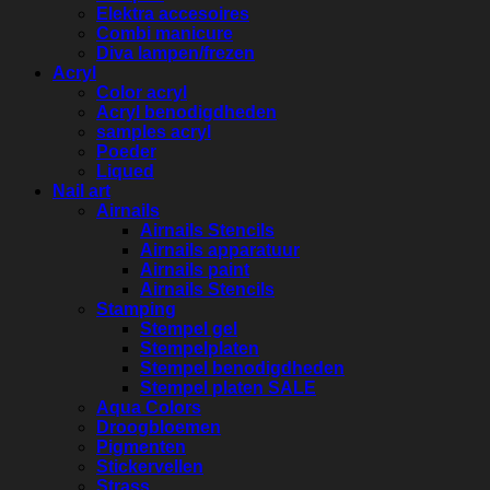
Elektra accesoires
Combi manicure
Diva lampen/frezen
Acryl
Color acryl
Acryl benodigdheden
samples acryl
Poeder
Liqued
Nail art
Airnails
Airnails Stencils
Airnails apparatuur
Airnails paint
Airnails Stencils
Stamping
Stempel gel
Stempelplaten
Stempel benodigdheden
Stempel platen SALE
Aqua Colors
Droogbloemen
Pigmenten
Stickervellen
Strass