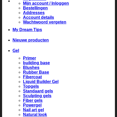
Mijn account / Inloggen
Bestellingen
Addresses
Account details
Wachtwoord vergeten
My Dream Tips
Nieuwe producten
Gel
Primer
building base
Blushes
Rubber Base
Fibercoat
Liquid Builder Gel
Topgels
Standaard gels
Sculpting gels
Fiber gels
Powergel
Nail art gel
Natural look