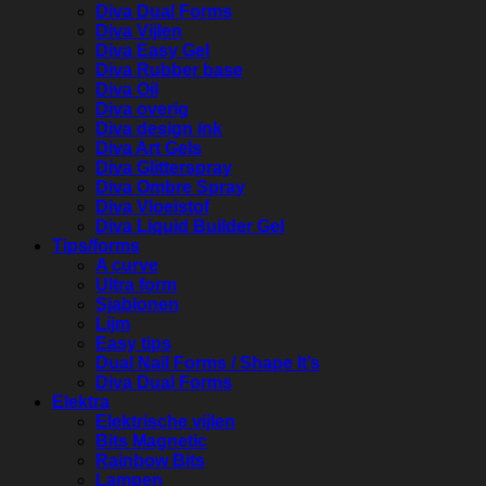
Diva Dual Forms
Diva Vijlen
Diva Easy Gel
Diva Rubber base
Diva Oil
Diva overig
Diva design ink
Diva Art Gels
Diva Glitterspray
Diva Ombre Spray
Diva Vloeistof
Diva Liquid Builder Gel
Tips/forms
A curve
Ultra form
Sjablonen
Lijm
Easy tips
Dual Nail Forms / Shape It’s
Diva Dual Forms
Elektra
Elektrische vijlen
Bits Magnetic
Rainbow Bits
Lampen