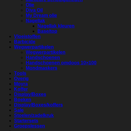
Olie
Diva Oil
My Dream olie
Nagellak
Nagellak kleuren
Base/top
Vloeistoffen
Barbicide
Wegwerpartikelen
Wegwerpartikelen
Handschoenen
Handschoenen omdoos 10×100
Mondmaskers
Tools
Overig
Moyra
Koffer
Display/Boxes
Boeken
Display/Boxes/koffers
Sale
Stoelen/zadelkruk
Startersets
Groepslessen