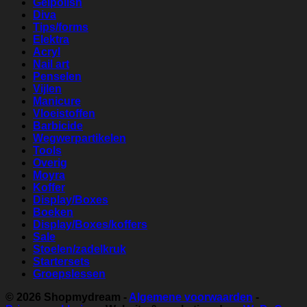
Gelpolish
Diva
Tips/forms
Elektra
Acryl
Nail art
Penselen
Vijlen
Manicure
Vloeistoffen
Barbicide
Wegwerpartikelen
Tools
Overig
Moyra
Koffer
Display/Boxes
Boeken
Display/Boxes/koffers
Sale
Stoelen/zadelkruk
Startersets
Groepslessen
© 2026
Shopmydream
-
Algemene voorwaarden
-