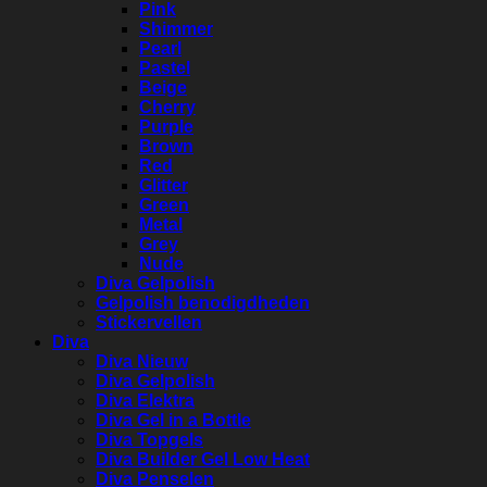
Pink
Shimmer
Pearl
Pastel
Beige
Cherry
Purple
Brown
Red
Glitter
Green
Metal
Grey
Nude
Diva Gelpolish
Gelpolish benodigdheden
Stickervellen
Diva
Diva Nieuw
Diva Gelpolish
Diva Elektra
Diva Gel in a Bottle
Diva Topgels
Diva Builder Gel Low Heat
Diva Penselen