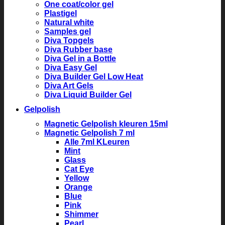
One coat/color gel
Plastigel
Natural white
Samples gel
Diva Topgels
Diva Rubber base
Diva Gel in a Bottle
Diva Easy Gel
Diva Builder Gel Low Heat
Diva Art Gels
Diva Liquid Builder Gel
Gelpolish
Magnetic Gelpolish kleuren 15ml
Magnetic Gelpolish 7 ml
Alle 7ml KLeuren
Mint
Glass
Cat Eye
Yellow
Orange
Blue
Pink
Shimmer
Pearl