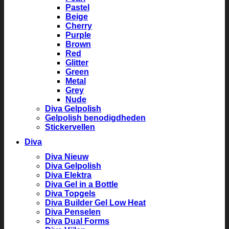
Pastel
Beige
Cherry
Purple
Brown
Red
Glitter
Green
Metal
Grey
Nude
Diva Gelpolish
Gelpolish benodigdheden
Stickervellen
Diva
Diva Nieuw
Diva Gelpolish
Diva Elektra
Diva Gel in a Bottle
Diva Topgels
Diva Builder Gel Low Heat
Diva Penselen
Diva Dual Forms