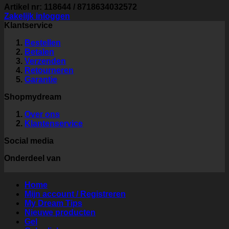
Artikel nr: 118644 / 8718634032572
Zakelijk inloggen
Klantservice
Bestellen
Betalen
Verzenden
Retourneren
Garantie
Shopmydream
Over ons
Klantenservice
Social media
Onderdeel van
Home
Mijn account / Registreren
My Dream Tips
Nieuwe producten
Gel