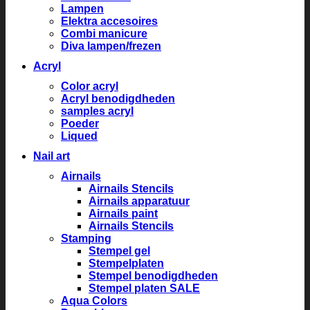
Lampen
Elektra accesoires
Combi manicure
Diva lampen/frezen
Acryl
Color acryl
Acryl benodigdheden
samples acryl
Poeder
Liqued
Nail art
Airnails
Airnails Stencils
Airnails apparatuur
Airnails paint
Airnails Stencils
Stamping
Stempel gel
Stempelplaten
Stempel benodigdheden
Stempel platen SALE
Aqua Colors