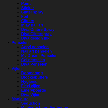
Paint
Sticker
Glitter spray
Foil
Glitters
Inlay nail art
Diva Ombre Spray
Diva Glitterspray
Diva design ink
Penselen
Acryl penselen
Nail art penselen
My Dream Penselen
Gel penselen
Diva Penselen
Vijlen
Boomerang
Blocks/buffers
Hygienic
Flexi vijlen
Emeryboards
Diva Vijlen
Manicure
Seduction
Manicure benodigdheden