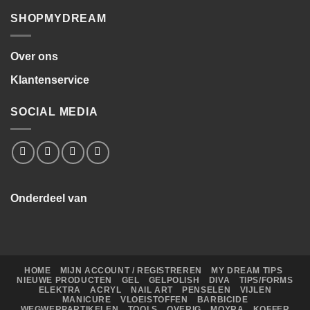
SHOPMYDREAM
Over ons
Klantenservice
SOCIAL MEDIA
Onderdeel van
HOME
MIJN ACCOUNT / REGISTREREN
MY DREAM TIPS
NIEUWE PRODUCTEN
GEL
GELPOLISH
DIVA
TIPS/FORMS
ELEKTRA
ACRYL
NAIL ART
PENSELEN
VIJLEN
MANICURE
VLOEISTOFFEN
BARBICIDE
WEGWERPARTIKELEN
TOOLS
OVERIG
MOYRA
KOFFER