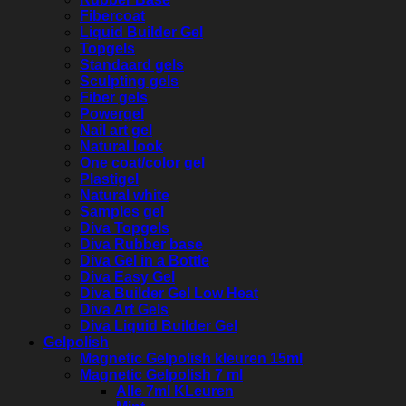
Fibercoat
Liquid Builder Gel
Topgels
Standaard gels
Sculpting gels
Fiber gels
Powergel
Nail art gel
Natural look
One coat/color gel
Plastigel
Natural white
Samples gel
Diva Topgels
Diva Rubber base
Diva Gel in a Bottle
Diva Easy Gel
Diva Builder Gel Low Heat
Diva Art Gels
Diva Liquid Builder Gel
Gelpolish
Magnetic Gelpolish kleuren 15ml
Magnetic Gelpolish 7 ml
Alle 7ml KLeuren