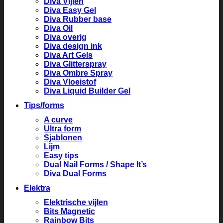
Diva Vijlen
Diva Easy Gel
Diva Rubber base
Diva Oil
Diva overig
Diva design ink
Diva Art Gels
Diva Glitterspray
Diva Ombre Spray
Diva Vloeistof
Diva Liquid Builder Gel
Tips/forms
A curve
Ultra form
Sjablonen
Lijm
Easy tips
Dual Nail Forms / Shape It’s
Diva Dual Forms
Elektra
Elektrische vijlen
Bits Magnetic
Rainbow Bits