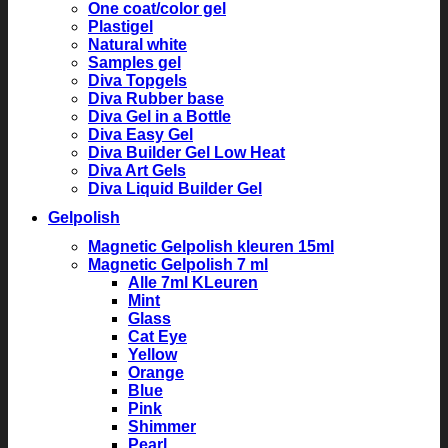
One coat/color gel
Plastigel
Natural white
Samples gel
Diva Topgels
Diva Rubber base
Diva Gel in a Bottle
Diva Easy Gel
Diva Builder Gel Low Heat
Diva Art Gels
Diva Liquid Builder Gel
Gelpolish
Magnetic Gelpolish kleuren 15ml
Magnetic Gelpolish 7 ml
Alle 7ml KLeuren
Mint
Glass
Cat Eye
Yellow
Orange
Blue
Pink
Shimmer
Pearl