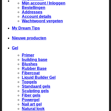
Mijn account / Inloggen
Bestellingen
Addresses
Account details
Wachtwoord vergeten
My Dream Tips
Nieuwe producten
Gel
Primer
building base
Blushes
Rubber Base
Fibercoat
Liquid Builder Gel
Topgels
Standaard gels
Sculpting gels
Fiber gels
Powergel
Nail art gel
Natural look