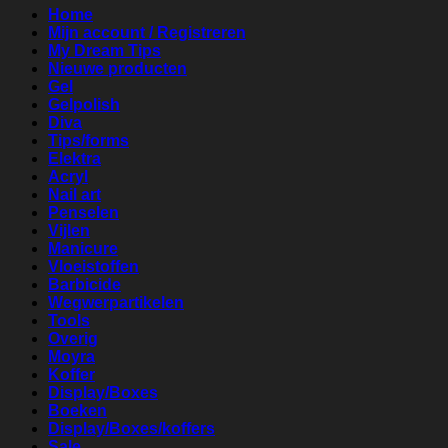
Home
Mijn account / Registreren
My Dream Tips
Nieuwe producten
Gel
Gelpolish
Diva
Tips/forms
Elektra
Acryl
Nail art
Penselen
Vijlen
Manicure
Vloeistoffen
Barbicide
Wegwerpartikelen
Tools
Overig
Moyra
Koffer
Display/Boxes
Boeken
Display/Boxes/koffers
Sale