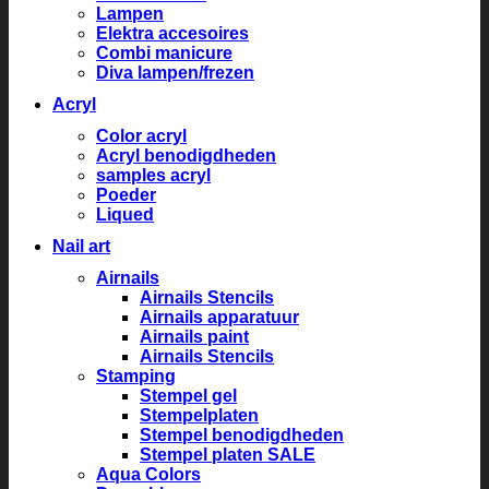
Lampen
Elektra accesoires
Combi manicure
Diva lampen/frezen
Acryl
Color acryl
Acryl benodigdheden
samples acryl
Poeder
Liqued
Nail art
Airnails
Airnails Stencils
Airnails apparatuur
Airnails paint
Airnails Stencils
Stamping
Stempel gel
Stempelplaten
Stempel benodigdheden
Stempel platen SALE
Aqua Colors