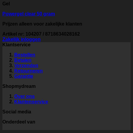
Gel
Powergel clear 50 gram
Prijzen alleen voor zakelijke klanten
Artikel nr: 104207 / 8718634028162
Zakelijk inloggen
Klantservice
Bestellen
Betalen
Verzenden
Retourneren
Garantie
Shopmydream
Over ons
Klantenservice
Social media
Onderdeel van