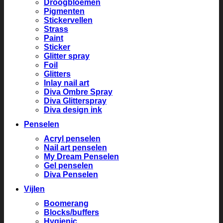
Droogbloemen
Pigmenten
Stickervellen
Strass
Paint
Sticker
Glitter spray
Foil
Glitters
Inlay nail art
Diva Ombre Spray
Diva Glitterspray
Diva design ink
Penselen
Acryl penselen
Nail art penselen
My Dream Penselen
Gel penselen
Diva Penselen
Vijlen
Boomerang
Blocks/buffers
Hygienic