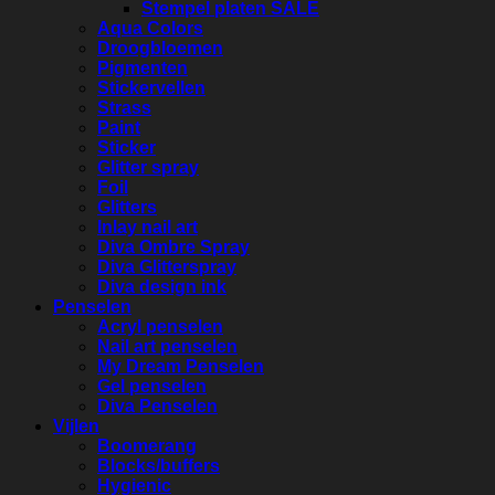
Stempel platen SALE
Aqua Colors
Droogbloemen
Pigmenten
Stickervellen
Strass
Paint
Sticker
Glitter spray
Foil
Glitters
Inlay nail art
Diva Ombre Spray
Diva Glitterspray
Diva design ink
Penselen
Acryl penselen
Nail art penselen
My Dream Penselen
Gel penselen
Diva Penselen
Vijlen
Boomerang
Blocks/buffers
Hygienic