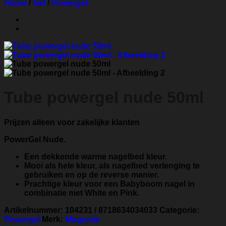
Home
/
Gel
/
Powergel
Tube powergel nude 50ml
Prijzen alleen voor zakelijke klanten
PowerGel Nude.
Een dekkende warme nagelbed kleur.
Mooi als hele kleur, als nagelbed verlenging te
gebruiken en op de reverse manier.
Prachtige kleur voor een Babyboom nagel in
combinatie met White en Pink.
Artikelnummer:
104231 / 8718634034033
Categorie:
Powergel
Merk:
Magnetic