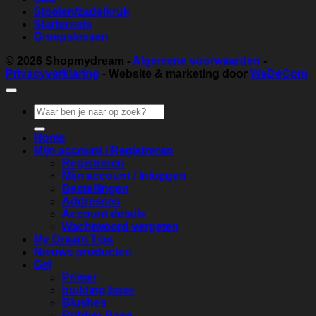
Stoelen/zadelkruk
Startersets
Groepslessen
© 2026
Shopmydream
-
Algemene voorwaarden
-
Privacyverklaring
- Website & marketing door
WeDeCom
Zoeken
naar:
Home
Mijn account / Registreren
Registreren
Mijn account / Inloggen
Bestellingen
Addresses
Account details
Wachtwoord vergeten
My Dream Tips
Nieuwe producten
Gel
Primer
building base
Blushes
Rubber Base