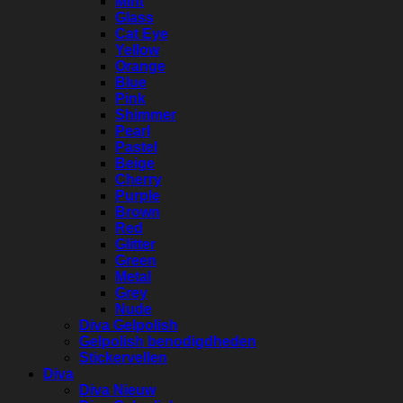
Mint
Glass
Cat Eye
Yellow
Orange
Blue
Pink
Shimmer
Pearl
Pastel
Beige
Cherry
Purple
Brown
Red
Glitter
Green
Metal
Grey
Nude
Diva Gelpolish
Gelpolish benodigdheden
Stickervellen
Diva
Diva Nieuw