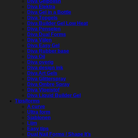
Diva Gelpolish
Diva Elektra
Diva Gel in a Bottle
Diva Topgels
Diva Builder Gel Low Heat
Diva Penselen
Diva Dual Forms
Diva Vijlen
Diva Easy Gel
Diva Rubber base
Diva Oil
Diva overig
Diva design ink
Diva Art Gels
Diva Glitterspray
Diva Ombre Spray
Diva Vloeistof
Diva Liquid Builder Gel
Tips/forms
A curve
Ultra form
Sjablonen
Lijm
Easy tips
Dual Nail Forms / Shape It’s