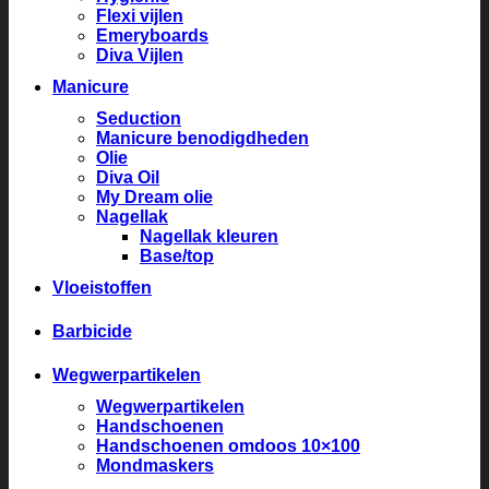
Flexi vijlen
Emeryboards
Diva Vijlen
Manicure
Seduction
Manicure benodigdheden
Olie
Diva Oil
My Dream olie
Nagellak
Nagellak kleuren
Base/top
Vloeistoffen
Barbicide
Wegwerpartikelen
Wegwerpartikelen
Handschoenen
Handschoenen omdoos 10×100
Mondmaskers