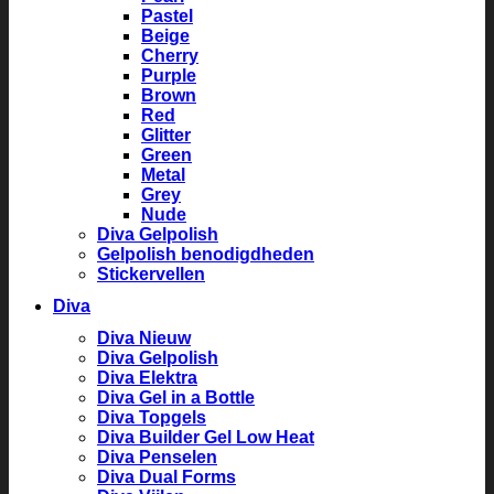
Pastel
Beige
Cherry
Purple
Brown
Red
Glitter
Green
Metal
Grey
Nude
Diva Gelpolish
Gelpolish benodigdheden
Stickervellen
Diva
Diva Nieuw
Diva Gelpolish
Diva Elektra
Diva Gel in a Bottle
Diva Topgels
Diva Builder Gel Low Heat
Diva Penselen
Diva Dual Forms