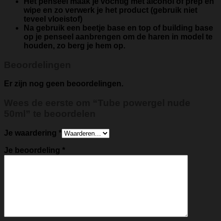
Het penseel maak je vochtig met alcohol of prep en
wipe en zo verwerk je het product (gebruik niet
teveel vloeistof)
Na gebruik een beetje base en top of building base
op je penseel aanbrengen om de haren in model te
houden, zo berg je hem op.
Beoordelingen
Er zijn nog geen beoordelingen.
Wees de eerste om “Tube powergel nude
50ml” te beoordelen
Je waardering
*
Je beoordeling
*