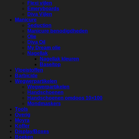
Flexi vijlen
Emeryboards
Diva Vijlen
Manicure
Seduction
Manicure benodigdheden
Olie
Diva Oil
My Dream olie
Nagellak
Nagellak kleuren
Base/top
Vloeistoffen
Barbicide
Wegwerpartikelen
Wegwerpartikelen
Handschoenen
Handschoenen omdoos 10×100
Mondmaskers
Tools
Overig
Moyra
Koffer
Display/Boxes
Boeken