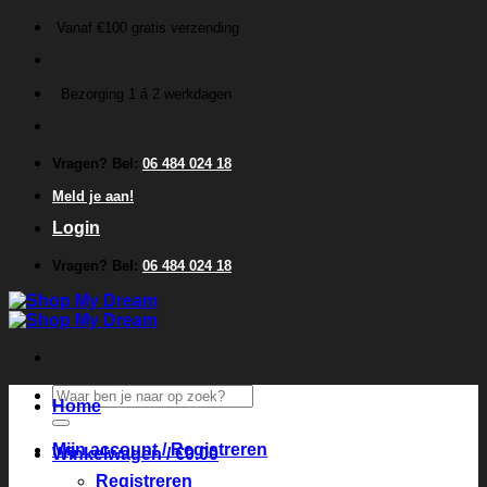
Ga
Vanaf €100 gratis verzending
naar
inhoud
Bezorging 1 á 2 werkdagen
Vragen? Bel:
06 484 024 18
Meld je aan!
Login
Vragen? Bel:
06 484 024 18
Zoeken
Home
naar:
Mijn account / Registreren
Winkelwagen /
€
0.00
Registreren