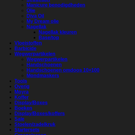
Manicure benodigdheden
Olie
Diva Oil
My Dream olie
Nagellak
Nagellak kleuren
Base/top
Vloeistoffen
Barbicide
Wegwerpartikelen
Wegwerpartikelen
Handschoenen
Handschoenen omdoos 10×100
Mondmaskers
Tools
Overig
Moyra
Koffer
Display/Boxes
Boeken
Display/Boxes/koffers
Sale
Stoelen/zadelkruk
Startersets