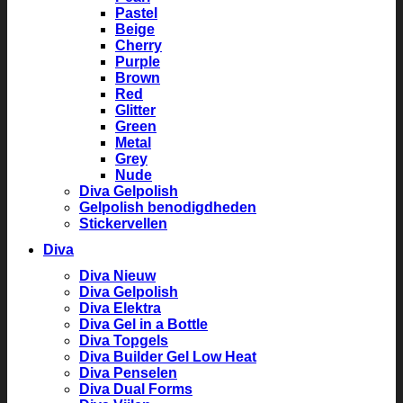
Pastel
Beige
Cherry
Purple
Brown
Red
Glitter
Green
Metal
Grey
Nude
Diva Gelpolish
Gelpolish benodigdheden
Stickervellen
Diva
Diva Nieuw
Diva Gelpolish
Diva Elektra
Diva Gel in a Bottle
Diva Topgels
Diva Builder Gel Low Heat
Diva Penselen
Diva Dual Forms