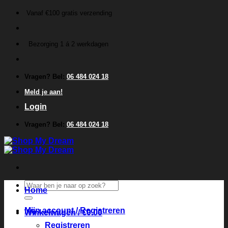
Ga
Vanaf €100 gratis verzending
naar
inhoud
Bezorging 1 á 2 werkdagen
Vragen? Bel:
06 484 024 18
Meld je aan!
Login
Vragen? Bel:
06 484 024 18
Zoeken
Home
naar:
Mijn account / Registreren
Winkelwagen /
€
0.00
Registreren