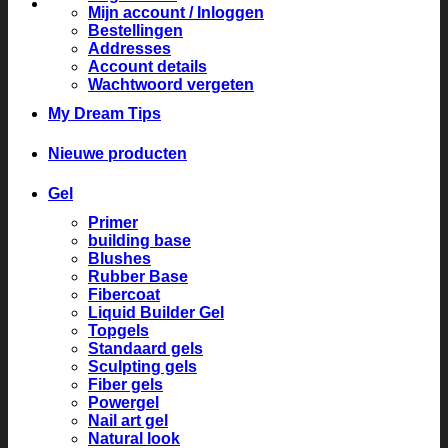
Mijn account / Inloggen
Bestellingen
Addresses
Account details
Wachtwoord vergeten
My Dream Tips
Nieuwe producten
Gel
Primer
building base
Blushes
Rubber Base
Fibercoat
Liquid Builder Gel
Topgels
Standaard gels
Sculpting gels
Fiber gels
Powergel
Nail art gel
Natural look