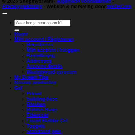
© 2026
Shopmydream
-
Algemene voorwaarden
-
Privacyverklaring
- Website & marketing door
WeDeCom
Zoeken
naar:
Home
Mijn account / Registreren
Registreren
Mijn account / Inloggen
Bestellingen
Addresses
Account details
Wachtwoord vergeten
My Dream Tips
Nieuwe producten
Gel
Primer
building base
Blushes
Rubber Base
Fibercoat
Liquid Builder Gel
Topgels
Standaard gels