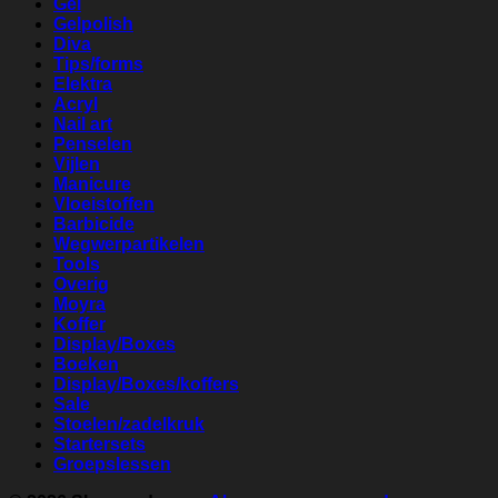
Gel
Gelpolish
Diva
Tips/forms
Elektra
Acryl
Nail art
Penselen
Vijlen
Manicure
Vloeistoffen
Barbicide
Wegwerpartikelen
Tools
Overig
Moyra
Koffer
Display/Boxes
Boeken
Display/Boxes/koffers
Sale
Stoelen/zadelkruk
Startersets
Groepslessen