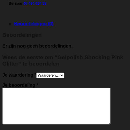
Bel naar
06 484 024 18
Beoordelingen (0)
Beoordelingen
Er zijn nog geen beoordelingen.
Wees de eerste om “Gelpolish Shocking Pink
Glitter” te beoordelen
Je waardering
*
Je beoordeling
*