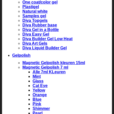
One coat/color gel
Plastigel
Natural white
Samples gel
Diva Topgels
Diva Rubber base
Diva Gel in a Bottle
Diva Easy Gel
Diva Builder Gel Low Heat
Diva Art Gels
Diva Liquid Builder Gel
Gelpolish
Magnetic Gelpolish kleuren 15ml
Magnetic Gelpolish 7 ml
Alle 7ml KLeuren
Mint
Glass
Cat Eye
Yellow
Orange
Blue
Pink
Shimmer
Pearl