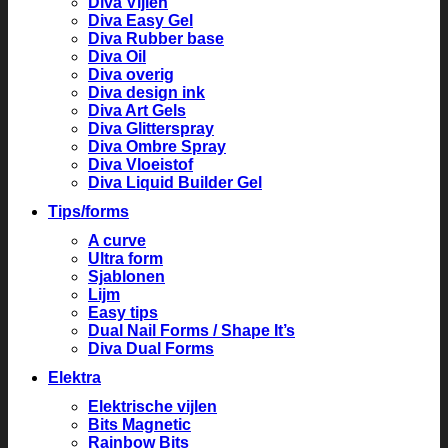
Diva Vijlen
Diva Easy Gel
Diva Rubber base
Diva Oil
Diva overig
Diva design ink
Diva Art Gels
Diva Glitterspray
Diva Ombre Spray
Diva Vloeistof
Diva Liquid Builder Gel
Tips/forms
A curve
Ultra form
Sjablonen
Lijm
Easy tips
Dual Nail Forms / Shape It’s
Diva Dual Forms
Elektra
Elektrische vijlen
Bits Magnetic
Rainbow Bits