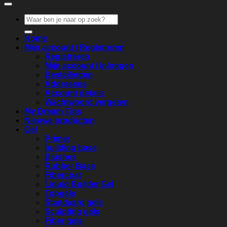
Zoeken
naar:
Home
Mijn account / Registreren
Registreren
Mijn account / Inloggen
Bestellingen
Addresses
Account details
Wachtwoord vergeten
My Dream Tips
Nieuwe producten
Gel
Primer
building base
Blushes
Rubber Base
Fibercoat
Liquid Builder Gel
Topgels
Standaard gels
Sculpting gels
Fiber gels