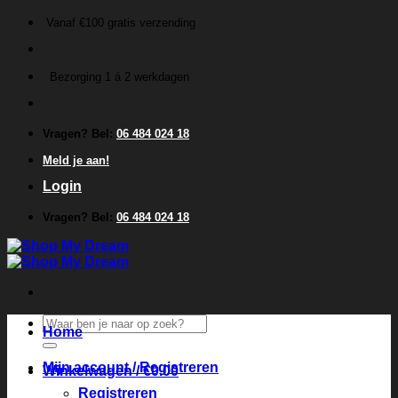
Ga
Vanaf €100 gratis verzending
naar
inhoud
Bezorging 1 á 2 werkdagen
Vragen? Bel:
06 484 024 18
Meld je aan!
Login
Vragen? Bel:
06 484 024 18
Zoeken
Home
naar:
Mijn account / Registreren
Winkelwagen /
€
0.00
Registreren