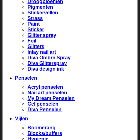
Droogbloemen
Pigmenten
Stickervellen
Strass
Paint
Sticker
Glitter spray
Foil
Glitters
Inlay nail art
Diva Ombre Spray
Diva Glitterspray
Diva design ink
Penselen
Acryl penselen
Nail art penselen
My Dream Penselen
Gel penselen
Diva Penselen
Vijlen
Boomerang
Blocks/buffers
Hygienic