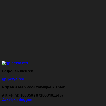
Gelpolish kleuren
gp petya red
Prijzen alleen voor zakelijke klanten
Artikel nr: 103350 / 8718634012437
Zakelijk inloggen