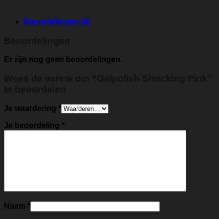
Beoordelingen (0)
Beoordelingen
Er zijn nog geen beoordelingen.
Wees de eerste om “Gelpolish Shocking Pink”
te beoordelen
Je waardering
*
Je beoordeling
*
Naam
*