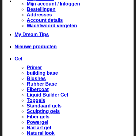
Mijn account / Inloggen
Bestellingen
Addresses
Account details
Wachtwoord vergeten
My Dream Tips
Nieuwe producten
Gel
Primer
building base
Blushes
Rubber Base
Fibercoat
Liquid Builder Gel
Topgels
Standaard gels
Sculpting gels
Fiber gels
Powergel
Nail art gel
Natural look