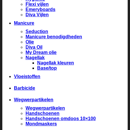
Flexi vijlen
Emeryboards
Diva Vijlen
Manicure
Seduction
Manicure benodigdheden
Olie
Diva Oil
My Dream olie
Nagellak
Nagellak kleuren
Base/top
Vloeistoffen
Barbicide
Wegwerpartikelen
Wegwerpartikelen
Handschoenen
Handschoenen omdoos 10×100
Mondmaskers