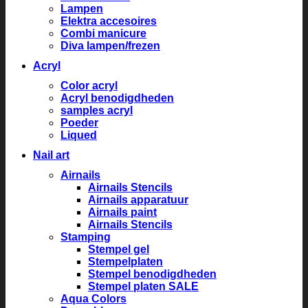
Lampen
Elektra accesoires
Combi manicure
Diva lampen/frezen
Acryl
Color acryl
Acryl benodigdheden
samples acryl
Poeder
Liqued
Nail art
Airnails
Airnails Stencils
Airnails apparatuur
Airnails paint
Airnails Stencils
Stamping
Stempel gel
Stempelplaten
Stempel benodigdheden
Stempel platen SALE
Aqua Colors