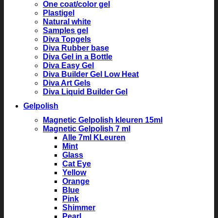
One coat/color gel
Plastigel
Natural white
Samples gel
Diva Topgels
Diva Rubber base
Diva Gel in a Bottle
Diva Easy Gel
Diva Builder Gel Low Heat
Diva Art Gels
Diva Liquid Builder Gel
Gelpolish
Magnetic Gelpolish kleuren 15ml
Magnetic Gelpolish 7 ml
Alle 7ml KLeuren
Mint
Glass
Cat Eye
Yellow
Orange
Blue
Pink
Shimmer
Pearl