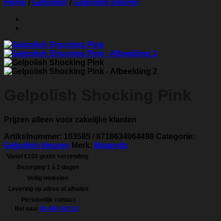
Home
/
Gelpolish
/
Gelpolish kleuren
Gelpolish Shocking Pink
Prijzen alleen voor zakelijke klanten
Artikelnummer:
103585 / 8718634064498
Categorie:
Gelpolish kleuren
Merk:
Magnetic
Vanaf €100 gratis verzending
Bezorging 1 á 2 dagen
Veilig winkelen
Levering op adres of afhalen
Persoonlijk contact
Bel naar
06 484 024 18