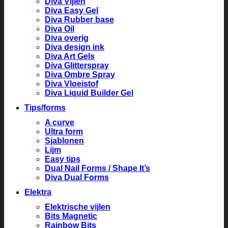
Diva Vijlen
Diva Easy Gel
Diva Rubber base
Diva Oil
Diva overig
Diva design ink
Diva Art Gels
Diva Glitterspray
Diva Ombre Spray
Diva Vloeistof
Diva Liquid Builder Gel
Tips/forms
A curve
Ultra form
Sjablonen
Lijm
Easy tips
Dual Nail Forms / Shape It’s
Diva Dual Forms
Elektra
Elektrische vijlen
Bits Magnetic
Rainbow Bits