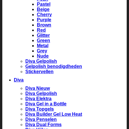
Pastel
Beige
Cherry
Purple
Brown
Red
Glitter
Green
Metal
Grey
Nude
Diva Gelpolish
Gelpolish benodigdheden
Stickervellen
Diva
Diva Nieuw
Diva Gelpolish
Diva Elektra
Diva Gel in a Bottle
Diva Topgels
Diva Builder Gel Low Heat
Diva Penselen
Diva Dual Forms