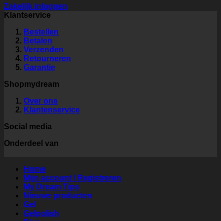
Zakelijk inloggen
Klantservice
Bestellen
Betalen
Verzenden
Retourneren
Garantie
Shopmydream
Over ons
Klantenservice
Social media
Onderdeel van
Home
Mijn account / Registreren
My Dream Tips
Nieuwe producten
Gel
Gelpolish