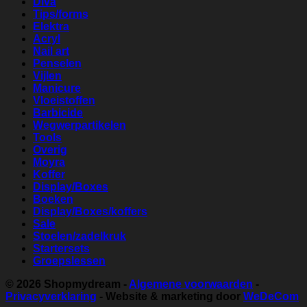
Diva
Tips/forms
Elektra
Acryl
Nail art
Penselen
Vijlen
Manicure
Vloeistoffen
Barbicide
Wegwerpartikelen
Tools
Overig
Moyra
Koffer
Display/Boxes
Boeken
Display/Boxes/koffers
Sale
Stoelen/zadelkruk
Startersets
Groepslessen
© 2026
Shopmydream
-
Algemene voorwaarden
-
Privacyverklaring
- Website & marketing door
WeDeCom