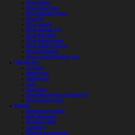
Diva Vijlen
Diva Easy Gel
Diva Rubber base
Diva Oil
Diva overig
Diva design ink
Diva Art Gels
Diva Glitterspray
Diva Ombre Spray
Diva Vloeistof
Diva Liquid Builder Gel
Tips/forms
A curve
Ultra form
Sjablonen
Lijm
Easy tips
Dual Nail Forms / Shape It’s
Diva Dual Forms
Elektra
Elektrische vijlen
Bits Magnetic
Rainbow Bits
Lampen
Elektra accesoires