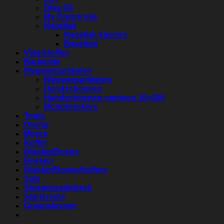
Diva Oil
My Dream olie
Nagellak
Nagellak kleuren
Base/top
Vloeistoffen
Barbicide
Wegwerpartikelen
Wegwerpartikelen
Handschoenen
Handschoenen omdoos 10×100
Mondmaskers
Tools
Overig
Moyra
Koffer
Display/Boxes
Boeken
Display/Boxes/koffers
Sale
Stoelen/zadelkruk
Startersets
Groepslessen