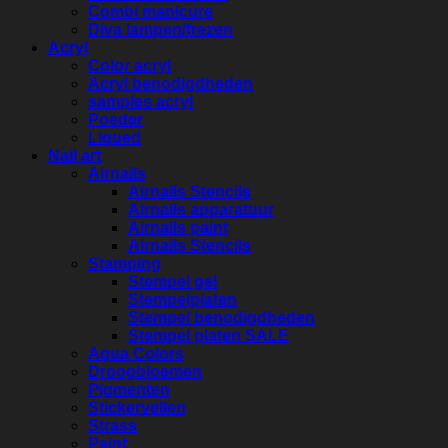
Combi manicure
Diva lampen/frezen
Acryl
Color acryl
Acryl benodigdheden
samples acryl
Poeder
Liqued
Nail art
Airnails
Airnails Stencils
Airnails apparatuur
Airnails paint
Airnails Stencils
Stamping
Stempel gel
Stempelplaten
Stempel benodigdheden
Stempel platen SALE
Aqua Colors
Droogbloemen
Pigmenten
Stickervellen
Strass
Paint