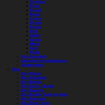
Shimmer
Pearl
Pastel
Beige
Cherry
Purple
Brown
Red
Glitter
Green
Metal
Grey
Nude
Diva Gelpolish
Gelpolish benodigdheden
Stickervellen
Diva
Diva Nieuw
Diva Gelpolish
Diva Elektra
Diva Gel in a Bottle
Diva Topgels
Diva Builder Gel Low Heat
Diva Penselen
Diva Dual Forms