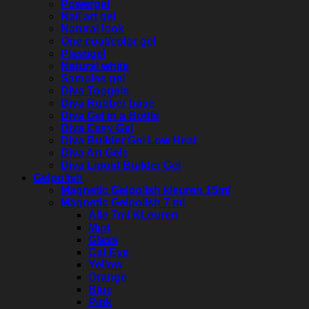
Powergel
Nail art gel
Natural look
One coat/color gel
Plastigel
Natural white
Samples gel
Diva Topgels
Diva Rubber base
Diva Gel in a Bottle
Diva Easy Gel
Diva Builder Gel Low Heat
Diva Art Gels
Diva Liquid Builder Gel
Gelpolish
Magnetic Gelpolish kleuren 15ml
Magnetic Gelpolish 7 ml
Alle 7ml KLeuren
Mint
Glass
Cat Eye
Yellow
Orange
Blue
Pink