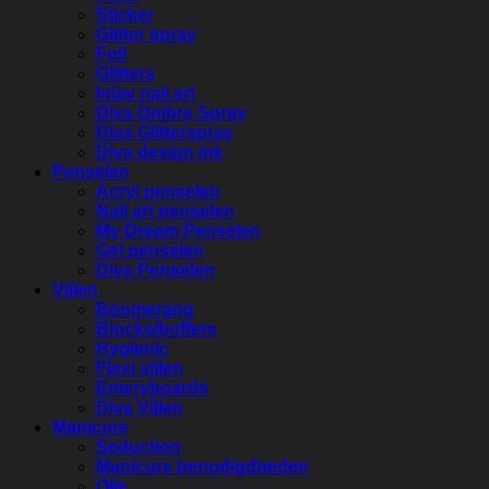
Sticker
Glitter spray
Foil
Glitters
Inlay nail art
Diva Ombre Spray
Diva Glitterspray
Diva design ink
Penselen
Acryl penselen
Nail art penselen
My Dream Penselen
Gel penselen
Diva Penselen
Vijlen
Boomerang
Blocks/buffers
Hygienic
Flexi vijlen
Emeryboards
Diva Vijlen
Manicure
Seduction
Manicure benodigdheden
Olie