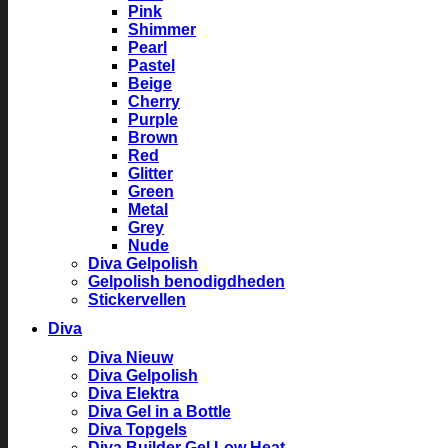
Pink
Shimmer
Pearl
Pastel
Beige
Cherry
Purple
Brown
Red
Glitter
Green
Metal
Grey
Nude
Diva Gelpolish
Gelpolish benodigdheden
Stickervellen
Diva
Diva Nieuw
Diva Gelpolish
Diva Elektra
Diva Gel in a Bottle
Diva Topgels
Diva Builder Gel Low Heat