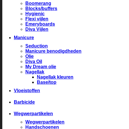
Boomerang
Blocks/buffers
Hygienic
Flexi vijlen
Emeryboards
Diva Vijlen
Manicure
Seduction
Manicure benodigdheden
Olie
Diva Oil
My Dream olie
Nagellak
Nagellak kleuren
Base/top
Vloeistoffen
Barbicide
Wegwerpartikelen
Wegwerpartikelen
Handschoenen