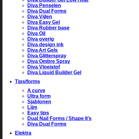
Diva Penselen
Diva Dual Forms
Diva Vijlen
Diva Easy Gel
Diva Rubber base
Diva Oil
Diva overig
Diva design ink
Diva Art Gels
Diva Glitterspray
Diva Ombre Spray
Diva Vloeistof
Diva Liquid Builder Gel
Tips/forms
A curve
Ultra form
Sjablonen
Lijm
Easy tips
Dual Nail Forms / Shape It’s
Diva Dual Forms
Elektra