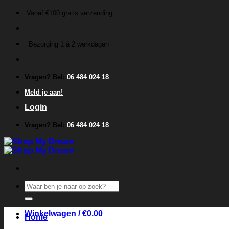
Ga
Vanaf €100 gratis verzending
naar
inhoud
Bezorging 1 á 2 werkdagen
Vragen? Bel:
06 484 024 18
Meld je aan!
Login
Vragen? Bel:
06 484 024 18
Zoeken
naar:
Winkelwagen /
€
0.00
Home