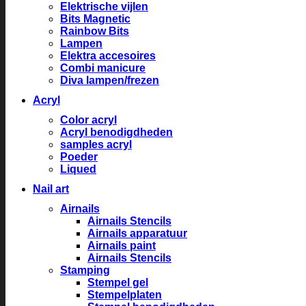
Elektrische vijlen
Bits Magnetic
Rainbow Bits
Lampen
Elektra accesoires
Combi manicure
Diva lampen/frezen
Acryl
Color acryl
Acryl benodigdheden
samples acryl
Poeder
Liqued
Nail art
Airnails
Airnails Stencils
Airnails apparatuur
Airnails paint
Airnails Stencils
Stamping
Stempel gel
Stempelplaten