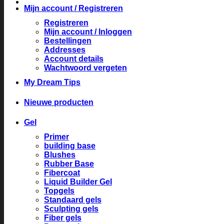
Mijn account / Registreren
Registreren
Mijn account / Inloggen
Bestellingen
Addresses
Account details
Wachtwoord vergeten
My Dream Tips
Nieuwe producten
Gel
Primer
building base
Blushes
Rubber Base
Fibercoat
Liquid Builder Gel
Topgels
Standaard gels
Sculpting gels
Fiber gels