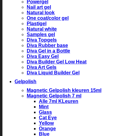
Powergel
Nail art gel
Natural look
One coat/color gel
Plastigel
Natural white
Samples gel
Diva Topgels
Diva Rubber base
Diva Gel in a Bottle
Diva Easy Gel
Diva Builder Gel Low Heat
Diva Art Gels
Diva Liquid Builder Gel
Gelpolish
Magnetic Gelpolish kleuren 15ml
Magnetic Gelpolish 7 ml
Alle 7ml KLeuren
Mint
Glass
Cat Eye
Yellow
Orange
Blue