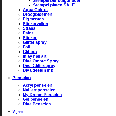
Stempel benodigdheden
Stempel platen SALE
Aqua Colors
Droogbloemen
Pigmenten
Stickervellen
Strass
Paint
Sticker
Glitter spray
Foil
Glitters
Inlay nail art
Diva Ombre Spray
Diva Glitterspray
Diva design ink
Penselen
Acryl penselen
Nail art penselen
My Dream Penselen
Gel penselen
Diva Penselen
Vijlen